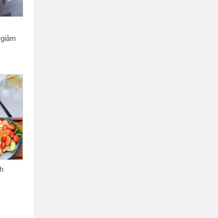
 giảm
ch