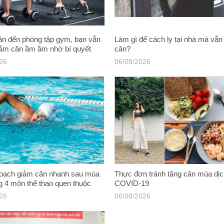
ần đến phòng tập gym, bạn vẫn
Làm gì để cách ly tại nhà mà vẫn
iảm cân ầm ầm nhờ bí quyết
cân?
026
06/08/2026
hoạch giảm cân nhanh sau mùa
Thực đơn tránh tăng cân mùa dị
g 4 môn thể thao quen thuộc
COVID-19
026
06/08/2026