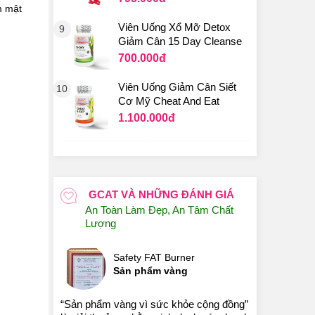
m mật
Viên Uống Xổ Mỡ Detox
9
Giảm Cân 15 Day Cleanse
700.000
đ
Viên Uống Giảm Cân Siết
10
Cơ Mỹ Cheat And Eat
1.100.000
đ
GCAT VÀ NHỮNG ĐÁNH GIÁ
An Toàn Làm Đẹp, An Tâm Chất
Lượng
Safety FAT Burner
Sản phẩm vàng
“Sản phẩm vàng vì sức khỏe cộng đồng”