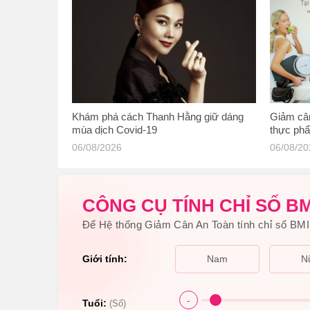
Khám phá cách Thanh Hằng giữ dáng
Giảm cân
mùa dịch Covid-19
thực ph
gốc có n
06/08/2026
06/08/2
CÔNG CỤ TÍNH CHỈ SỐ BM
Để Hệ thống Giảm Cân An Toàn tính chỉ số BMI 
Giới tính:
Nam
N
-
Tuổi:
(Số)