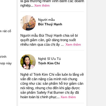
là giải thưởng nhằm vinh danh các doanh
nghiệp...
Xem thêm
Người mẫu
Bùi Thuý Hạnh
m rát cổ
Người mẫu Bùi Thuý Hạnh chia sẻ bí
quyết giảm cân, giữ dáng trong suốt
nhiều năm qua của chị ấy ...
Xem thêm
trình
Nghệ Sĩ Ưu Tú
hợp này
Trịnh Kim Chi
Nghệ sĩ Trịnh Kim Chi vẫn luôn lo lắng về
vấn đề cân nặng của mình nói chung
cũng như các sản phẩm hỗ trợ giảm cân
nói riêng, nhưng cho đến khi gặp được
sản phẩm Safety Fat Burner chị ấy đã
hoàn toàn bị chinh phục...
Xem thêm