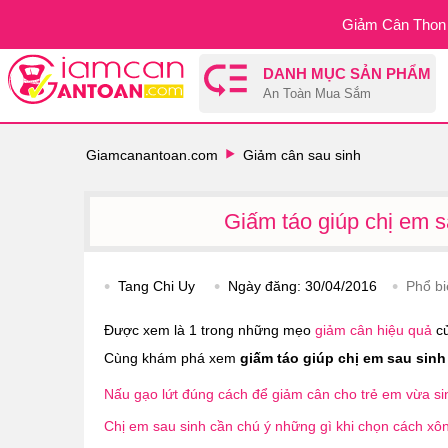
Giảm Cân Thon 
DANH MỤC SẢN PHẨM
An Toàn Mua Sắm
Giamcanantoan.com
Giảm cân sau sinh
Giấm táo giúp chị em s
Tang Chi Uy
Ngày đăng:
30/04/2016
Phổ b
Được xem là 1 trong những mẹo
giảm cân hiệu quả
c
Cùng khám phá xem
giấm táo giúp chị em sau sin
Nấu gạo lứt đúng cách để giảm cân cho trẻ em vừa si
Chị em sau sinh cần chú ý những gì khi chọn cách xô