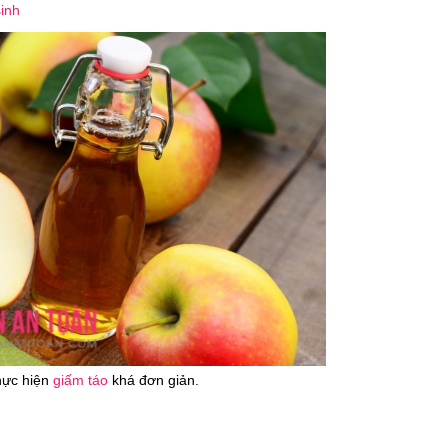
inh
hực hiện
giấm táo
khá đơn giản.