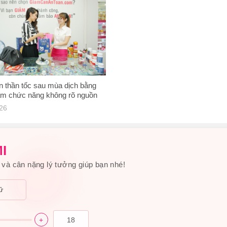
 thần tốc sau mùa dịch bằng
ẩm chức năng không rõ nguồn
guy cơ suy thận
026
I
và cân nặng lý tưởng giúp bạn nhé!
ữ
+