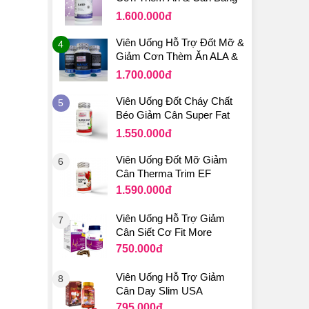
Cảm Xúc 5-HTP 100mg
1.600.000
đ
Viên Uống Hỗ Trợ Đốt Mỡ &
4
Giảm Cơn Thèm Ăn ALA &
ALC 750mg
1.700.000
đ
Viên Uống Đốt Cháy Chất
5
Béo Giảm Cân Super Fat
Burner
1.550.000
đ
Viên Uống Đốt Mỡ Giảm
6
Cân Therma Trim EF
1.590.000
đ
Viên Uống Hỗ Trợ Giảm
7
Cân Siết Cơ Fit More
750.000
đ
Viên Uống Hỗ Trợ Giảm
8
Cân Day Slim USA
795.000
đ