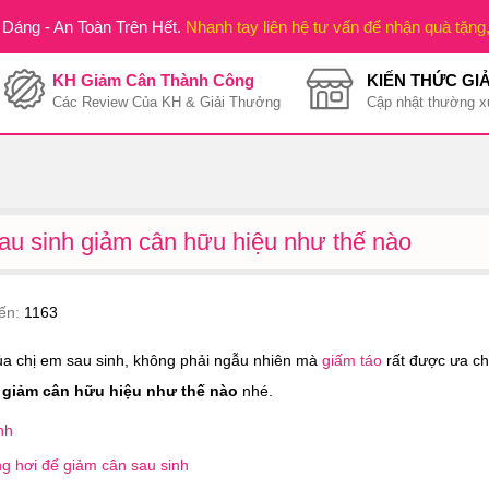
Dáng - An Toàn Trên Hết.
Nhanh tay liên hệ tư vấn để nhận quà tặng
KH Giảm Cân Thành Công
KIẾN THỨC GI
Các Review Của KH & Giải Thưởng
Cập nhật thường x
au sinh giảm cân hữu hiệu như thế nào
iến:
1163
ủa chị em sau sinh, không phải ngẫu nhiên mà
giấm táo
rất được ưa c
h giảm cân hữu hiệu như thế nào
nhé.
nh
ng hơi để giảm cân sau sinh