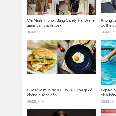
Chị Minh Thư sử dụng Safety Fat Burner
Không c
giảm cân thành công
có thể g
này
06/08/2026
06/08/2
Bữa trưa mùa dịch COVID-19 ăn gì để
Lập kế 
không bị tăng cân
dịch bằn
06/08/2026
06/08/2