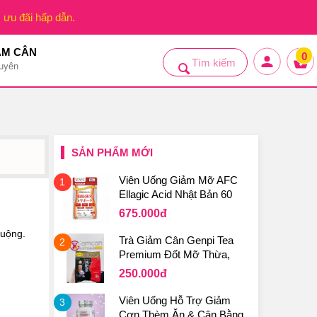
, ưu đãi hấp dẫn.
ẢM CÂN
0
uyên
SẢN PHẨM MỚI
Viên Uống Giảm Mỡ AFC
1
Ellagic Acid Nhật Bản 60
Viên
675.000
đ
huộng.
Trà Giảm Cân Genpi Tea
2
Premium Đốt Mỡ Thừa,
Thanh Lọc Cơ Thể Hiệu
250.000
đ
Quả Từ Nhật Bản
Viên Uống Hỗ Trợ Giảm
3
Cơn Thèm Ăn & Cân Bằng