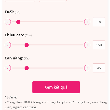
Tuổi:
(Số)
-
+
Chiều cao:
(Cm)
-
+
Cân nặng:
(Kg)
-
+
Xem kết quả
*Lưu ý:
- Công thức BMI không áp dụng cho phụ nữ mang thai, vận động
viên, người cao tuổi.