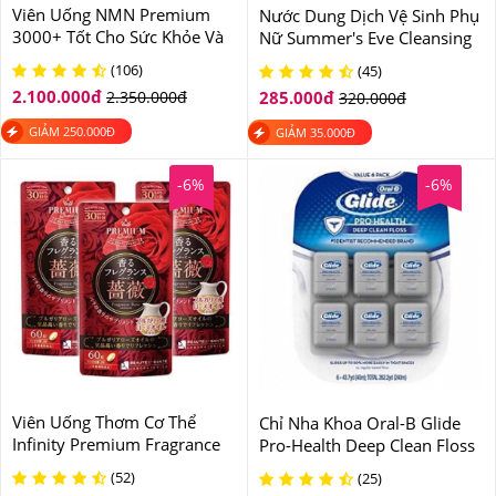
Viên Uống NMN Premium
Nước Dung Dịch Vệ Sinh Phụ
3000+ Tốt Cho Sức Khỏe Và
Nữ Summer's Eve Cleansing
Đẹp Da 60 Viên
Wash Simply Sensitive Của
(106)
(45)
Mỹ
2.100.000
đ
2.350.000
đ
285.000
đ
320.000
đ
GIẢM
250.000
Đ
GIẢM
35.000
Đ
-6%
-6%
Viên Uống Thơm Cơ Thể
Chỉ Nha Khoa Oral-B Glide
Infinity Premium Fragrance
Pro-Health Deep Clean Floss
Rose Của Nhật Bản
Cool Mint
(52)
(25)