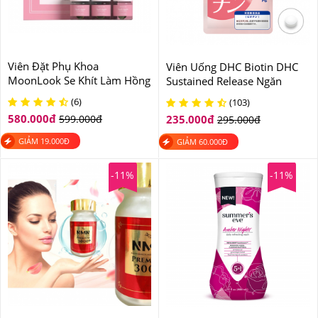
Viên Đặt Phụ Khoa
Viên Uống DHC Biotin DHC
MoonLook Se Khít Làm Hồng
Sustained Release Ngăn
Vùng Kín Hàn Quốc
Ngừa Rụng Tóc
(6)
(103)
580.000
đ
599.000
đ
235.000
đ
295.000
đ
GIẢM
19.000
Đ
GIẢM
60.000
Đ
-11%
-11%