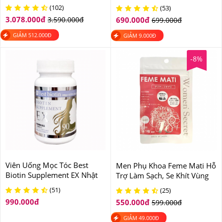
DeeplyRooted 120 Viên
60 Viên Màu Hồng
(102)
(53)
3.078.000
đ
3.590.000
đ
690.000
đ
699.000
đ
GIẢM
512.000
Đ
GIẢM
9.000
Đ
-8%
Viên Uống Mọc Tóc Best
Men Phụ Khoa Feme Mati Hỗ
Biotin Supplement EX Nhật
Trợ Làm Sạch, Se Khít Vùng
Bản Hộp 90 Viên
Kín 30 Viên
(51)
(25)
990.000
đ
550.000
đ
599.000
đ
GIẢM
49.000
Đ