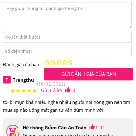
Kém
Fair
Trung bình
Rất tốt
Tuyệt vời!
Đánh giá của bạn:
GỬI ĐÁNH GIÁ CỦA BẠN
Trangthu
T
(16/02/2022)
Gửi trả lời
0
tôi bị mụn khá nhiều nghe nhiều người nói nóng gan nên tìm
mua sp nào uống mát gan tư vấn dùm mình với
Hệ thống Giảm Cân An Toàn
1111
Giamcanantoan.com xin chào bạn trangthu,