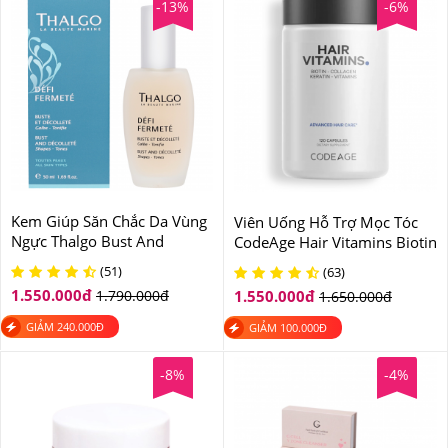
-13%
-6%
Kem Giúp Săn Chắc Da Vùng
Viên Uống Hỗ Trợ Mọc Tóc
Ngực Thalgo Bust And
CodeAge Hair Vitamins Biotin
Décolleté Của Pháp
Collagen Keratin
(51)
(63)
1.550.000
đ
1.790.000
đ
1.550.000
đ
1.650.000
đ
GIẢM
240.000
Đ
GIẢM
100.000
Đ
-8%
-4%