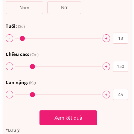
Nam
Nữ
Tuổi:
(Số)
-
+
Chiều cao:
(Cm)
-
+
Cân nặng:
(Kg)
-
+
Xem kết quả
*Lưu ý: