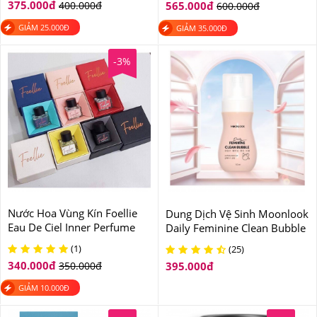
375.000
đ
400.000
đ
565.000
đ
600.000
đ
GIẢM
25.000
Đ
GIẢM
35.000
Đ
-3%
Nước Hoa Vùng Kín Foellie
Dung Dịch Vệ Sinh Moonlook
Eau De Ciel Inner Perfume
Daily Feminine Clean Bubble
Hàn Quốc
Hàn Quốc
(1)
(25)
340.000
đ
350.000
đ
395.000
đ
GIẢM
10.000
Đ