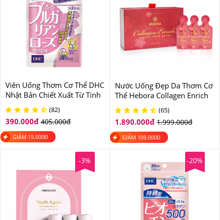
Viên Uống Thơm Cơ Thể DHC
Nước Uống Đẹp Da Thơm Cơ
Nhật Bản Chiết Xuất Từ Tinh
Thể Hebora Collagen Enrich
Dầu Hoa Hồng
Hộp 28 Gói
(82)
(65)
390.000
đ
405.000
đ
1.890.000
đ
1.999.000
đ
GIẢM
15.000
Đ
GIẢM
109.000
Đ
-3%
-20%