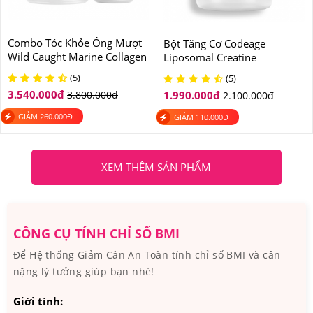
Combo Tóc Khỏe Óng Mượt
Bột Tăng Cơ Codeage
Wild Caught Marine Collagen
Liposomal Creatine
Peptides và Hair Vitamins
Monohydrate
(5)
(5)
3.540.000
đ
3.800.000
đ
1.990.000
đ
2.100.000
đ
GIẢM
260.000
Đ
GIẢM
110.000
Đ
XEM THÊM SẢN PHẨM
CÔNG CỤ TÍNH CHỈ SỐ BMI
Để Hệ thống Giảm Cân An Toàn tính chỉ số BMI và cân
nặng lý tưởng giúp bạn nhé!
Giới tính: