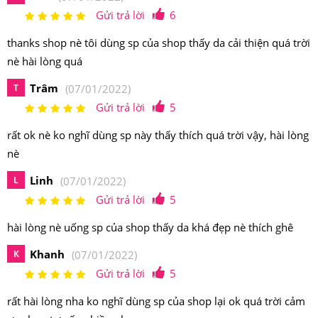
Gửi trả lời
6
thanks shop nè tôi dùng sp của shop thấy da cải thiện quá trời
nè hài lòng quá
Trâm
T
(07/01/2022)
Gửi trả lời
5
rất ok nè ko nghĩ dùng sp này thấy thích quá trời vậy, hài lòng
nè
Linh
L
(07/01/2022)
Gửi trả lời
5
hài lòng nè uống sp của shop thấy da khá đẹp nè thích ghê
Khanh
K
(07/01/2022)
Gửi trả lời
5
rất hài lòng nha ko nghĩ dùng sp của shop lại ok quá trời cảm