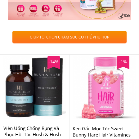
GIÚP TÔI CHỌN CHĂM SÓC CƠ THỂ PHÙ HỢP
-14%
-1%
Viên Uống Chống Rụng Và
Kẹo Gấu Mọc Tóc Sweet
Phục Hồi Tóc Hush & Hush
Bunny Hare Hair Vitamines