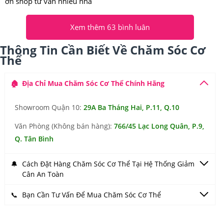
ơn shop tư vấn nhiều nha
Xem thêm 63 bình luân
Thông Tin Cần Biết Về Chăm Sóc Cơ
Thể
🎉
🏠
Địa Chỉ Mua Chăm Sóc Cơ Thể Chính Hãng
Showroom Quận 10:
29A Ba Tháng Hai, P.11, Q.10
Văn Phòng (Không bán hàng):
766/45 Lạc Long Quân, P.9,
Q. Tân Bình
🔔
Cách Đặt Hàng Chăm Sóc Cơ Thể Tại Hệ Thống Giảm
Cân An Toàn
📞
Bạn Cần Tư Vấn Để Mua Chăm Sóc Cơ Thể