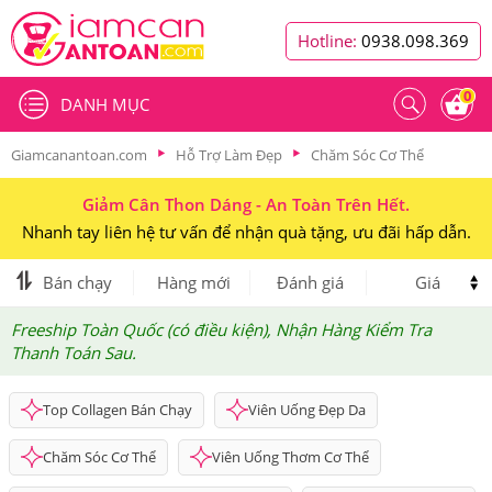
Hotline:
0938.098.369
0
DANH MỤC
Giamcanantoan.com
Hỗ Trợ Làm Đẹp
Chăm Sóc Cơ Thể
Giảm Cân Thon Dáng - An Toàn Trên Hết.
Nhanh tay liên hệ tư vấn để nhận quà tặng, ưu đãi hấp dẫn.
Bán chạy
Hàng mới
Đánh giá
Giá
Freeship Toàn Quốc (có điều kiện), Nhận Hàng Kiểm Tra
Thanh Toán Sau.
Top Collagen Bán Chạy
Viên Uống Đẹp Da
Chăm Sóc Cơ Thể
Viên Uống Thơm Cơ Thể