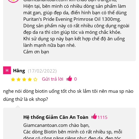
Hiện tại, bên mình có nhiều dòng sản phẩm làm
mát gan, giúp đẹp da, điển hình bạn có thể dùng
Puritan's Pride Evening Primrose Oil 1300mg.
Dòng sản phẩm này có rất nhiều công dụng ngoài
đẹp da ra thì còn giúp tóc và móng chắc khỏe.
Khi sử dụng sp này bạn kết hợp chế độ ăn uống
lành mạnh nữa bạn nhé.
Cảm ơn bạn
Hằng
H
(17/02/2022)
Gửi trả lời
0
nghe nói dòng biotin uống tốt cho sk lắm tôi nên mua sp nào
dùng thử là ok shop?
Hệ thống Giảm Cân An Toàn
1115
Giamcanantoan.com chào bạn,
Các dòng Biotin bên mình có rất nhiều sp, mỗi
dòng có công năng riêng như: đẹp da, đẹp tóc,