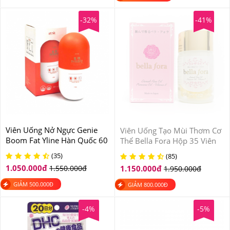
-32%
-41%
Viên Uống Nở Ngực Genie
Viên Uống Tạo Mùi Thơm Cơ
Boom Fat Yline Hàn Quốc 60
Thể Bella Fora Hộp 35 Viên
Viên
Của Nhật Bản
(35)
(85)
1.050.000
đ
1.550.000
đ
1.150.000
đ
1.950.000
đ
GIẢM
500.000
Đ
GIẢM
800.000
Đ
-4%
-5%