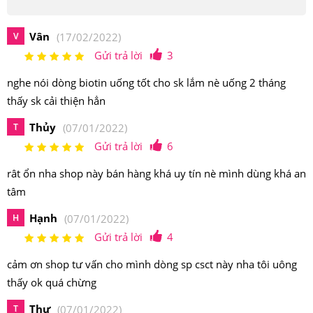
Vân
V
(17/02/2022)
Gửi trả lời
3
nghe nói dòng biotin uống tốt cho sk lắm nè uống 2 tháng
thấy sk cải thiện hẳn
Thủy
T
(07/01/2022)
Gửi trả lời
6
rât ổn nha shop này bán hàng khá uy tín nè mình dùng khá an
tâm
Hạnh
H
(07/01/2022)
Gửi trả lời
4
cảm ơn shop tư vấn cho mình dòng sp csct này nha tôi uông
thấy ok quá chừng
Thư
T
(07/01/2022)