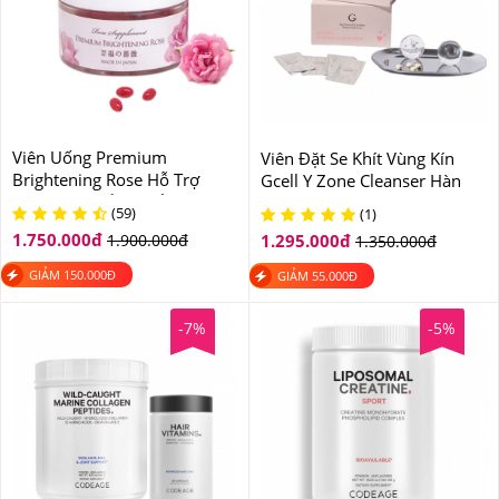
Viên Uống Premium
Viên Đặt Se Khít Vùng Kín
Brightening Rose Hỗ Trợ
Gcell Y Zone Cleanser Hàn
Thơm Cơ Thể Và Trắng Da
Quốc
(59)
(1)
Của Nhật Bản
1.750.000
đ
1.900.000
đ
1.295.000
đ
1.350.000
đ
GIẢM
150.000
Đ
GIẢM
55.000
Đ
-7%
-5%