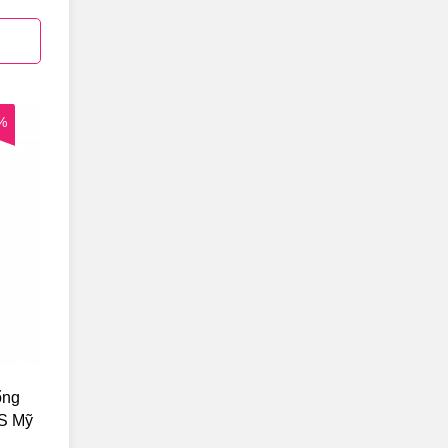
%
ổng
S Mỹ