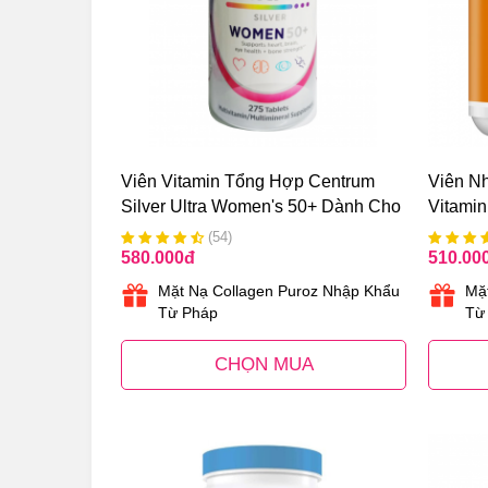
Viên Vitamin Tổng Hợp Centrum
Viên Nh
Silver Ultra Women's 50+ Dành Cho
Vitami
Nữ Giới Trên 50 Tuổi
300 Vi
(54)
580.000
đ
510.00
Mặt Nạ Collagen Puroz Nhập Khẩu
Mặ
Từ Pháp
Từ
CHỌN MUA