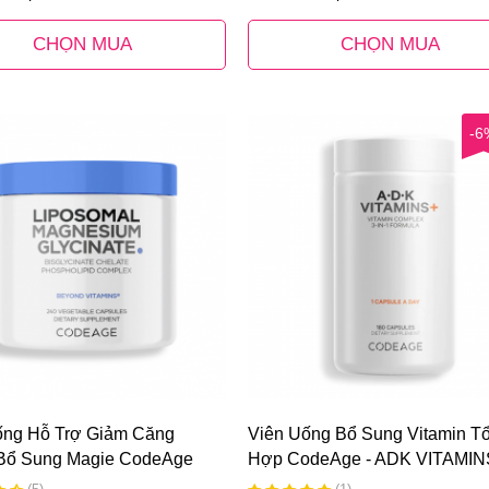
CHỌN MUA
CHỌN MUA
-6
ống Hỗ Trợ Giảm Căng
Viên Uống Bổ Sung Vitamin T
Bổ Sung Magie CodeAge
Hợp CodeAge - ADK VITAMIN
mal Magnesium Glycinate