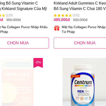
ống Bổ Sung Vitamin C
Kirkland Adult Gummies C Kẹ
 Kirkland Signature Của Mỹ
Bổ Sung Vitamin C Chai 180 V
Của Mỹ
(120)
(101)
0
đ
850.000
đ
495.000
đ
500.000
đ
t Nạ Collagen Puroz Nhập Khẩu
Mặt Nạ Collagen Puroz Nhập
 Pháp
Từ Pháp
CHỌN MUA
CHỌN MUA
-8%