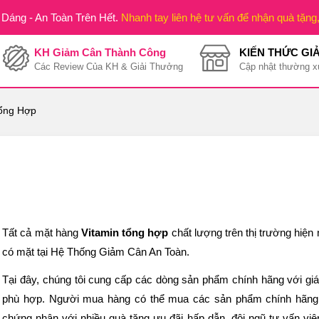
Dáng - An Toàn Trên Hết.
Nhanh tay liên hệ tư vấn để nhận quà tặng
KH Giảm Cân Thành Công
KIẾN THỨC GI
Các Review Của KH & Giải Thưởng
Cập nhật thường x
Tổng Hợp
Tất cả mặt hàng
Vitamin tổng hợp
chất lượng trên thị trường hiện
có mặt tại Hệ Thống Giảm Cân An Toàn.
Tại đây, chúng tôi cung cấp các dòng sản phẩm chính hãng với giá
phù hợp. Người mua hàng có thể mua các sản phẩm chính hãn
chứng nhận với nhiều quà tặng ưu đãi hấp dẫn, đội ngũ tư vấn viên