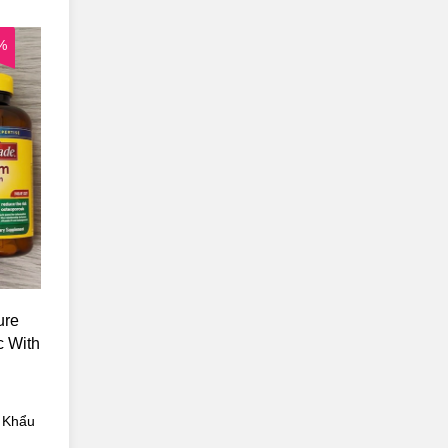
%
ure
 With
 Khẩu