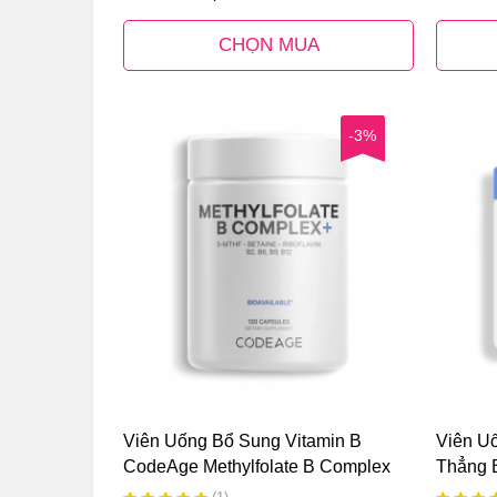
CHỌN MUA
-3%
Viên Uống Bổ Sung Vitamin B
Viên U
CodeAge Methylfolate B Complex
Thẳng 
Mỹ
Liposo