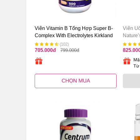
Viên Vitamin B Tổng Hợp Super B-
Viên U
Complex With Electrolytes Kirkland
Nature
500 Viên Của Mỹ
Hộp 12
(102)
705.000
đ
799.000
đ
825.00
Mặ
Từ
CHỌN MUA