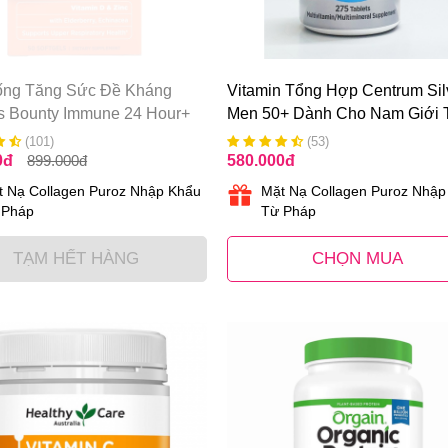
ống Tăng Sức Đề Kháng
Vitamin Tổng Hợp Centrum Sil
’s Bounty Immune 24 Hour+
Men 50+ Dành Cho Nam Giới 
0 Viên
50 Tuổi
(101)
(53)
0
đ
899.000
đ
580.000
đ
t Nạ Collagen Puroz Nhập Khẩu
Mặt Nạ Collagen Puroz Nhập
 Pháp
Từ Pháp
TẠM HẾT HÀNG
CHỌN MUA