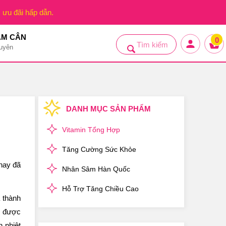
, ưu đãi hấp dẫn.
ẢM CÂN
0
uyên
DANH MỤC SẢN PHẨM
Vitamin Tổng Hợp
Tăng Cường Sức Khỏe
 nay đã
Nhân Sâm Hàn Quốc
Hỗ Trợ Tăng Chiều Cao
 thành
g được
 nhiệt