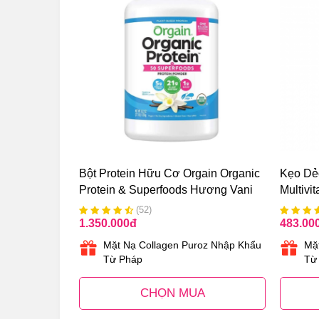
Bột Protein Hữu Cơ Orgain Organic
Kẹo Dẻ
Protein & Superfoods Hương Vani
Multivi
Bé
(52)
1.350.000
đ
483.00
Mặt Nạ Collagen Puroz Nhập Khẩu
Mặ
Từ Pháp
Từ
CHỌN MUA