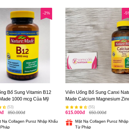
-2%
-5
ống Bổ Sung Vitamin B12
Viên Uống Bổ Sung Canxi Nat
 Made 1000 mcg Của Mỹ
Made Calcium Magnesium Zinc
Vitamin D3 Của Mỹ
(53)
(55)
0
đ
850.000
đ
615.000
đ
650.000
đ
t Nạ Collagen Puroz Nhập Khẩu
Mặt Nạ Collagen Puroz Nhập
 Pháp
Từ Pháp