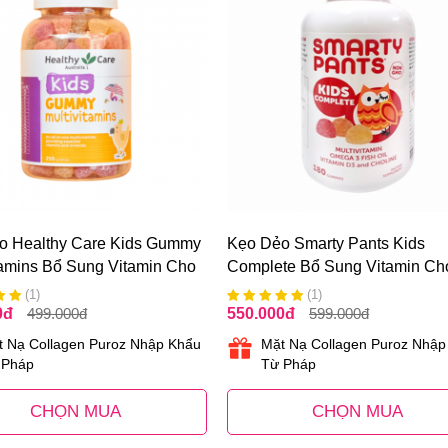
o Healthy Care Kids Gummy
Kẹo Dẻo Smarty Pants Kids
tamins Bổ Sung Vitamin Cho
Complete Bổ Sung Vitamin Ch
(1)
(1)
0
đ
499.000
đ
550.000
đ
599.000
đ
t Nạ Collagen Puroz Nhập Khẩu
Mặt Nạ Collagen Puroz Nhập
 Pháp
Từ Pháp
CHỌN MUA
CHỌN MUA