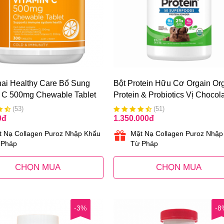
ai Healthy Care Bổ Sung
Bột Protein Hữu Cơ Orgain Or
n C 500mg Chewable Tablet
Protein & Probiotics Vị Chocol
ên Của Úc
Của Mỹ
(53)
(51)
0
đ
1.350.000
đ
t Nạ Collagen Puroz Nhập Khẩu
Mặt Nạ Collagen Puroz Nhập
 Pháp
Từ Pháp
CHỌN MUA
CHỌN MUA
-3%
-8