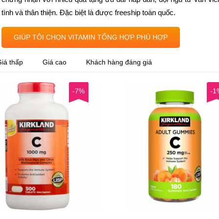
tình và thân thiện. Đặc biệt là được freeship toàn quốc.
GIÚP TÔI CHỌN VITAMIN TỔNG HỢP PHÙ HỢP
iá thấp
Giá cao
Khách hàng đáng giá
-7%
-1