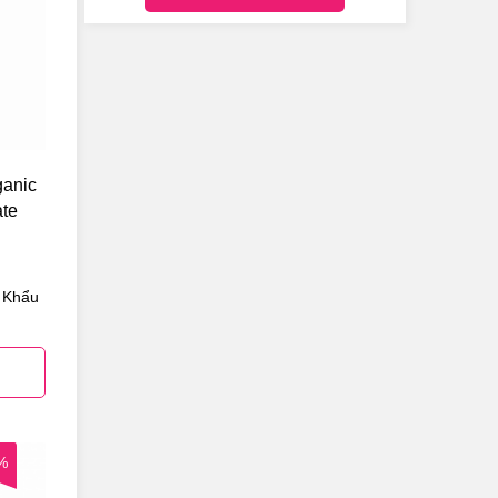
ganic
ate
 Khẩu
%