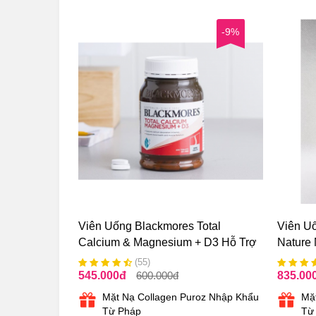
-9%
Viên Uống Blackmores Total
Viên U
Calcium & Magnesium + D3 Hỗ Trợ
Nature
Xương Khớp Úc
(55)
545.000
đ
600.000
đ
835.00
Mặt Nạ Collagen Puroz Nhập Khẩu
Mặ
Từ Pháp
Từ