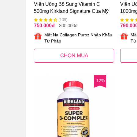
Viên Uống Bổ Sung Vitamin C
Viên U
500mg Kirkland Signature Của Mỹ
1000mg
(109)
750.000
đ
800.000
đ
790.00
Mặt Nạ Collagen Puroz Nhập Khẩu
Mặ
Từ Pháp
Từ
CHỌN MUA
-12%