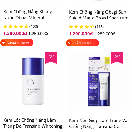
Kem Chống Nắng Kháng
Kem Chống Nắng Obagi Sun
Nước Obagi Mineral
Shield Matte Broad Spectrum
Sunshield Broad Spectrum
Premium SPF 50 85g
(100)
(115)
SPF 50 85g
1.200.000
đ
1.250.000
đ
1.200.000
đ
1.280.000
đ
GIẢM
50.000
Đ
GIẢM
80.000
Đ
-6%
-2%
Kem Lót Chống Nắng Làm
Kem Nền Giúp Làm Trắng Và
Trắng Da Transino Whitening
Chống Nắng Transino CC
UV Protector SPF50+PA++++