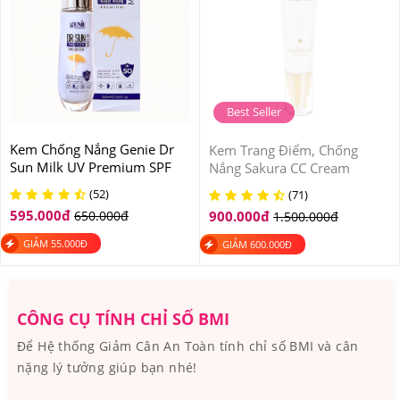
Best Seller
Kem Chống Nắng Genie Dr
Kem Trang Điểm, Chống
Sun Milk UV Premium SPF
Nắng Sakura CC Cream
50 PA+++ Hàn Quốc
Flawless Control Base
(52)
(71)
SPF50+ PA++++
595.000
đ
650.000
đ
900.000
đ
1.500.000
đ
GIẢM
55.000
Đ
GIẢM
600.000
Đ
CÔNG CỤ TÍNH CHỈ SỐ BMI
Để Hệ thống Giảm Cân An Toàn tính chỉ số BMI và cân
nặng lý tưởng giúp bạn nhé!