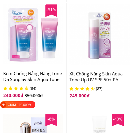
-31%
Kem Chống Nắng Nâng Tone
Xịt Chống Nắng Skin Aqua
Da Sunplay Skin Aqua Tone
Tone Up UV SPF 50+ PA
Up UV Essence SPF50+
++++ Nhật Bản
(84)
(87)
PA++++
240.000
đ
350.000
đ
245.000
đ
GIẢM
110.000
Đ
-8%
-40%