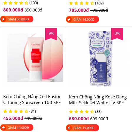
Cream SPF 50+PA++++ 30gr
(103)
(102)
30ml
800.000
đ
850.000
đ
785.000
đ
799.000
đ
GIẢM
50.000
Đ
GIẢM
14.000
Đ
-9%
-3%
Kem Chống Nắng Cell Fusion
Kem Chống Nắng Kose Dạng
C Toning Sunscreen 100 SPF
Milk Sekkisei White UV SPF
50+PA++++
50+
(81)
(83)
455.000
đ
499.000
đ
680.000
đ
699.000
đ
GIẢM
44.000
Đ
GIẢM
19.000
Đ