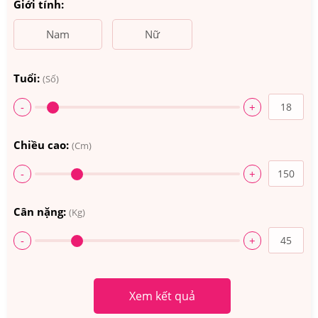
Giới tính:
Nam
Nữ
Tuổi:
(Số)
-
+
Chiều cao:
(Cm)
-
+
Cân nặng:
(Kg)
-
+
Xem kết quả