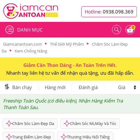
Hotline:
0938.098.369
0
DANH MỤC
Giamcanantoan.com
Thế Giới Mỹ Phẩm
Chăm Sóc Làm Đẹp
Da
Kem Chống Nắng
Giảm Cân Thon Dáng - An Toàn Trên Hết.
Nhanh tay liên hệ tư vấn để nhận quà tặng, ưu đãi hấp dẫn.
Bán chạy
Hàng mới
Đánh giá
Giá
Freeship Toàn Quốc (có điều kiện), Nhận Hàng Kiểm Tra
Thanh Toán Sau.
Chăm Sóc Làm Đẹp Da
Chăm Sóc Mi,Mày Và Tóc
Trang Điểm Làm Đẹp
Thương Hiệu Nổi Tiếng