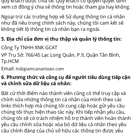
quý khách được chia sẻ. Qúy khách có quyền quyết định
xem có đồng ý chia sẻ thông tin hoặc tham gia hay không.
Ngoại trừ các trường hợp về Sử dụng thông tin cá nhân
như đã nêu trong chính sách này, chúng tôi cam kết sẽ
không tiết lộ thông tin cá nhân bạn ra ngoài.
5. Địa chỉ của đơn vị thu thập và quản lý thông tin:
Công Ty TNHH XNK GCAT
VP Trụ Sở: 766/45 Lạc Long Quân, P.9, Quận Tân Bình,
Tp.HCM
Email:
hi@giamcanantoan.com
6. Phương thức và công cụ để người tiêu dùng tiếp cận
và chỉnh sửa dữ liệu cá nhân:
Bất cứ thời điểm nào thành viên cũng có thể truy cập và
chỉnh sửa những thông tin cá nhân của mình theo các
links thích hợp mà chúng tôi cung cấp hoặc gửi yêu cầu
chúng tôi thực hiện thao tác này. Khi tiếp nhận yêu cầu,
chúng tôi sẽ có trách nhiệm hỗ trợ thành viên hoàn thành
yêu cầu chỉnh sửa hoặc xóa bỏ dữ liệu cá nhân theo yêu
cầu chính đáng của chủ sở hữu các thông tin được yêu