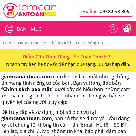
Hotline:
0938.098.369
0
DANH MỤC
Giamcanantoan.com
Chính sách bảo mật thông tin
Giảm Cân Thon Dáng - An Toàn Trên Hết.
Nhanh tay liên hệ tư vấn để nhận quà tặng, ưu đãi hấp dẫn.
giamcanantoan.com
cam kết sẽ bảo mật những thông
tin mang tính riêng tư của bạn. Bạn vui lòng đọc bản
“
Chính sách bảo mật
” dưới đây để hiểu hơn những cam
kết mà chúng tôi thực hiện, nhằm tôn trọng và bảo vệ
quyền lợi của người truy cập:
Để truy cập và sử dụng một số dịch vụ tại
giamcanantoan.com
, bạn có thể sẽ được yêu cầu đăng
ký với chúng tôi thông tin cá nhân (Email, Họ tên, Số ĐT
liên lạc, địa chỉ…). Mọi thông tin khai báo phải đảm bảo