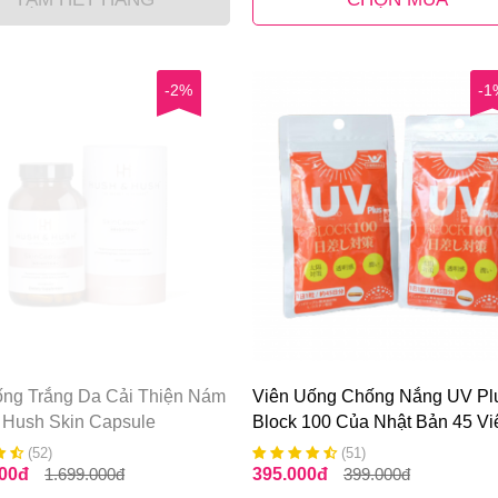
-2%
-1
ống Trắng Da Cải Thiện Nám
Viên Uống Chống Nắng UV Pl
 Hush Skin Capsule
Block 100 Của Nhật Bản 45 Vi
n+ 60 Viên
(52)
(51)
000
đ
1.699.000
đ
395.000
đ
399.000
đ