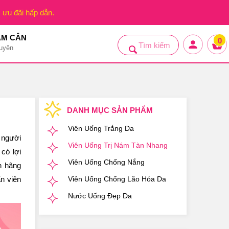
, ưu đãi hấp dẫn.
ẢM CÂN
0
uyên
DANH MỤC SẢN PHẨM
Viên Uống Trắng Da
 người
Viên Uống Trị Nám Tàn Nhang
có lợi
Viên Uống Chống Nắng
h hãng
n viên
Viên Uống Chống Lão Hóa Da
Nước Uống Đẹp Da