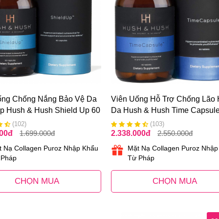
ống Chống Nắng Bảo Vệ Da
Viên Uống Hỗ Trợ Chống Lão
p Hush & Hush Shield Up 60
Da Hush & Hush Time Capsule
Viên
(102)
(103)
000
đ
1.699.000
đ
2.338.000
đ
2.550.000
đ
t Nạ Collagen Puroz Nhập Khẩu
Mặt Nạ Collagen Puroz Nhập
 Pháp
Từ Pháp
CHỌN MUA
CHỌN MUA