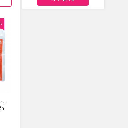
%
us+
ên