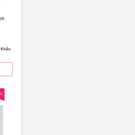
ám
 Khẩu
%