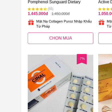
Pomphenol Sunguard Dietary
Active 
Supplement 60 Viên Của Mỹ
Nhật B
(55)
1.445.000
đ
1.450.000
đ
1.050.
Mặt Nạ Collagen Puroz Nhập Khẩu
Mặ
Từ Pháp
Từ
CHỌN MUA
-7%