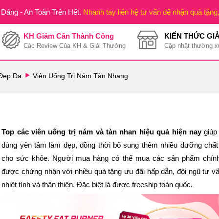
Dáng - An Toàn Trên Hết.
Nhanh tay liên hệ tư vấn để nhận quà tặng
KH Giảm Cân Thành Công
KIẾN THỨC GI
Các Review Của KH & Giải Thưởng
Cập nhật thường x
Đẹp Da
Viên Uống Trị Nám Tàn Nhang
g
Top các viên uống trị nám và tàn nhan hiệu quả hiện nay
giúp
dùng yên tâm làm đẹp, đồng thời bổ sung thêm nhiều dưỡng chất 
cho sức khỏe. Người mua hàng có thể mua các sản phẩm chín
được chứng nhận với nhiều quà tặng ưu đãi hấp dẫn, đội ngũ tư vấ
nhiệt tình và thân thiện. Đặc biệt là được freeship toàn quốc.