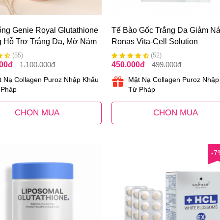
ng Genie Royal Glutathione
Tế Bào Gốc Trắng Da Giảm N
 Hỗ Trợ Trắng Da, Mờ Nám
Ronas Vita-Cell Solution
ốc
(55)
(52)
000
đ
1.100.000
đ
450.000
đ
499.000
đ
t Nạ Collagen Puroz Nhập Khẩu
Mặt Nạ Collagen Puroz Nhập
 Pháp
Từ Pháp
CHỌN MUA
CHỌN MUA
-7