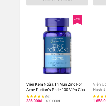
-4%
Viên Kẽm Ngừa Trị Mụn Zinc For
Viên U
Acne Puritan’s Pride 100 Viên Của
Hush &
Mỹ
Brighte
(52)
386.000
đ
400.000
đ
1.658.