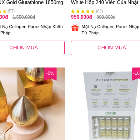
DX Gold Glutathione 1850mg
White Hộp 240 Viên Của Nhật
ản
(57)
(83)
000
đ
1.550.000
đ
950.000
đ
999.000
đ
t Nạ Collagen Puroz Nhập Khẩu
Mặt Nạ Collagen Puroz Nhập
 Pháp
Từ Pháp
CHỌN MUA
CHỌN MUA
-5%
-1