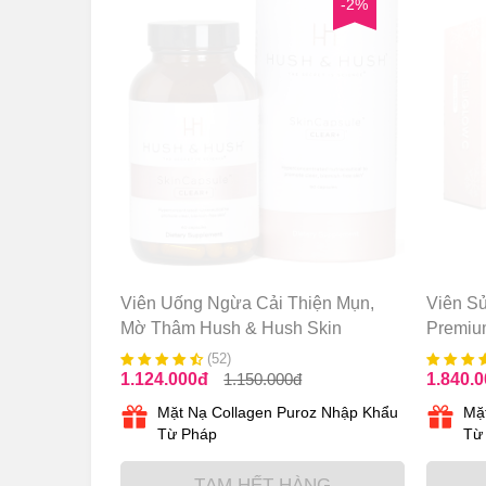
-2%
Viên Uống Ngừa Cải Thiện Mụn,
Viên S
Mờ Thâm Hush & Hush Skin
Premiu
Capsule Clear+ 60 Viên
(52)
1.124.000
đ
1.150.000
đ
1.840.
Mặt Nạ Collagen Puroz Nhập Khẩu
Mặ
Từ Pháp
Từ
TẠM HẾT HÀNG