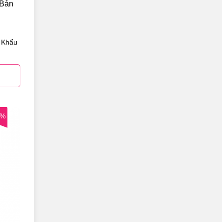
 Bản
 Khẩu
0%