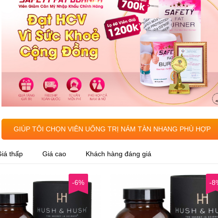
GIÚP TÔI CHỌN VIÊN UỐNG TRỊ NÁM TÀN NHANG PHÙ HỢP
iá thấp
Giá cao
Khách hàng đáng giá
-6%
-8