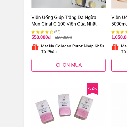
Viên Uống Giúp Trắng Da Ngừa
Viên Uố
Mụn Cinal C 100 Viên Của Nhật
5000mg
Bản
Hàn Qu
(52)
550.000
đ
590.000
đ
1.050.
Mặt Nạ Collagen Puroz Nhập Khẩu
Mặ
Từ Pháp
Từ
CHỌN MUA
-32%