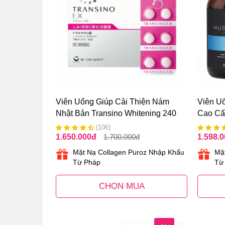
Viên Uống Giúp Cải Thiện Nám
Viên U
Nhật Bản Transino Whitening 240
Cao Cấ
Viên
Viên
(106)
1.650.000
đ
1.700.000
đ
1.598.
Mặt Nạ Collagen Puroz Nhập Khẩu
Mặ
Từ Pháp
Từ
CHỌN MUA