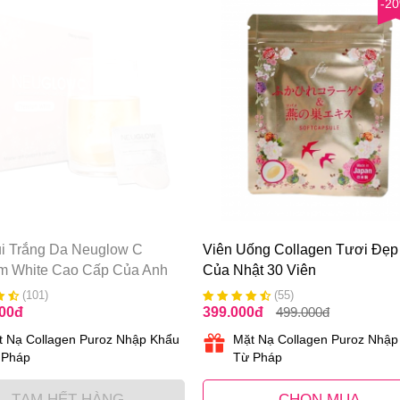
-2
ủi Trắng Da Neuglow C
Viên Uống Collagen Tươi Đẹp
m White Cao Cấp Của Anh
Của Nhật 30 Viên
(101)
(55)
000
đ
399.000
đ
499.000
đ
t Nạ Collagen Puroz Nhập Khẩu
Mặt Nạ Collagen Puroz Nhập
 Pháp
Từ Pháp
TẠM HẾT HÀNG
CHỌN MUA