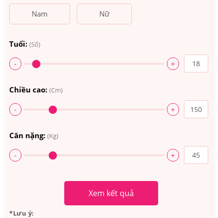
Nam
Nữ
Tuổi:
(Số)
-
+
Chiều cao:
(Cm)
-
+
Cân nặng:
(Kg)
-
+
Xem kết quả
*Lưu ý: