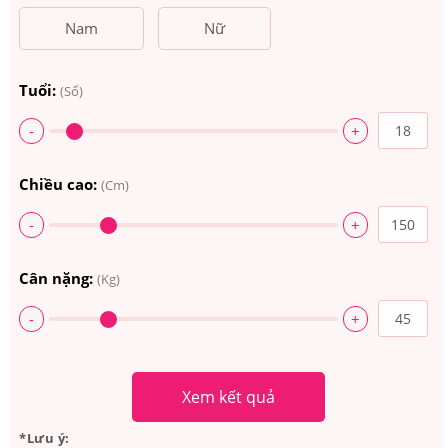
Nam
Nữ
Tuổi:
(Số)
-
+
Chiều cao:
(Cm)
-
+
Cân nặng:
(Kg)
-
+
Xem kết quả
*Lưu ý: