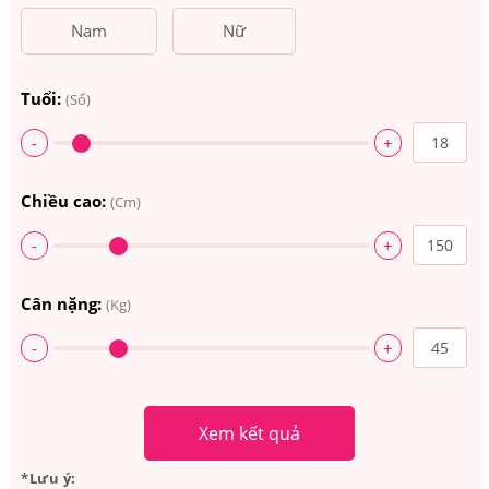
Nam
Nữ
Tuổi:
(Số)
-
+
Chiều cao:
(Cm)
-
+
Cân nặng:
(Kg)
-
+
Xem kết quả
*Lưu ý: