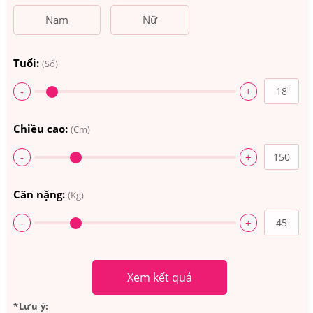
Nam
Nữ
Tuổi:
(Số)
-
+
Chiều cao:
(Cm)
-
+
Cân nặng:
(Kg)
-
+
Xem kết quả
*Lưu ý: