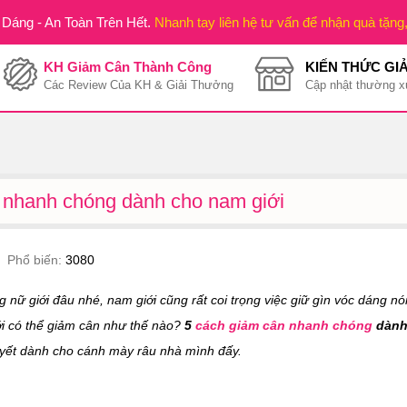
Dáng - An Toàn Trên Hết.
Nhanh tay liên hệ tư vấn để nhận quà tặng
KH Giảm Cân Thành Công
KIẾN THỨC GI
Các Review Của KH & Giải Thưởng
Cập nhật thường x
 nhanh chóng dành cho nam giới
Phổ biến:
3080
g nữ giới đâu nhé, nam giới cũng rất coi trọng việc giữ gìn vóc dáng n
ới có thể giảm cân như thế nào?
5
cách giảm cân
nhanh chóng
dành
uyết dành cho cánh mày râu nhà mình đấy.