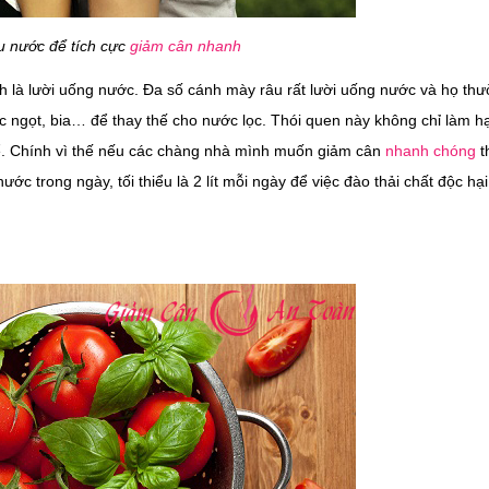
u nước để tích cực
giảm cân nhanh
 là lười uống nước. Đa số cánh mày râu rất lười uống nước và họ th
ngọt, bia… để thay thế cho nước lọc. Thói quen này không chỉ làm hạ
ể. Chính vì thế nếu các chàng nhà mình muốn giảm cân
nhanh chóng
t
ớc trong ngày, tối thiểu là 2 lít mỗi ngày để việc đào thải chất độc hại