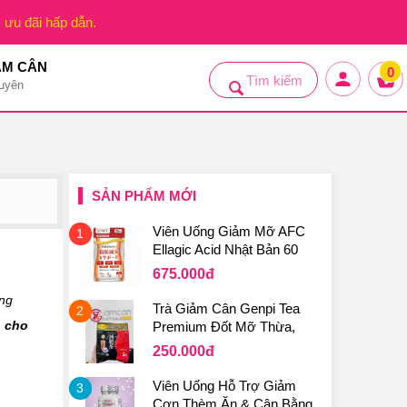
, ưu đãi hấp dẫn.
ẢM CÂN
0
uyên
SẢN PHẨM MỚI
Viên Uống Giảm Mỡ AFC
1
Ellagic Acid Nhật Bản 60
Viên
675.000
đ
óng
Trà Giảm Cân Genpi Tea
2
 cho
Premium Đốt Mỡ Thừa,
Thanh Lọc Cơ Thể Hiệu
250.000
đ
Quả Từ Nhật Bản
Viên Uống Hỗ Trợ Giảm
3
Cơn Thèm Ăn & Cân Bằng