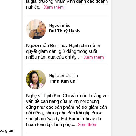
là giải thưởng nhằm vinh danh các doanh
nghiệp...
Xem thêm
Người mẫu
Bùi Thuý Hạnh
Người mẫu Bùi Thuý Hạnh chia sẻ bí
quyết giảm cân, giữ dáng trong suốt
nhiều năm qua của chị ấy ...
Xem thêm
Nghệ Sĩ Ưu Tú
Trịnh Kim Chi
Nghệ sĩ Trịnh Kim Chi vẫn luôn lo lắng về
vấn đề cân nặng của mình nói chung
cũng như các sản phẩm hỗ trợ giảm cân
nói riêng, nhưng cho đến khi gặp được
sản phẩm Safety Fat Burner chị ấy đã
hoàn toàn bị chinh phục...
Xem thêm
iệc giảm