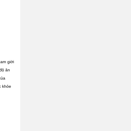
nam giới
độ ăn
của
c khỏe