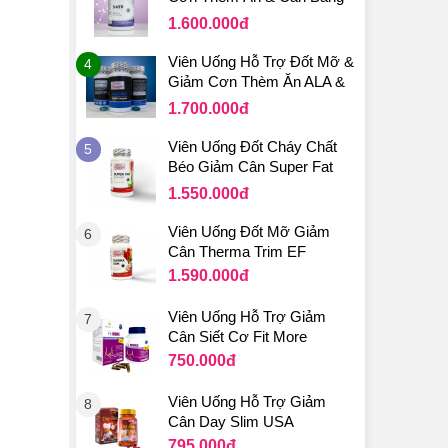
Cảm Xúc 5-HTP 100mg
1.600.000
đ
Viên Uống Hỗ Trợ Đốt Mỡ &
4
Giảm Cơn Thèm Ăn ALA &
ALC 750mg
1.700.000
đ
Viên Uống Đốt Cháy Chất
5
Béo Giảm Cân Super Fat
Burner
1.550.000
đ
Viên Uống Đốt Mỡ Giảm
6
Cân Therma Trim EF
1.590.000
đ
Viên Uống Hỗ Trợ Giảm
7
Cân Siết Cơ Fit More
750.000
đ
Viên Uống Hỗ Trợ Giảm
8
Cân Day Slim USA
795.000
đ