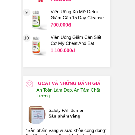
Viên Uống Xổ Mỡ Detox
9
Giảm Cân 15 Day Cleanse
700.000
đ
Viên Uống Giảm Cân Siết
10
Cơ Mỹ Cheat And Eat
1.100.000
đ
GCAT VÀ NHỮNG ĐÁNH GIÁ
An Toàn Làm Đẹp, An Tâm Chất
Lượng
Safety FAT Burner
Sản phẩm vàng
“Sản phẩm vàng vì sức khỏe cộng đồng”