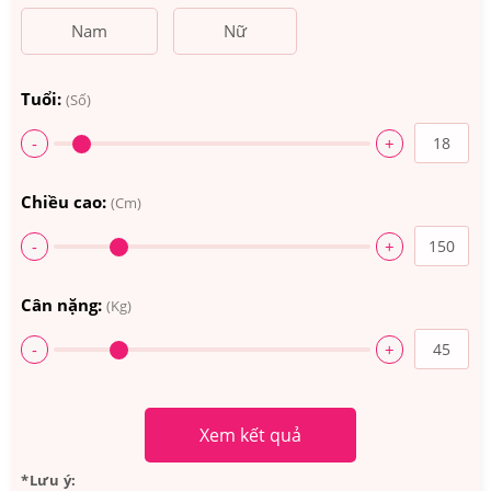
Nam
Nữ
Tuổi:
(Số)
-
+
Chiều cao:
(Cm)
-
+
Cân nặng:
(Kg)
-
+
Xem kết quả
*Lưu ý: