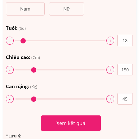
Nam
Nữ
Tuổi:
(Số)
-
+
Chiều cao:
(Cm)
-
+
Cân nặng:
(Kg)
-
+
Xem kết quả
*Lưu ý: