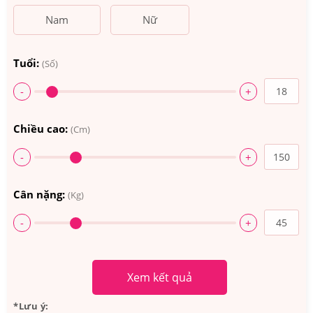
Nam
Nữ
Tuổi:
(Số)
-
+
Chiều cao:
(Cm)
-
+
Cân nặng:
(Kg)
-
+
Xem kết quả
*Lưu ý: