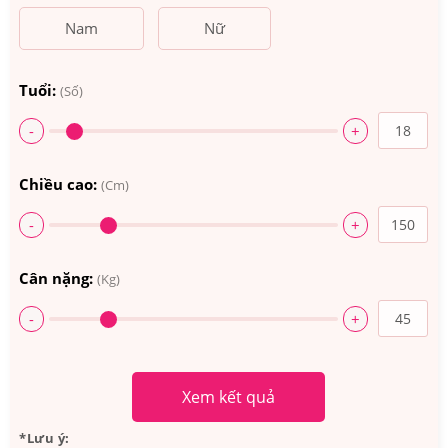
Nam
Nữ
Tuổi:
(Số)
-
+
Chiều cao:
(Cm)
-
+
Cân nặng:
(Kg)
-
+
Xem kết quả
*Lưu ý: