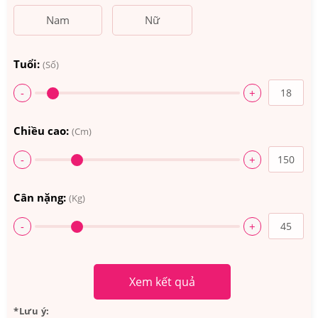
Nam
Nữ
Tuổi:
(Số)
-
+
Chiều cao:
(Cm)
-
+
Cân nặng:
(Kg)
-
+
Xem kết quả
*Lưu ý: