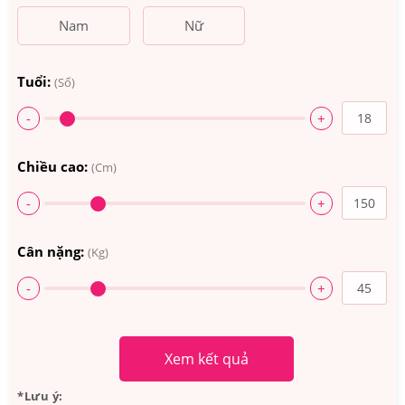
Nam
Nữ
Tuổi:
(Số)
-
+
Chiều cao:
(Cm)
-
+
Cân nặng:
(Kg)
-
+
Xem kết quả
*Lưu ý: