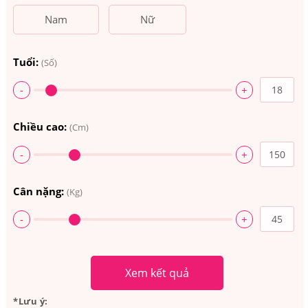
Nam
Nữ
Tuổi:
(Số)
-
+
Chiều cao:
(Cm)
-
+
Cân nặng:
(Kg)
-
+
Xem kết quả
*Lưu ý: