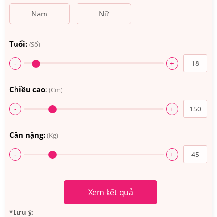
Nam
Nữ
Tuổi:
(Số)
-
+
Chiều cao:
(Cm)
-
+
Cân nặng:
(Kg)
-
+
Xem kết quả
*Lưu ý: