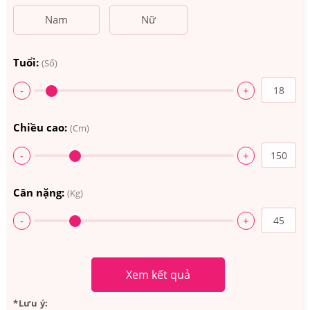
Nam
Nữ
Tuổi:
(Số)
-
+
Chiều cao:
(Cm)
-
+
Cân nặng:
(Kg)
-
+
Xem kết quả
*Lưu ý: