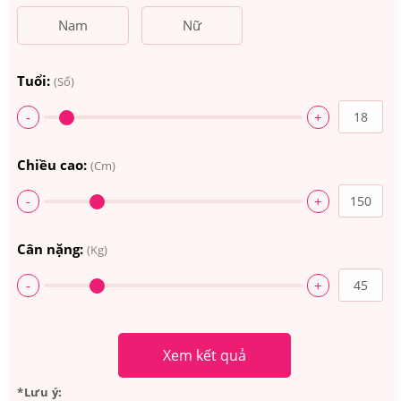
Nam
Nữ
Tuổi:
(Số)
-
+
Chiều cao:
(Cm)
-
+
Cân nặng:
(Kg)
-
+
Xem kết quả
*Lưu ý: