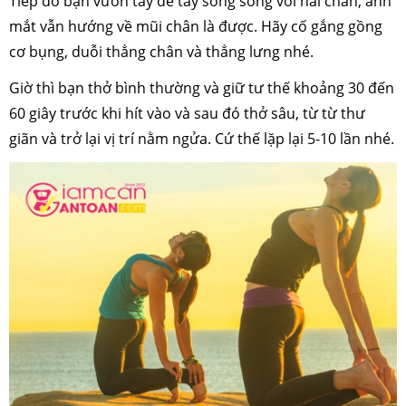
Tiếp đó bạn vươn tay để tay song song với hai chân, ánh
mắt vẫn hướng về mũi chân là được. Hãy cố gắng gồng
cơ bụng, duỗi thẳng chân và thẳng lưng nhé.
Giờ thì bạn thở bình thường và giữ tư thế khoảng 30 đến
60 giây trước khi hít vào và sau đó thở sâu, từ từ thư
giãn và trở lại vị trí nằm ngửa. Cứ thế lặp lại 5-10 lần nhé.