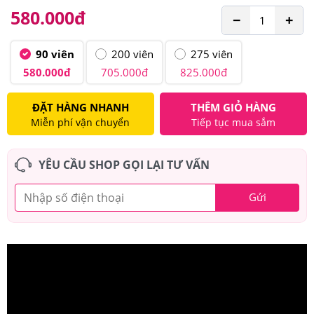
580.000
đ
−
+
90 viên
200 viên
275 viên
580.000
đ
705.000
đ
825.000
đ
ĐẶT HÀNG NHANH
THÊM GIỎ HÀNG
Miễn phí vận chuyển
Tiếp tục mua sắm
YÊU CẦU SHOP GỌI LẠI TƯ VẤN
Gửi