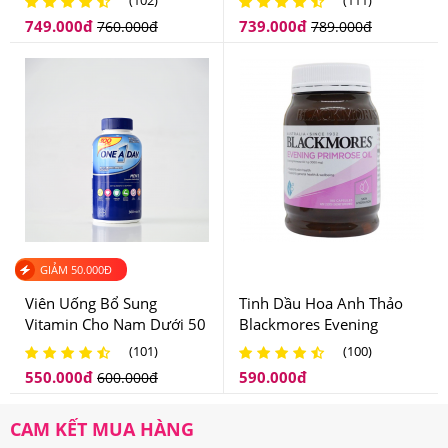
(102)
(111)
1200mg
749.000
đ
739.000
đ
760.000
đ
789.000
đ
GIẢM
50.000
Đ
Viên Uống Bổ Sung
Tinh Dầu Hoa Anh Thảo
Vitamin Cho Nam Dưới 50
Blackmores Evening
Tuổi One A Day Men’s
Primrose Oil Của Úc
(101)
(100)
Complete Multivitamin
550.000
đ
590.000
đ
600.000
đ
CAM KẾT MUA HÀNG