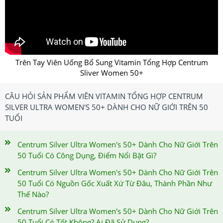
Trên Tay V
iên Uống Bổ Sung Vitamin Tổng Hợp Centrum
Sliver Women 50+
CÂU HỎI SẢN PHẨM VIÊN VITAMIN TỔNG HỢP CENTRUM
SILVER ULTRA WOMEN'S 50+ DÀNH CHO NỮ GIỚI TRÊN 50
TUỔI
Centrum Silver Ultra Women's 50+ Dành Cho Nữ Giới Trên
50 Tuổi Có Công Dụng, Điểm Nổi Bật Gì?
Centrum Silver Ultra Women's 50+ Dành Cho Nữ Giới Trên
50 Tuổi Có Nguồn Gốc Xuất Xứ Từ Đâu, Thành Phần Như
Thế Nào?
Centrum Silver Ultra Women's 50+ Dành Cho Nữ Giới Trên
50 Tuổi Có Tốt Không? Ai Đã Sử Dụng?