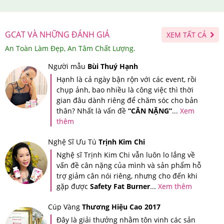
Giá Bao Nhiêu, Nên Mua Ở Đâu Đảm Bảo?
GCAT VÀ NHỮNG ĐÁNH GIÁ
XEM TẤT CẢ
Tại hệ thống Giảm Cân An Toàn, Viên Vitamin Tổng Hợp
An Toàn Làm Đẹp, An Tâm Chất Lượng.
Centrum Silver Ultra Women's 50+
Dành Cho Nữ Giới
Người mẫu
Bùi Thuý Hạnh
Trên 50 Tuổi
90 viên: 580,000 VNĐ; 200 viên: 705,000
Hạnh là cả ngày bận rộn với các event, rồi
VNĐ; 275 viên: 825,000
VNĐ
.
chụp ảnh, bao nhiều là công việc thì thời
gian đâu dành riêng để chăm sóc cho bản
Giảm Cân An Toàn là nơi cung cấp các dòng sản phẩm
thân? Nhất là vấn đề
“CÂN NẶNG”
...
Xem
hỗ trợ chức năng giảm cân, chăm sóc sức khỏe cao
thêm
cấp, chính hãng, có nguồn gốc rõ ràng. Do vậy, đây
Nghệ Sĩ Ưu Tú
Trịnh Kim Chi
được xem là địa chỉ đáng tin cậy và là nơi mua sắm, làm
Nghệ sĩ Trịnh Kim Chi vẫn luôn lo lắng về
vấn đề cân nặng của mình và sản phẩm hỗ
đẹp, chăm sóc sức khỏe lý tưởng của tất cả mọi người.
trợ giảm cân nói riêng, nhưng cho đến khi
gặp được
Safety Fat Burner
...
Xem thêm
Bạn cũng có thể dễ dàng kiểm tra thông tin sản phẩm
bằng ứng dụng iCheck - Ứng dụng tra cứu nguồn gốc
Cúp Vàng
Thương Hiệu Cao 2017
sản phẩm được sử dụng rộng rãi bởi người tiêu dùng
Đây là giải thưởng nhằm tôn vinh các sản