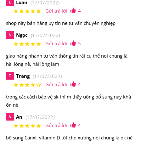
Loan
L
(17/07/2022)
Gửi trả lời
4
shop này bán hàng uy tín nè tư vấn chuyên nghiẹp
Ngọc
N
(17/07/2022)
Gửi trả lời
5
giao hàng nhanh tư ván thông tin rất cu thể noi chung là
hài lòng nè, hài lòng lắm
Trang
T
(17/07/2022)
Gửi trả lời
4
trong các cách bảo vệ sk thì m thấy uống bổ sung này khá
ổn nè
An
A
(17/07/2022)
Gửi trả lời
4
Centrum Silver Ultra Women's 50+ giúp cơ bắp khỏe
bổ sung Canxi, vitamin D tốt cho xương nói chung là ok nè