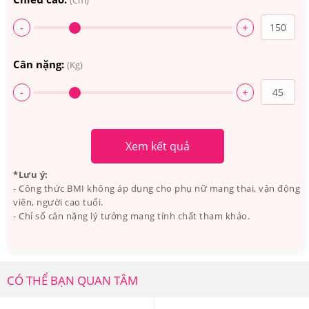
(Cm)
Phosphate, Magnesium Oxide, Microcrystalline
Cellulose, Crospovidone, Acacia, Ascorbyl Palmitate,
-
+
Beta-Carotene, BHT, Biotin, Boric Acid, Calcium
Cân nặng:
(Kg)
Pantothenate, Calcium Stearate, Cholecalciferol (Vit.
D3), Chromium Picolinate, Citric Acid, Corn Starch,
-
+
Cupric Sulfate, Cyanocobalamin….
Xem kết quả
*Lưu ý:
- Công thức BMI không áp dụng cho phụ nữ mang thai, vận động
viên, người cao tuổi.
- Chỉ số cân nặng lý tưởng mang tính chất tham khảo.
CÓ THỂ BẠN QUAN TÂM