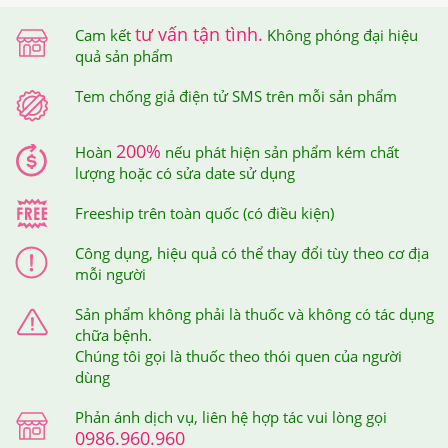
tư vấn tận tình.
Cam kết
Không phóng đại hiệu
quả sản phẩm
Tem chống giả điện tử SMS trên mỗi sản phẩm
200%
Hoàn
nếu phát hiện sản phẩm kém chất
Centrum Silver Ultra Women's 50+ hiện đang hot trên thị
lượng hoặc có sửa date sử dụng
trường
Freeship trên toàn quốc (có điều kiện)
4.Viên Vitamin Tổng Hợp Centrum Silver Ultra
Công dụng, hiệu quả có thể thay đổi tùy theo cơ địa
Women's 50+ Dành Cho Nữ Giới Trên 50 Tuổi
mỗi người
Nên Dùng Như Thế Nào Để Hiệu Quả?
Sản phẩm không phải là thuốc và không có tác dụng
chữa bệnh.
Cách sử dụng:
Uống mỗi ngày uống 1 viên trong hoặc
Chúng tôi gọi là thuốc theo thói quen của người
ngay sau bữa ăn
dùng
5.Viên Vitamin Tổng Hợp Centrum Silver Ultra
Phản ánh dịch vụ, liên hệ hợp tác vui lòng gọi
0986.960.960
Women's 50+ Dành Cho Nữ Giới Trên 50 Tuổi