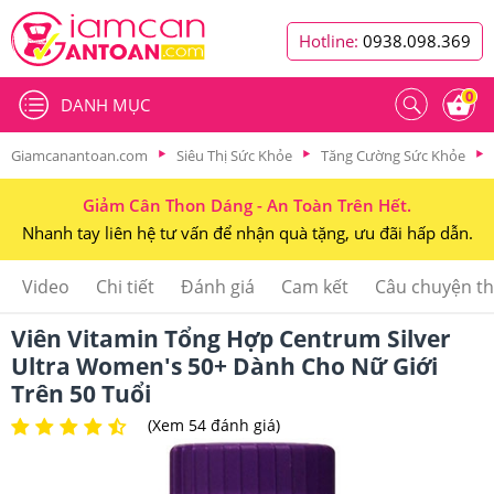
Hotline:
0938.098.369
0
DANH MỤC
Giamcanantoan.com
Siêu Thị Sức Khỏe
Tăng Cường Sức Khỏe
Giảm Cân Thon Dáng - An Toàn Trên Hết.
Nhanh tay liên hệ tư vấn để nhận quà tặng, ưu đãi hấp dẫn.
Video
Chi tiết
Đánh giá
Cam kết
Câu chuyện t
Viên Vitamin Tổng Hợp Centrum Silver
Ultra Women's 50+ Dành Cho Nữ Giới
Trên 50 Tuổi
(Xem 54 đánh giá)