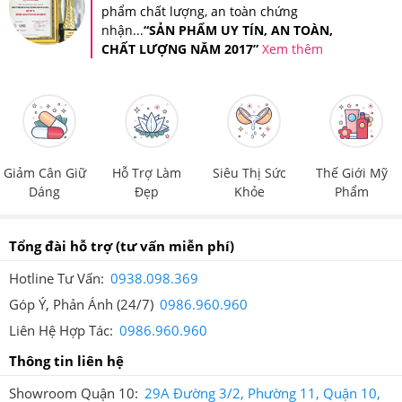
phẩm chất lượng, an toàn chứng
Việt Nam.
nhận...
“SẢN PHẨM UY TÍN, AN TOÀN,
Trên mỗi sản phẩm tại Hệ thống Giảm Cân An Toàn đều
CHẤT LƯỢNG NĂM 2017”
Xem thêm
được dán tem chống hàng giả điện tử SMS để đảm bảo
quyền lợi của khách hàng.
Giảm Cân Giữ
Hỗ Trợ Làm
Siêu Thị Sức
Thế Giới Mỹ
Dáng
Đẹp
Khỏe
Phẩm
Tổng đài hỗ trợ
(tư vấn miễn phí)
Tem chống giả điện tử SMS trên mỗi sản phẩm
Hotline Tư Vấn:
0938.098.369
Góp Ý, Phản Ánh (24/7)
0986.960.960
Khi cào lớp tem này ra thì bạn sẽ nhận được mã số của
Liên Hệ Hợp Tác:
0986.960.960
sản phẩm mình đã mua, sau đó, bạn soạn tin nhắn theo
Thông tin liên hệ
cú pháp hướng dẫn trên tem và gửi đến 7039 để được
Showroom Quận 10:
29A Đường 3/2, Phường 11, Quận 10,
xác thực.