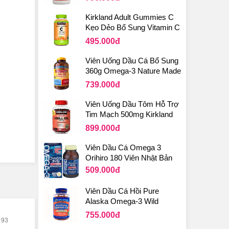
Kirkland Adult Gummies C
Kẹo Dẻo Bổ Sung Vitamin C
Chai 180 Viên Của Mỹ
495.000
đ
Viên Uống Dầu Cá Bổ Sung
360g Omega-3 Nature Made
Fish Oil 1200mg
739.000
đ
Viên Uống Dầu Tôm Hỗ Trợ
Tim Mạch 500mg Kirkland
Signature Krill Oil Của Mỹ
899.000
đ
Viên Dầu Cá Omega 3
Orihiro 180 Viên Nhật Bản
509.000
đ
Viên Dầu Cá Hồi Pure
Alaska Omega-3 Wild
Salmon Oil 1000mg Của Mỹ
755.000
đ
93