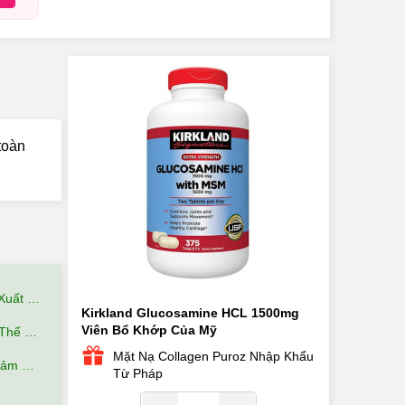
toàn
hế Nào?
Kirkland Glucosamine HCL 1500mg
Viên Bổ Khớp Của Mỹ
 Quả?
Mặt Nạ Collagen Puroz Nhập Khẩu
i gì?
Từ Pháp