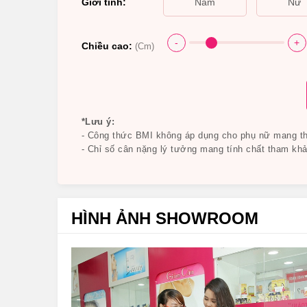
Giới tính:
Nam
Nữ
Thành phần chủ yếu của Kirkland Glucosam
-
Kirkland Glucosamine HCL 1500mg
chỉ đạt ho
-
+
Chiều cao:
(Cm)
-1500mg Glucosamine HCL: làm tăng thành phần c
không có tác dụng tương tự trên phần sụn khớp 
-1500mg MSM (Methylsulfonylmethane): đây là k
*Lưu ý:
kết tinh tự nhiên, ổn định, không mùi, tác dụng lớn
- Công thức BMI không áp dụng cho phụ nữ mang tha
- Chỉ số cân nặng lý tưởng mang tính chất tham khả
HÌNH ẢNH SHOWROOM