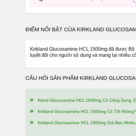
ĐIỂM NỔI BẬT CỦA KIRKLAND GLUCOSAM
Kirkland Glucosamine HCL 1500mg đã được Bộ Y
tuyệt đối cho người sử dụng và mang lại nhiều cô
CÂU HỎI SẢN PHẨM KIRKLAND GLUCOSA
Kland Glucosamine HCL 1500mg Có Công Dụng, Điểm Nổi Bậ
Kirkland Glucosamine HCL 1500mg Có Tốt Không? Ai Đã Sử 
Kirkland Glucosamine HCL 1500mg Giá Bao Nhiêu, Nên Mua Ở Đâu Đ