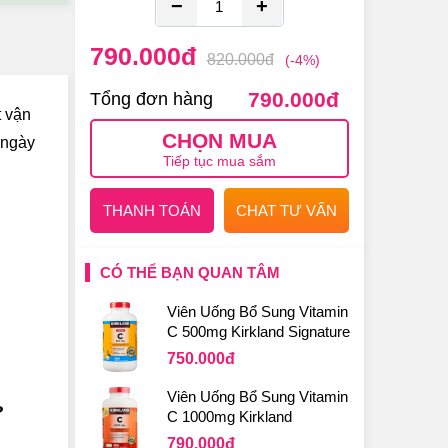
−
+
790.000
đ
820.000
đ
(-4%)
790.000
đ
Tổng đơn hàng
t vận
CHỌN MUA
 ngày
Tiếp tục mua sắm
THANH TOÁN
CHAT TƯ VẤN
CÓ THỂ BẠN QUAN TÂM
Viên Uống Bổ Sung Vitamin
C 500mg Kirkland Signature
Của Mỹ
750.000
đ
Viên Uống Bổ Sung Vitamin
?
C 1000mg Kirkland
Signature Của Mỹ
790.000
đ