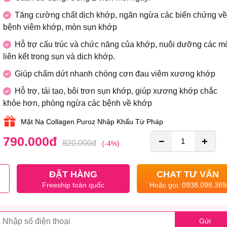
Tăng cường chất dịch khớp, ngăn ngừa các biến chứng về
bệnh viêm khớp, mòn sụn khớp
Hỗ trợ cấu trúc và chức năng của khớp, nuôi dưỡng các m
liên kết trong sụn và dịch khớp.
Giúp chấm dứt nhanh chóng cơn đau viêm xương khớp
Hỗ trợ, tái tạo, bôi trơn sụn khớp, giúp xương khớp chắc
khỏe hơn, phòng ngừa các bệnh về khớp
Mặt Nạ Collagen Puroz Nhập Khẩu Từ Pháp
790.000
đ
−
+
820.000
đ
(-4%)
ĐẶT HÀNG
CHAT TƯ VẤN
Freeship toàn quốc
Hoặc gọi: 0938.098.369
Gửi