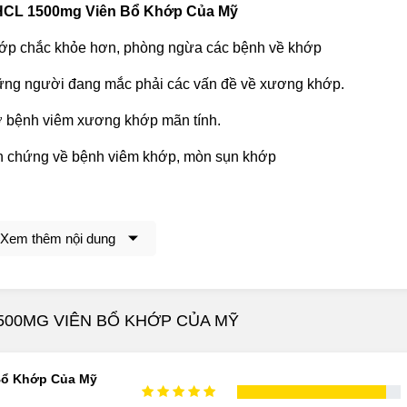
HCL 1500mg Viên Bổ Khớp Của Mỹ
 khớp chắc khỏe hơn, phòng ngừa các bệnh về khớp
ững người đang mắc phải các vấn đề về xương khớp.
ở bệnh viêm xương khớp mãn tính.
ến chứng về bệnh viêm khớp, mòn sụn khớp
ng các mô liên kết trong sụn và dịch khớp.
ng khớp
Xem thêm nội dung
riệu chứng đau và làm chậm tiến trình của viêm khớp mạn tính.
500MG VIÊN BỔ KHỚP CỦA MỸ
Bổ Khớp Của Mỹ