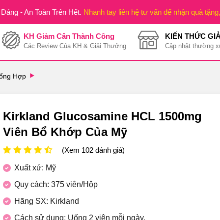
Dáng - An Toàn Trên Hết.
Nhanh tay liên hệ tư vấn để nhận quà tặng
KH Giảm Cân Thành Công
KIẾN THỨC GI
Các Review Của KH & Giải Thưởng
Cập nhật thường x
Tổng Hợp
Kirkland Glucosamine HCL 1500mg
Viên Bổ Khớp Của Mỹ
(Xem 102 đánh giá)
Xuất xứ: Mỹ
Quy cách: 375 viên/Hộp
Hãng SX: Kirkland
Cách sử dụng: Uống 2 viên mỗi ngày.