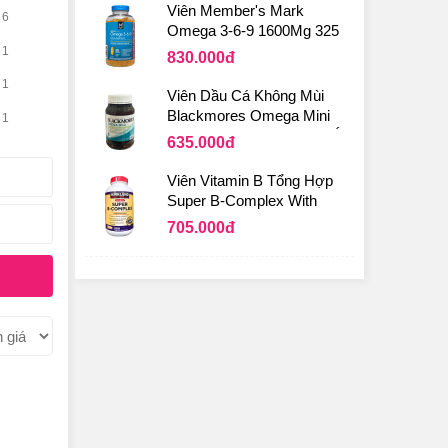
Viên Member's Mark
6
Omega 3-6-9 1600Mg 325
Viên
1
830.000
đ
1
Viên Dầu Cá Không Mùi
Blackmores Omega Mini
1
Double Concentrate Của Úc
635.000
đ
Viên Vitamin B Tổng Hợp
Super B-Complex With
Electrolytes Kirkland 500
705.000
đ
Viên Của Mỹ
n toàn
hính vì