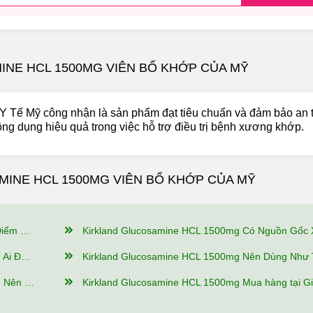
INE HCL 1500MG VIÊN BỔ KHỚP CỦA MỸ
 Tế Mỹ công nhận là sản phẩm đạt tiêu chuẩn và đảm bảo an 
ng dụng hiệu quả trong việc hỗ trợ điều trị bệnh xương khớp.
MINE HCL 1500MG VIÊN BỔ KHỚP CỦA MỸ
t Gì?
Kirkland Glucosamine HCL 1500mg Có Nguồn Gốc Xuất Xứ Từ Đâu, Thành Phần Như T
Dụng?
Kirkland Glucosamine HCL 1500mg Nên Dùng Như Thế Nào Để Hiệu
ảm Bảo?
Kirkland Glucosamine HCL 1500mg Mua hàng tại Giảm Cân An Toàn có ưu đã