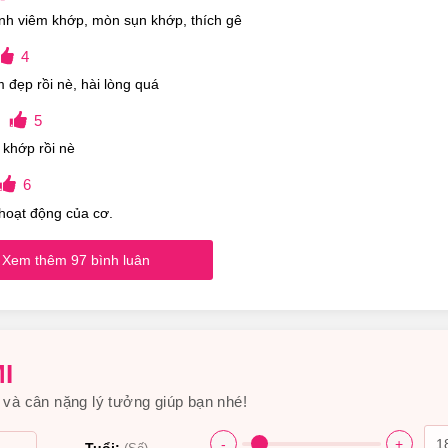
nh viêm khớp, mòn sụn khớp, thích gê
4
 đẹp rồi nè, hài lòng quá
5
 khớp rồi nè
6
 hoạt động của cơ.
u chứng sưng, viêm, khó cử động ở bệnh viêm xương khớp
Xem thêm 97 bình luân
ên Bổ Khớp Của Mỹ Có Nguồn Gốc Xuất Xứ Từ Đâu,
I
và cân nặng lý tưởng giúp bạn nhé!
-
+