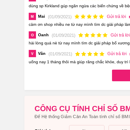
dùng sp Kirkland gúp ngăn ngừa các biến chứng về bệ
Mai
Gửi trả lời
(01/09/2021)
M
cảm ơn shop nhiều ne từ nay mình tìm dc giải pháp làm
Oanh
Gửi trả lời
(01/09/2021)
O
hài lòng quá nè từ nay mình tìm dc giải pháp bổ xương
Vân
Gửi trả lời
(01/09/2021)
V
uống nay 1 tháng thôi mà giúp răng chắc khỏe, duy trì
Glucosamine HCL làm giảm các triệ
2.Kirkland Glucosamine HCL 1500mg Vi
Phần Như Thế Nào?
Xuất xứ: Mỹ
CÔNG CỤ TÍNH CHỈ SỐ BM
Quy cách: 375 viên/Hộp
Để Hệ thống Giảm Cân An Toàn tính chỉ số BMI 
Hãng SX: Kirkland