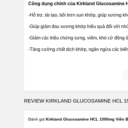
Công dụng chính của
Kirkland Glucosamine 
-Hỗ trợ, tái tạo, bôi trơn sụn khớp, giúp xương
-Giúp giảm đau xương khớp hiệu quả đối với nh
-Giảm các triệu chứng sưng, viêm, khó cử động 
-Tăng cường chất dịch khớp, ngăn ngừa các bi
-Hỗ trợ cấu trúc và chức năng của khớp, nuôi dưỡ
-Giúp chấm dứt nhanh chóng cơn đau viêm xươ
-Hỗ trợ tái tạo các sụn bị tổn thương, giảm các t
REVIEW KIRKLAND GLUCOSAMINE HCL 1
Đánh giá
Kirkland Glucosamine HCL 1500mg Viên 