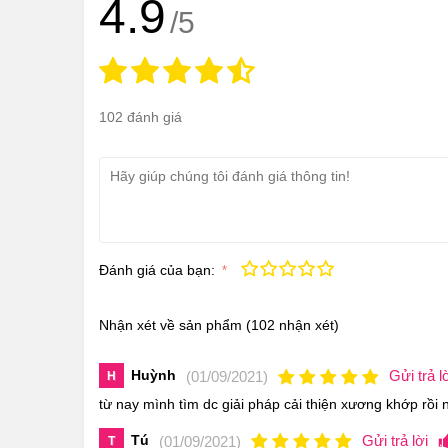
4.9
/5
102 đánh giá
Đánh giá của bạn:
Kém
Fair
Trung bình
Rất tốt
Tuyệt vời!
Nhận xét về sản phẩm
(102 nhận xét)
Điểm nổi bật của Kirkland Glucosamine HCL
Huỳnh
Gửi trả l
Kirkland Glucosamine HCL 1500mg
(01/09/2021)
đã được Bộ
H
từ nay mình tìm dc giải pháp cải thiện xương khớp rồi n
tuyệt đối cho người sử dụng và mang lại nhiều cô
thế, sản phẩm này hiện đang được ưa chuộng tại 
Tú
Gửi trả lời
(01/09/2021)
T