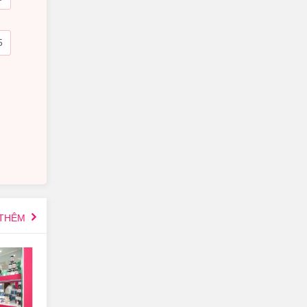
.
a mà
 bột
 THÊM