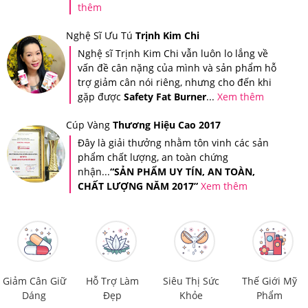
thêm
Khi cào lớp tem này ra thì bạn sẽ nhận được mã số của
Nghệ Sĩ Ưu Tú
Trịnh Kim Chi
sản phẩm mình đã mua, sau đó, bạn soạn tin nhắn theo
Nghệ sĩ Trịnh Kim Chi vẫn luôn lo lắng về
vấn đề cân nặng của mình và sản phẩm hỗ
cú pháp hướng dẫn trên tem và gửi đến 7039 để được
trợ giảm cân nói riêng, nhưng cho đến khi
xác thực.
gặp được
Safety Fat Burner
...
Xem thêm
Sau khi bạn đã soạn tin nhắn mã số gửi đi thì tổng đài sẽ
Cúp Vàng
Thương Hiệu Cao 2017
gửi trả về cho bạn tin nhắn xác thực sản phẩm bạn vừa
Đây là giải thưởng nhằm tôn vinh các sản
mua tại Hệ thống Giảm Cân An Toàn.
phẩm chất lượng, an toàn chứng
nhận...
“SẢN PHẨM UY TÍN, AN TOÀN,
CHẤT LƯỢNG NĂM 2017”
Xem thêm
Giảm Cân Giữ
Hỗ Trợ Làm
Siêu Thị Sức
Thế Giới Mỹ
Dáng
Đẹp
Khỏe
Phẩm