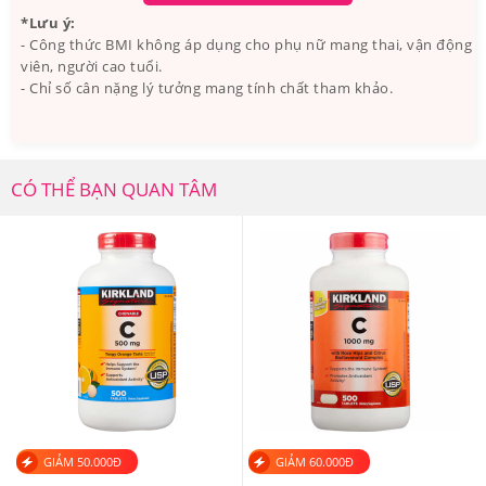
*Lưu ý:
Thành phần chính:
Calcium Carbonate, Cellulose Gel,
- Công thức BMI không áp dụng cho phụ nữ mang thai, vận động
viên, người cao tuổi.
Maltodextrin, Croscarmellose Sodium, Stearic Acid,
- Chỉ số cân nặng lý tưởng mang tính chất tham khảo.
Magnesium Stearate, Tinh bột bắp, Vitamin D3.
CÓ THỂ BẠN QUAN TÂM
GIẢM
50.000
Đ
GIẢM
60.000
Đ