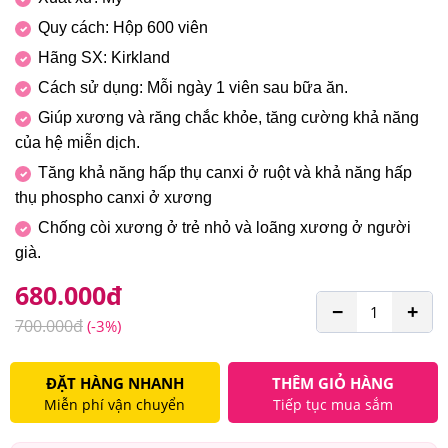
Quy cách: Hộp 600 viên
Hãng SX: Kirkland
Cách sử dụng: Mỗi ngày 1 viên sau bữa ăn.
Giúp xương và răng chắc khỏe, tăng cường khả năng
của hệ miễn dịch.
Tăng khả năng hấp thụ canxi ở ruột và khả năng hấp
thụ phospho canxi ở xương
Chống còi xương ở trẻ nhỏ và loãng xương ở người
già.
680.000
đ
−
+
700.000
đ
(-3%)
ĐẶT HÀNG NHANH
THÊM GIỎ HÀNG
Miễn phí vận chuyển
Tiếp tục mua sắm