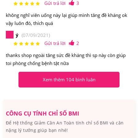
Gửi trả lời
3
chắc khỏe của xương, răng, cơ,.. đồng thời ngăn ngừa
bệnh về xương, tăng miễn dịch, giảm nguy cơ mắc các
không nghĩ viên uống này lại giúp mình tăng đề kháng ok
bệnh đau lưng, trầm cảm, ung thư vú, đại tràng, tim
vậy luôn đó, thích quá
mạch....
ý
(07/09/2021)
Gửi trả lời
2
thanks shop ngoài tăng sức đề kháng thì sp này còn giúp
toi phòng chống bệnh tật nữa
Xem thêm 104 bình luân
CÔNG CỤ TÍNH CHỈ SỐ BMI
Để Hệ thống Giảm Cân An Toàn tính chỉ số BMI và cân
nặng lý tưởng giúp bạn nhé!