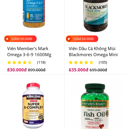
GIẢM
69.000
Đ
GIẢM
64.000
Đ
Viên Member's Mark
Viên Dầu Cá Không Mùi
Omega 3-6-9 1600Mg
Blackmores Omega Mini
325 Viên
Double Concentrate Của
(118)
(105)
Úc
830.000
đ
635.000
đ
899.000
đ
699.000
đ
Vitamin D3 2000 IU Kirkland nâng cao sức đề kháng cho
cơ thể người dùng
4.Viên Uống Kirkland Signature Vitamin D3