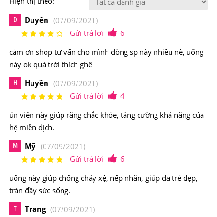
Hiện thị theo:
của hệ miễn dịch.
Duyên
D
(07/09/2021)
-Tăng khả năng hấp thụ canxi ở ruột và khả năng hấp thụ
Gửi trả lời
6
phospho canxi ở xương
cảm ơn shop tư vấn cho mình dòng sp này nhiều nè, uống
này ok quá trời thích ghê
-Chống còi xương ở trẻ nhỏ và loãng xương ở người già.
Huyền
H
(07/09/2021)
-Phòng ngừa bệnh ung thư hữu hiệu là giảm 25% nguy
Gửi trả lời
4
cơ ung thư vú và hơn 30% nguy cơ ung thư ruột.
ún viên này giúp răng chắc khỏe, tăng cường khả năng của
-Làm giảm tình trạng viêm khớp xương mạn tính.
hệ miễn dịch.
Điểm nổi bật của Viên Uống Kirkland Signature
Mỹ
M
(07/09/2021)
Vitamin D3 2000 IU Cao Cấp Của Mỹ
Gửi trả lời
6
uống này giúp chống chảy xệ, nếp nhăn, giúp da trẻ đẹp,
Kirkland Signature
Vitamin D3 2000 IU
bổ sung hàm
tràn đầy sức sống.
lượng vitamin D3 thiết yếu mỗi ngày, giúp tăng cường
hấp thu canxi và phốt pho trong cơ thể, tăng cường sự
Trang
T
(07/09/2021)