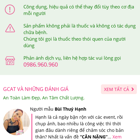
Công dụng, hiệu quả có thể thay đổi tùy theo cơ địa
đẹp, chăm sóc sức khỏe lý tưởng của tất cả mọi người.
mỗi người
Bạn cũng có thể dễ dàng kiểm tra thông tin sản phẩm
Sản phẩm không phải là thuốc và không có tác dụng
bằng ứng dụng iCheck - Ứng dụng tra cứu nguồn gốc
chữa bệnh.
Chúng tôi gọi là thuốc theo thói quen của người
sản phẩm được sử dụng rộng rãi bởi người tiêu dùng
dùng
Việt Nam.
Phản ánh dịch vụ, liên hệ hợp tác vui lòng gọi
Trên mỗi sản phẩm tại Hệ thống Giảm Cân An Toàn đều
0986.960.960
được dán tem chống hàng giả điện tử SMS để đảm bảo
quyền lợi của khách hàng.
GCAT VÀ NHỮNG ĐÁNH GIÁ
XEM TẤT CẢ
An Toàn Làm Đẹp, An Tâm Chất Lượng.
Người mẫu
Bùi Thuý Hạnh
Hạnh là cả ngày bận rộn với các event, rồi
chụp ảnh, bao nhiều là công việc thì thời
gian đâu dành riêng để chăm sóc cho bản
thân? Nhất là vấn đề
“CÂN NẶNG”
...
Xem
Tem chống giả điện tử SMS trên mỗi sản phẩm