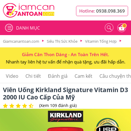
Hotline:
0938.098.369
0
DANH MỤC
Giamcanantoan.com
Siêu Thị Sức Khỏe
Vitamin Tổng Hợp
Giảm Cân Thon Dáng - An Toàn Trên Hết.
Nhanh tay liên hệ tư vấn để nhận quà tặng, ưu đãi hấp dẫn.
Video
Chi tiết
Đánh giá
Cam kết
Câu chuyện t
Viên Uống Kirkland Signature Vitamin D3
2000 IU Cao Cấp Của Mỹ
(Xem 109 đánh giá)