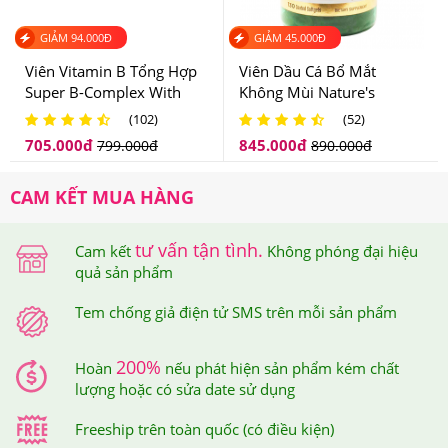
2000 IU Cao Cấp Của Mỹ Nên Dùng Như Thế
Nào Để Hiệu Quả?
GIẢM
94.000
Đ
GIẢM
45.000
Đ
Viên Vitamin B Tổng Hợp
Viên Dầu Cá Bổ Mắt
Cách sử dụng:
Mỗi ngày 1 viên sau bữa ăn.
Super B-Complex With
Không Mùi Nature's
Electrolytes Kirkland 500
Bounty Fish Oil 1400mg
5.Viên Uống Kirkland Signature Vitamin D3
(102)
(52)
Viên Của Mỹ
130 Viên Của Mỹ
705.000
đ
845.000
đ
799.000
đ
890.000
đ
2000 IU Cao Cấp Của Mỹ Giá Bao Nhiêu, Nên
Mua Ở Đâu Đảm Bảo?
CAM KẾT MUA HÀNG
Tại hệ thống Giảm Cân An Toàn, Viên Uống Kirkland
tư vấn tận tình.
Cam kết
Không phóng đại hiệu
Signature Vitamin D3 2000
IU Cao Cấp Của Mỹ
quả sản phẩm
có giá
680,000
VNĐ.
Tem chống giả điện tử SMS trên mỗi sản phẩm
Giảm Cân An Toàn là nơi cung cấp các dòng sản phẩm
200%
Hoàn
nếu phát hiện sản phẩm kém chất
hỗ trợ chức năng giảm cân, chăm sóc sức khỏe cao
lượng hoặc có sửa date sử dụng
cấp, chính hãng, có nguồn gốc rõ ràng. Do vậy, đây
Freeship trên toàn quốc (có điều kiện)
được xem là địa chỉ đáng tin cậy và là nơi mua sắm, làm