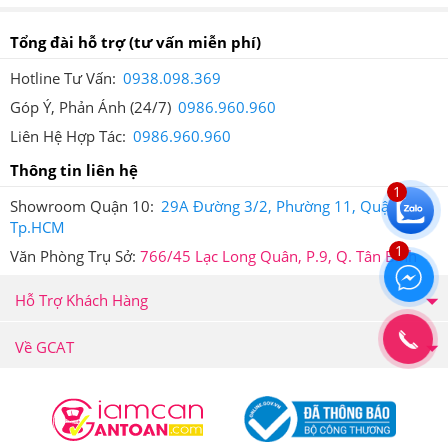
Tổng đài hỗ trợ
(tư vấn miễn phí)
Hotline Tư Vấn:
0938.098.369
Góp Ý, Phản Ánh (24/7)
0986.960.960
Liên Hệ Hợp Tác:
0986.960.960
Thông tin liên hệ
1
Showroom Quận 10:
29A Đường 3/2, Phường 11, Quận 10,
Tp.HCM
1
Văn Phòng Trụ Sở:
766/45 Lạc Long Quân, P.9, Q. Tân Bình
Hỗ Trợ Khách Hàng
Về GCAT
Tin nhắn xác thực sản phẩm khi bạn mua hàng tại Hệ thống
Giảm Cân An Toàn
Ngoài ra, Hệ thống Giảm Cân An Toàn còn áp dụng tem