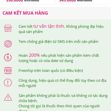
550.000
đ
545.000
đ
Đâu Đảm Bảo?
599.000
đ
600.000
đ
CAM KẾT MUA HÀNG
Tại hệ thống Giảm Cân An Toàn,
Kirkland Signature
Vitamin E 400 IU
Viên Uống Đẹp Da Từ Mỹ có giá
tư vấn tận tình.
Cam kết
Không phóng đại hiệu
520,000
VNĐ.
quả sản phẩm
Giảm Cân An Toàn là nơi cung cấp các dòng sản phẩm
Tem chống giả điện tử SMS trên mỗi sản phẩm
hỗ trợ chức năng giảm cân, chăm sóc sức khỏe cao
200%
cấp, chính hãng, có nguồn gốc rõ ràng. Do vậy, đây
Hoàn
nếu phát hiện sản phẩm kém chất
lượng hoặc có sửa date sử dụng
được xem là địa chỉ đáng tin cậy và là nơi mua sắm, làm
đẹp, chăm sóc sức khỏe lý tưởng của tất cả mọi người.
Freeship trên toàn quốc (có điều kiện)
Công dụng, hiệu quả có thể thay đổi tùy theo cơ địa
Bạn cũng có thể dễ dàng kiểm tra thông tin sản phẩm
mỗi người
bằng ứng dụng iCheck - Ứng dụng tra cứu nguồn gốc
Sản phẩm không phải là thuốc và không có tác dụng
sản phẩm được sử dụng rộng rãi bởi người tiêu dùng
chữa bệnh.
Việt Nam.
Chúng tôi gọi là thuốc theo thói quen của người