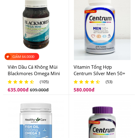
-Mong muốn có một làn da trẻ đẹp, không còn những vết
thâm, tàn nhan… giảm tình trạng mụn
GIẢM
64.000
Đ
Viên Dầu Cá Không Mùi
Vitamin Tổng Hợp
Blackmores Omega Mini
Centrum Silver Men 50+
Double Concentrate Của
Dành Cho Nam Giới Trên
(105)
(53)
Úc
50 Tuổi
635.000
đ
580.000
đ
699.000
đ