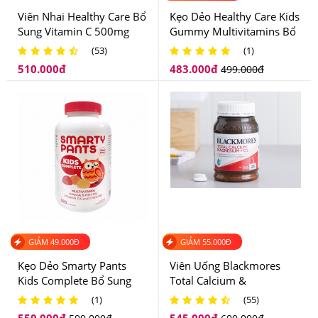
Viên Nhai Healthy Care Bổ
Kẹo Dẻo Healthy Care Kids
Sung Vitamin C 500mg
Gummy Multivitamins Bổ
Chewable Tablet 300 Viên
Sung Vitamin Cho Bé
(53)
(1)
Của Úc
510.000
đ
483.000
đ
499.000
đ
Kirkland Signature Vitamin E 400 IU đang được nhiều chị
GIẢM
49.000
Đ
GIẢM
55.000
Đ
em rất tin dùng
Kẹo Dẻo Smarty Pants
Viên Uống Blackmores
5.Kirkland Signature Vitamin E 400 IU Viên
Kids Complete Bổ Sung
Total Calcium &
Vitamin Cho Bé
Magnesium + D3 Hỗ Trợ
Uống Đẹp Da Từ Mỹ Giá Bao Nhiêu, Nên Mua Ở
(1)
(55)
Xương Khớp Úc