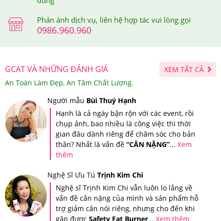
dùng
Trên mỗi sản phẩm tại Hệ thống Giảm Cân An Toàn đều
được dán tem chống hàng giả điện tử SMS để đảm bảo
Phản ánh dịch vụ, liên hệ hợp tác vui lòng gọi
0986.960.960
quyền lợi của khách hàng.
GCAT VÀ NHỮNG ĐÁNH GIÁ
XEM TẤT CẢ
An Toàn Làm Đẹp, An Tâm Chất Lượng.
Người mẫu
Bùi Thuý Hạnh
Hạnh là cả ngày bận rộn với các event, rồi
chụp ảnh, bao nhiều là công việc thì thời
Tem chống giả điện tử SMS trên mỗi sản phẩm
gian đâu dành riêng để chăm sóc cho bản
thân? Nhất là vấn đề
“CÂN NẶNG”
...
Xem
Khi cào lớp tem này ra thì bạn sẽ nhận được mã số của
thêm
sản phẩm mình đã mua, sau đó, bạn soạn tin nhắn theo
Nghệ Sĩ Ưu Tú
Trịnh Kim Chi
cú pháp hướng dẫn trên tem và gửi đến 7039 để được
Nghệ sĩ Trịnh Kim Chi vẫn luôn lo lắng về
xác thực.
vấn đề cân nặng của mình và sản phẩm hỗ
trợ giảm cân nói riêng, nhưng cho đến khi
Sau khi bạn đã soạn tin nhắn mã số gửi đi thì tổng đài sẽ
gặp được
Safety Fat Burner
...
Xem thêm