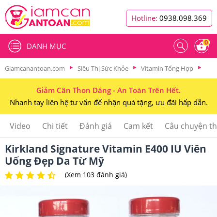
Hotline:
0938.098.369
0
DANH MỤC
Giamcanantoan.com
Siêu Thị Sức Khỏe
Vitamin Tổng Hợp
Giảm Cân Thon Dáng - An Toàn Trên Hết.
Nhanh tay liên hệ tư vấn để nhận quà tặng, ưu đãi hấp dẫn.
Video
Chi tiết
Đánh giá
Cam kết
Câu chuyện t
Kirkland Signature Vitamin E400 IU Viên
Uống Đẹp Da Từ Mỹ
(Xem 103 đánh giá)