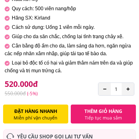
Quy cách: 500 viên nang/hộp
Hãng SX: Kirland
Cách sử dụng: Uống 1 viên mỗi ngày.
Giúp cho da săn chắc, chống lại tình trạng chảy xệ.
Cân bằng độ ẩm cho da, làm sáng da hơn, ngăn ngừa
các nếp nhăn xâm nhập, giúp tái tạo tế bào da.
Loại bỏ độc tố có hại và giảm thâm nám trên da và giúp
chống và trị mụn trứng cá.
520.000
đ
−
+
550.000
đ
(-5%)
ĐẶT HÀNG NHANH
THÊM GIỎ HÀNG
Miễn phí vận chuyển
Tiếp tục mua sắm
YÊU CẦU SHOP GỌI LẠI TƯ VẤN