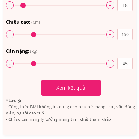
-
+
Chiều cao:
(Cm)
-
+
Cân nặng:
(Kg)
-
+
Xem kết quả
*Lưu ý:
- Công thức BMI không áp dụng cho phụ nữ mang thai, vận động
Kirkland Signature Vitamin E 400 IU chứa hàm lượng
viên, người cao tuổi.
vitamin cao có tác dụng ưu việt
- Chỉ số cân nặng lý tưởng mang tính chất tham khảo.
3.Kirkland Signature Vitamin E 400 IU Viên