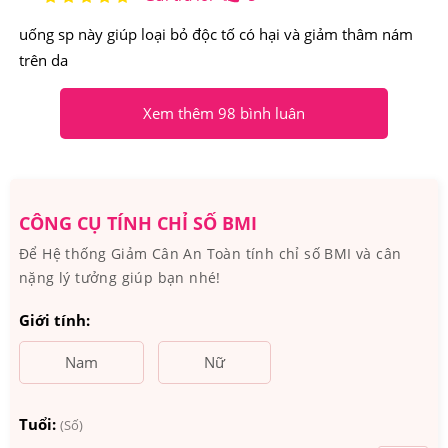
Xuất xứ: Mỹ
uống sp này giúp loại bỏ độc tố có hại và giảm thâm nám
Quy cách: 500 viên nang/hộp
trên da
Hãng SX: Kirland
Xem thêm 98 bình luân
Thành phần chủ yếu của Kirkland Signature Vitamin
E 400 IU
-
Kirkland Signature Vitamin E 400 IU
chứa thành phần
CÔNG CỤ TÍNH CHỈ SỐ BMI
chính: Vitamin E 400 IU, ngoài ra còn chứa: dl-Alpha
Để Hệ thống Giảm Cân An Toàn tính chỉ số BMI và cân
Tocopheryl Acetate, Gelatin, Glycerin, dầu đậu nành.
nặng lý tưởng giúp bạn nhé!
-Sản phẩm này không chứa chất tạo màu, tạo mùi hay
Giới tính:
chất bảo quản.
Nam
Nữ
Tuổi:
(Số)