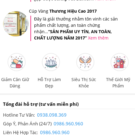
gửi trả về cho bạn tin nhắn xác thực sản phẩm bạn vừa
Cúp Vàng
Thương Hiệu Cao 2017
mua tại Hệ thống Giảm Cân An Toàn.
Đây là giải thưởng nhằm tôn vinh các sản
phẩm chất lượng, an toàn chứng
nhận...
“SẢN PHẨM UY TÍN, AN TOÀN,
CHẤT LƯỢNG NĂM 2017”
Xem thêm
Giảm Cân Giữ
Hỗ Trợ Làm
Siêu Thị Sức
Thế Giới Mỹ
Dáng
Đẹp
Khỏe
Phẩm
Tổng đài hỗ trợ
(tư vấn miễn phí)
Hotline Tư Vấn:
0938.098.369
Góp Ý, Phản Ánh (24/7)
0986.960.960
Liên Hệ Hợp Tác:
0986.960.960