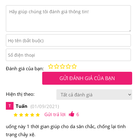
và thoái hóa hoàng điểm ở tuổi già…
-Làm đẹp da, chống lão hóa, vitamin E còn hạn chế các
biến chúng có hại với sức khỏe như: đục thủy tinh thể,
giảm thị lực,...
Kém
Fair
Trung bình
Rất tốt
Tuyệt vời!
Đánh giá của bạn:
GỬI ĐÁNH GIÁ CỦA BẠN
Hiện thị theo:
Tuấn
T
(01/09/2021)
Gửi trả lời
6
uống này 1 thời gian giúp cho da săn chắc, chống lại tình
Kirkland Vitamin E 400 IU cải thiện và duy trì vẻ đẹp và
trạng chảy xệ.