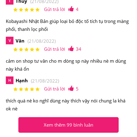
Thủy
T
(21/08/2022)
2.Viên Uống Bổ Phổi Kobayashi Nhật Bản Hộp
Gửi trả lời
4
80 Viên Có Nguồn Gốc Xuất Xứ Từ Đâu, Thành
Kobayashi Nhật Bản giúp loại bỏ độc tố tích tụ trong màng
Phần Như Thế Nào?
phổi, thanh lọc phổi
Xuất xứ: Nhật Bản
Vân
V
(21/08/2022)
Quy cách: Hộp 80 viên
Gửi trả lời
34
Hãng SX: Kobayashi
cảm on shop tư vân cho m dòng sp này nhiều nè m dùng
này khá ổn
Thành phần chủ yếu của
Viên Uống Bổ Phổi
Kobayashi Nhật Bản Hộp 80 Viên
Hạnh
H
(21/08/2022)
Gửi trả lời
5
Thành phần gồm: Rễ Scutellaria 1,0g; Hoa chuông 1,0g;
thích quá nè ko nghĩ dùng này thích vậy nói chung la khá
Mulberry Bark 1,0g; hạt mơ 1,0g; Gardenia Fruit 1,0g;
ok nè
Asparagus cochinchinensis 1,0g; Fritillaria củ 1,0g; vỏ
cam khô 1,0g; Jujube 1,0g; Sclerotium 1,5g, Ligusticum
Xem thêm 99 bình luân
acutilobum 1,5g; Ophiopogon Tuber 1,5g; Schisandra