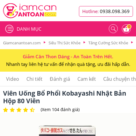
Hotline:
0938.098.369
0
DANH MỤC
Giamcanantoan.com
Siêu Thị Sức Khỏe
Tăng Cường Sức Khỏe
Giảm Cân Thon Dáng - An Toàn Trên Hết.
Nhanh tay liên hệ tư vấn để nhận quà tặng, ưu đãi hấp dẫn.
Video
Chi tiết
Đánh giá
Cam kết
Câu chuyện t
Viên Uống Bổ Phổi Kobayashi Nhật Bản
Hộp 80 Viên
(Xem 104 đánh giá)