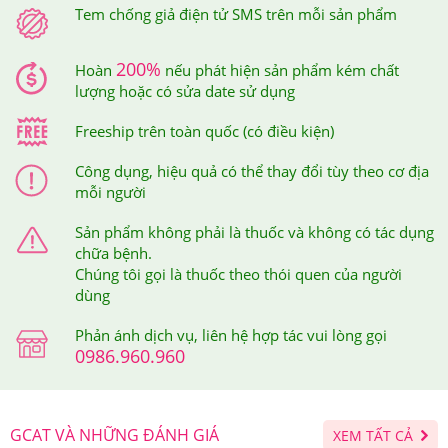
xác thực.
Tem chống giả điện tử SMS trên mỗi sản phẩm
Sau khi bạn đã soạn tin nhắn mã số gửi đi thì tổng đài sẽ
200%
Hoàn
nếu phát hiện sản phẩm kém chất
gửi trả về cho bạn tin nhắn xác thực sản phẩm bạn vừa
lượng hoặc có sửa date sử dụng
mua tại Hệ thống Giảm Cân An Toàn.
Freeship trên toàn quốc (có điều kiện)
Công dụng, hiệu quả có thể thay đổi tùy theo cơ địa
mỗi người
Sản phẩm không phải là thuốc và không có tác dụng
chữa bệnh.
Chúng tôi gọi là thuốc theo thói quen của người
dùng
Phản ánh dịch vụ, liên hệ hợp tác vui lòng gọi
0986.960.960
GCAT VÀ NHỮNG ĐÁNH GIÁ
XEM TẤT CẢ