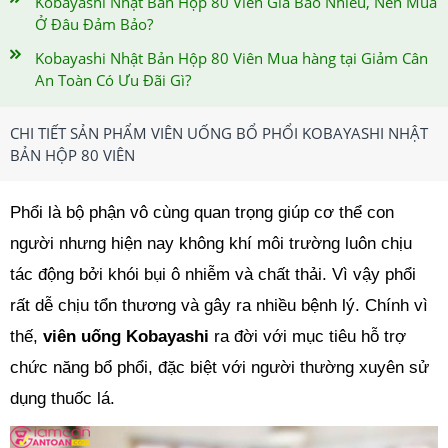
Kobayashi Nhật Bản Hộp 80 Viên Giá Bao Nhiêu, Nên Mua
Ở Đâu Đảm Bảo?
Kobayashi Nhật Bản Hộp 80 Viên Mua hàng tại Giảm Cân
An Toàn Có Ưu Đãi Gì?
CHI TIẾT SẢN PHẨM VIÊN UỐNG BỔ PHỔI KOBAYASHI NHẬT
BẢN HỘP 80 VIÊN
Phổi là bộ phận vô cùng quan trọng giúp cơ thể con
người nhưng hiện nay không khí môi trường luôn chịu
tác động bởi khói bụi ô nhiễm và chất thải. Vì vậy phổi
rất dễ chịu tổn thương và gây ra nhiều bệnh lý. Chính vì
thế,
viên uống Kobayashi
ra đời với mục tiêu hỗ trợ
chức năng bổ phổi, đặc biệt với người thường xuyên sử
dụng thuốc lá.