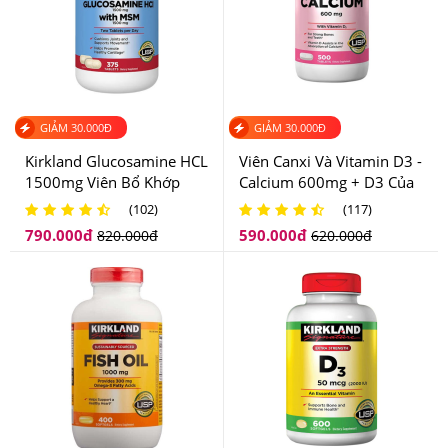
GIẢM
30.000
Đ
GIẢM
30.000
Đ
Kirkland Glucosamine HCL
Viên Canxi Và Vitamin D3 -
1500mg Viên Bổ Khớp
Calcium 600mg + D3 Của
Của Mỹ
Kirkland Mỹ
(102)
(117)
790.000
đ
590.000
đ
820.000
đ
620.000
đ
Kobayashi Nhật Bản cải thiện các bệnh đường hô hấp lâu
năm
4.Viên Uống Bổ Phổi Kobayashi Nhật Bản Hộp
80 Viên Nên Dùng Như Thế Nào Để Hiệu Quả?
Cách sử dụng:
Uống ngày 10 viên, chia làm 2 lần.