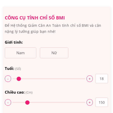
Fruit 0,25 g; gừng 0,25 g; Glycyrrhiza 0,5g.
CÔNG CỤ TÍNH CHỈ SỐ BMI
Để Hệ thống Giảm Cân An Toàn tính chỉ số BMI và cân
nặng lý tưởng giúp bạn nhé!
Giới tính:
Nam
Nữ
Tuổi:
(Số)
-
+
Kobayashi Nhật Bản chứa các thành phần thảo mộc tốt
Chiều cao:
(Cm)
cho sức khỏe
-
+
3.Viên Uống Bổ Phổi Kobayashi Nhật Bản Hộp
80 Viên Có Tốt Không? Ai Đã Sử Dụng?