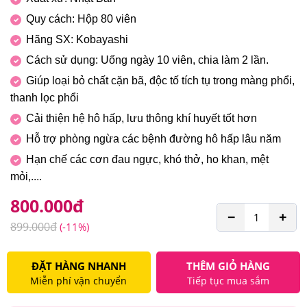
Quy cách: Hộp 80 viên
Hãng SX: Kobayashi
Cách sử dụng: Uống ngày 10 viên, chia làm 2 lần.
Giúp loại bỏ chất cặn bã, độc tố tích tụ trong màng phổi,
thanh lọc phổi
Cải thiện hệ hô hấp, lưu thông khí huyết tốt hơn
Hỗ trợ phòng ngừa các bệnh đường hô hấp lâu năm
Hạn chế các cơn đau ngực, khó thở, ho khan, mệt
mỏi,....
800.000
đ
−
+
899.000
đ
(-11%)
ĐẶT HÀNG NHANH
THÊM GIỎ HÀNG
Miễn phí vận chuyển
Tiếp tục mua sắm