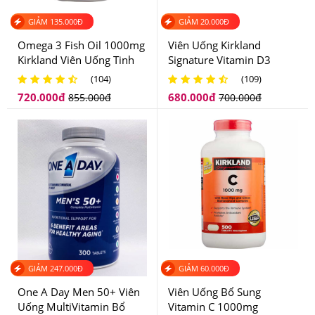
GIẢM
135.000
Đ
GIẢM
20.000
Đ
Omega 3 Fish Oil 1000mg
Viên Uống Kirkland
Kirkland Viên Uống Tinh
Signature Vitamin D3
Dầu Cá Của Mỹ
2000 IU Cao Cấp Của Mỹ
(104)
(109)
720.000
đ
680.000
đ
855.000
đ
700.000
đ
GIẢM
247.000
Đ
GIẢM
60.000
Đ
One A Day Men 50+ Viên
Viên Uống Bổ Sung
Kobayashi Nhật Bản rất tốt cho những người hút nhiều
Uống MultiVitamin Bổ
Vitamin C 1000mg