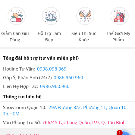
Tem chống giả của Giảm Cân An Toàn
Giảm Cân Giữ
Hỗ Trợ Làm
Siêu Thị Sức
Thế Giới Mỹ
Dáng
Đẹp
Khỏe
Phẩm
6.Viên Uống Bổ Phổi Kobayashi Nhật Bản Hộp
80 Viên Mua hàng tại Giảm Cân An Toàn Có Ưu
Tổng đài hỗ trợ
(tư vấn miễn phí)
Đãi Gì?
Hotline Tư Vấn:
0938.098.369
Viên Uống Bổ Phổi Kobayashi Nhật Bản Hộp 80 Viên
Góp Ý, Phản Ánh (24/7)
0986.960.960
đang được bán kèm với rất nhiều quà tặng. Hãy liên hệ
Liên Hệ Hợp Tác:
0986.960.960
ngay với Hệ Thống Giảm Cân An Toàn để cập nhật thông
Thông tin liên hệ
tin quà tặng mới.
Showroom Quận 10:
29A Đường 3/2, Phường 11, Quận 10,
Tp.HCM
Hiện Viên Uống Bổ Phổi Kobayashi Nhật Bản Hộp 80
Văn Phòng Trụ Sở:
766/45 Lạc Long Quân, P.9, Q. Tân Bình
Viên đang bán chạy tại hệ thống giamcanantoan.com.
1
Hãy liên hệ ngay với Hệ Thống Giảm Cân An Toàn để