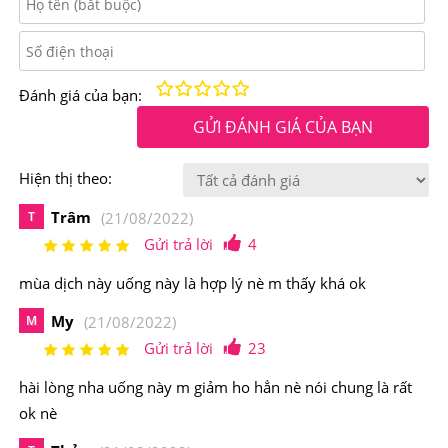
thành phần dược liệu thiên nhiên, với tác dụng chính là
bổ phế, trừ ho, trừ đàm, thanh lọc phổi, tăng khả năng
lưu thông khí, hỗ trợ hô hấp dễ dàng.
Kém
Fair
Trung bình
Rất tốt
Tuyệt vời!
Đánh giá của bạn:
GỬI ĐÁNH GIÁ CỦA BẠN
Hiện thị theo:
Trâm
T
(21/08/2022)
Gửi trả lời
4
mùa dịch này uống này là hợp lý nè m thấy khá ok
My
M
(21/08/2022)
Gửi trả lời
23
hài lòng nha uống này m giảm ho hẳn nè nói chung là rất
ok nè
Kobayashi Nhật Bản giảm nguy cơ ung thư phổi