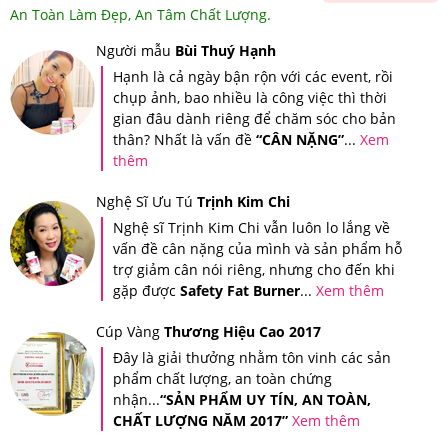
An Toàn Làm Đẹp, An Tâm Chất Lượng.
Người mẫu
Bùi Thuý Hạnh
Hạnh là cả ngày bận rộn với các event, rồi
chụp ảnh, bao nhiều là công việc thì thời
gian đâu dành riêng để chăm sóc cho bản
thân? Nhất là vấn đề
“CÂN NẶNG”
...
Xem
thêm
Nghệ Sĩ Ưu Tú
Trịnh Kim Chi
Nghệ sĩ Trịnh Kim Chi vẫn luôn lo lắng về
Tin nhắn xác thực sản phẩm khi bạn mua hàng tại Hệ thống
vấn đề cân nặng của mình và sản phẩm hỗ
Giảm Cân An Toàn
trợ giảm cân nói riêng, nhưng cho đến khi
gặp được
Safety Fat Burner
...
Xem thêm
Ngoài ra, Hệ thống Giảm Cân An Toàn còn áp dụng tem
chống giả riêng của Hệ thống trên tất cả sản phẩm để
Cúp Vàng
Thương Hiệu Cao 2017
quý khách hàng có thể đảm bảo quyền lợi của người tiêu
Đây là giải thưởng nhằm tôn vinh các sản
phẩm chất lượng, an toàn chứng
dùng.
nhận...
“SẢN PHẨM UY TÍN, AN TOÀN,
CHẤT LƯỢNG NĂM 2017”
Xem thêm