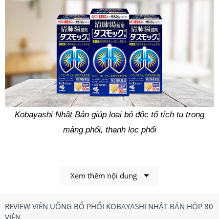
Kobayashi Nhật Bản giúp loại bỏ độc tố tích tụ trong
màng phổi, thanh lọc phổi
1.Viên Uống Bổ Phổi Kobayashi Nhật Bản Hộp
80 Viên Có Công Dụng, Điểm Nổi Bật Gì?
Xem thêm nội dung
Công dụng chính của Viên Uống Bổ Phổi Kobayashi
Nhật Bản Hộp 80 Viên
REVIEW VIÊN UỐNG BỔ PHỔI KOBAYASHI NHẬT BẢN HỘP 80
VIÊN