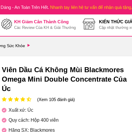
Dáng - An Toàn Trên Hết.
Nhanh tay liên hệ tư vấn để nhận quà tặng
KH Giảm Cân Thành Công
KIẾN THỨC GI
Các Review Của KH & Giải Thưởng
Cập nhật thường x
ng Sức Khỏe
Viên Dầu Cá Không Mùi Blackmores
Omega Mini Double Concentrate Của
Úc
(Xem 105 đánh giá)
Xuất xứ: Úc
Quy cách: Hộp 400 viên
Hãng SX: Blackmores