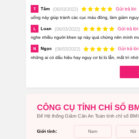
- Phụ nữ mang thai giúp bé phát triển tốt từ tron
Tâm
Gửi trả lời
(06/03/2022)
T
uống này giúp tránh các cục máu đông, làm giảm nguy 
B
ổ
m
ắ
t:
Loan
Gửi trả lời
(06/03/2022)
L
-Giúp tăng cường thị lực, sáng mắt.
nghe nhiều người khen sp này quá chừng nên mình m
-Làm giảm nguy cơ mắc các bệnh về võng mạc, cả
Ngọc
Gửi trả lời
(06/03/2022)
N
những ai có dấu hiệu hay nguy cơ bị lú lẫn, mất trí nhớ
-Làm giảm nguy cơ mất thị lực.
Gi
ả
m
đ
au vi
ê
m kh
ớ
p
-Giúp chống viêm, giảm đau xương khớp, rất tốt
-Giúp giảm tần suất đau nhức xương khớp.
CÔNG CỤ TÍNH CHỈ SỐ BM
Để Hệ thống Giảm Cân An Toàn tính chỉ số BMI 
Giới tính:
Nam
Nữ