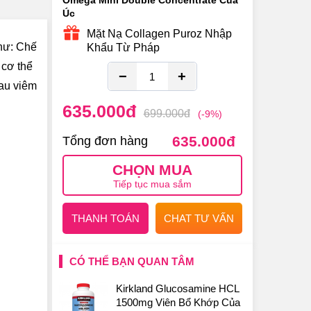
Omega Mini Double Concentrate Của
Úc
Mặt Nạ Collagen Puroz Nhập
như: Chế
Khẩu Từ Pháp
 cơ thể
−
+
đau viêm
635.000
đ
699.000
đ
(-9%)
635.000
đ
Tổng đơn hàng
CHỌN MUA
Tiếp tục mua sắm
THANH TOÁN
CHAT TƯ VẤN
CÓ THỂ BẠN QUAN TÂM
Kirkland Glucosamine HCL
1500mg Viên Bổ Khớp Của