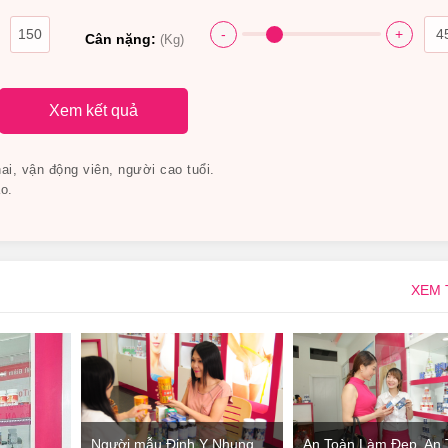
-
+
Cân nặng:
(Kg)
Xem kết quả
i, vận động viên, người cao tuổi.
o.
XEM
Người mẫu Đinh Y Nhung
An Toàn Làm Đẹp, An