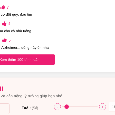
g bụng mẹ.
7
cơ đột quỵ, đau tim
4
ua cho cả nhà uống
i thiện chứng mỏi mắt, khô mắt, đau mắt
5
, Alzheimer,.. uống này ổn nha
Xem thêm 100 bình luân
 cho những người bị viêm sưng khớp.
I
và cân nặng lý tưởng giúp bạn nhé!
-
+
Tuổi:
(Số)