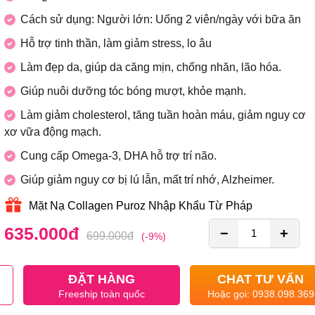
Cách sử dụng: Người lớn: Uống 2 viên/ngày với bữa ăn
Hỗ trợ tinh thần, làm giảm stress, lo âu
Làm đẹp da, giúp da căng mịn, chống nhăn, lão hóa.
Giúp nuôi dưỡng tóc bóng mượt, khỏe mạnh.
Làm giảm cholesterol, tăng tuần hoàn máu, giảm nguy cơ
xơ vữa động mạch.
Cung cấp Omega-3, DHA hỗ trợ trí não.
Giúp giảm nguy cơ bị lú lẫn, mất trí nhớ, Alzheimer.
Mặt Nạ Collagen Puroz Nhập Khẩu Từ Pháp
635.000
đ
−
+
699.000
đ
(-9%)
ĐẶT HÀNG
CHAT TƯ VẤN
Freeship toàn quốc
Hoặc gọi: 0938.098.369