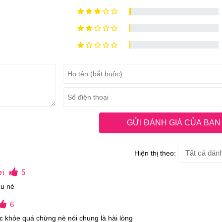
hóa.
m nguy cơ xơ vữa động mạch.
GỬI ĐÁNH GIÁ CỦA BẠN
m nguy cơ đột quỵ, đau tim, bảo vệ tim mạch khỏe mạnh.
Hiện thị theo:
ời
5
ều nè
er.
6
c hỏi, ghi nhớ, giúp bé thông minh hơn.
sức khỏe quá chừng nè nói chung là hài lòng