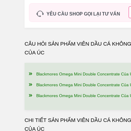
YÊU CẦU SHOP GỌI LẠI TƯ VẤN
CÂU HỎI SẢN PHẨM VIÊN DẦU CÁ KHÔN
CỦA ÚC
Blackmores Omega Mini Double Concentrate Của Úc Có Công Dụng, Điểm Nổi
Blackmores Omega Mini Double Concentrate Của Úc Có Tốt Không? Ai Đã 
Blackmores Omega Mini Double Concentrate Của Úc Giá Bao Nhiêu, Nên Mua Ở Đâu 
CHI TIẾT SẢN PHẨM VIÊN DẦU CÁ KHÔ
CỦA ÚC