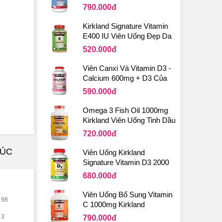
Mỹ
790.000
đ
Kirkland Signature Vitamin
E400 IU Viên Uống Đẹp Da
Từ Mỹ
520.000
đ
Viên Canxi Và Vitamin D3 -
Calcium 600mg + D3 Của
Kirkland Mỹ
590.000
đ
Omega 3 Fish Oil 1000mg
Kirkland Viên Uống Tinh Dầu
Cá Của Mỹ
720.000
đ
 ÚC
Viên Uống Kirkland
g,
Signature Vitamin D3 2000
IU Cao Cấp Của Mỹ
680.000
đ
Viên Uống Bổ Sung Vitamin
98
C 1000mg Kirkland
Signature Của Mỹ
3
790.000
đ