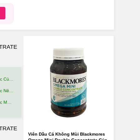
TRATE
 Thế Nào?
ệu Quả?
ãi Gì?
NTRATE
Viên Dầu Cá Không Mùi Blackmores