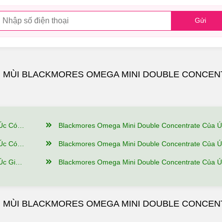
Gửi
G MÙI BLACKMORES OMEGA MINI DOUBLE CONCEN
 Bật Gì?
Blackmores Omega Mini Double Concentrate Của Úc Của Úc Có Nguồn Gốc Xuất Xứ Từ Đâu, Thành Phần Như
Sử Dụng?
Blackmores Omega Mini Double Concentrate Của Úc Nên Dùng Như Thế Nào Để Hi
Đảm Bảo?
Blackmores Omega Mini Double Concentrate Của Úc Mua hàng tại Giảm Cân An Toàn Có Ưu Đ
NG MÙI BLACKMORES OMEGA MINI DOUBLE CONCE