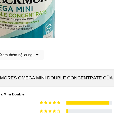
Xem thêm nội dung
ss Fish Oil giúp tăng cường hệ miễn dịch
KMORES OMEGA MINI DOUBLE CONCENTRATE CỦA
mega Mini Double Concentrate Của Úc Có Công Dụn
a Mini Double
 Blackmores Omega Mini Double Concentrate Của Úc