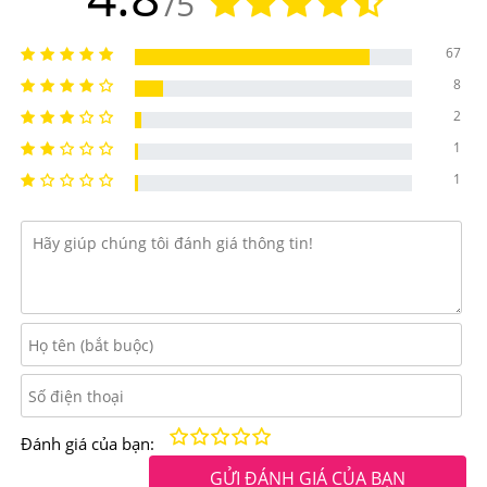
/5
67
8
2
Công dụng chính:
1
-Giảm nếp nhăn và ngăn sự hình thành nếp nhăn mới ở
1
vùng mắt
-Giảm thâm quầng và bọng mắt
-Dưỡng ẩm cho da vùng mắt
-Kích thích tái tạo collagen, chống lão hoa da vùng mắt.
2. Kem dưỡng da vùng mắt Carlmark Botanica
Eye Contour Gel Có Nguồn Gốc Xuất Xứ Từ Đâu,
Thành Phần Như Thế Nào?
Kém
Fair
Trung bình
Rất tốt
Tuyệt vời!
Đánh giá của bạn:
Thương hiệu: Carlmark. Xuất xứ : Úc
GỬI ĐÁNH GIÁ CỦA BẠN