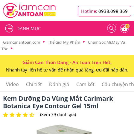
Hotline:
0938.098.369
0
DANH MỤC
Giamcanantoan.com
Thế Giới Mỹ Phẩm
Chăm Sóc Mi,Mày Và
Tóc
Giảm Cân Thon Dáng - An Toàn Trên Hết.
Nhanh tay liên hệ tư vấn để nhận quà tặng, ưu đãi hấp dẫn.
Video
Chi tiết
Đánh giá
Cam kết
Câu chuyện t
Kem Dưỡng Da Vùng Mắt Carlmark
Botanica Eye Contour Gel 15ml
(Xem 79 đánh giá)