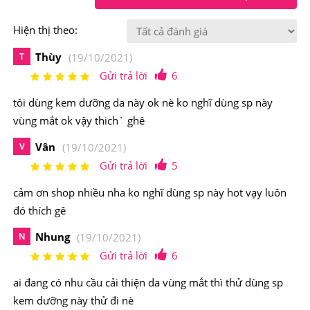
Thành phần chính:
Trealix NF, Thymulen©4, Chiết xuất
Thanh Long, Tế bào gốc Gardenia Jasminoides (GJS),...
Hiện thị theo:
-Chính thành phần Trealix NF kích thích các thành phần
Thùy
T
(19/10/2021)
dưỡng ẩm thông thường giúp khôi phục độ ẩm cho da.
Gửi trả lời
6
-Thymulen©4 củng cố hệ miễn dịch da và đẩy mạnh sự
tôi dùng kem dưỡng da này ok nè ko nghĩ dùng sp này
tái tạo biểu bì.
vùng mắt ok vậy thich` ghê
-Chiết xuất Thanh Long giúp săn chắc da, ngăn ngừa lão
Vân
V
(19/10/2021)
hóa.
Gửi trả lời
5
-Tế bào gốc Gardenia Jasminoides (GJS) GJS có tác
cảm ơn shop nhiều nha ko nghĩ dùng sp này hot vạy luôn
dụng tuyệt vời trong việc ngăn ngừa sự mất collagen
đó thích gê
trong da của người già và trung niên (trên 30 tuổi) và
Nhung
N
(19/10/2021)
khôi phục sự cân bằng collagen ở người già.
Gửi trả lời
6
ai đang có nhu cầu cải thiện da vùng mắt thì thử dùng sp
kem dưỡng này thử đi nè