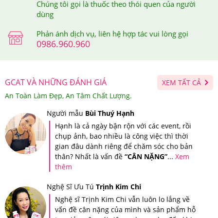
Chúng tôi gọi là thuốc theo thói quen của người
dùng
Phản ánh dịch vụ, liên hệ hợp tác vui lòng gọi
0986.960.960
GCAT VÀ NHỮNG ĐÁNH GIÁ
XEM TẤT CẢ
An Toàn Làm Đẹp, An Tâm Chất Lượng.
Người mẫu
Bùi Thuý Hạnh
Hạnh là cả ngày bận rộn với các event, rồi
chụp ảnh, bao nhiều là công việc thì thời
gian đâu dành riêng để chăm sóc cho bản
thân? Nhất là vấn đề
“CÂN NẶNG”
...
Xem
thêm
Nghệ Sĩ Ưu Tú
Trịnh Kim Chi
Nghệ sĩ Trịnh Kim Chi vẫn luôn lo lắng về
vấn đề cân nặng của mình và sản phẩm hỗ