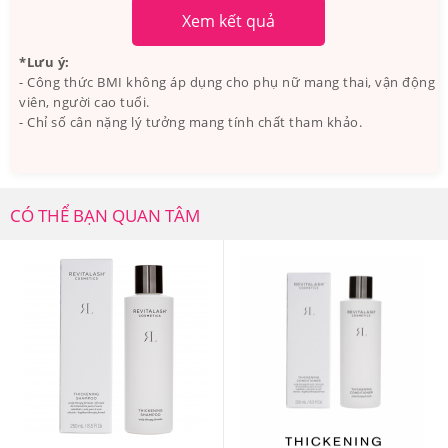
Xem kết quả
*Lưu ý:
- Công thức BMI không áp dụng cho phụ nữ mang thai, vận động
viên, người cao tuổi.
- Chỉ số cân nặng lý tưởng mang tính chất tham khảo.
5. Kem dưỡng da vùng mắt Carlmark Botanica
Eye Contour Gel Giá Bao Nhiêu, Nên Mua Ở
CÓ THỂ BẠN QUAN TÂM
Đâu Đảm Bảo?
Tại hệ thống Giảm Cân An Toàn, Kem dưỡng da vùng
mắt Carlmark Botanica Eye Contour Gel có giá
950.000
VNĐ
.
Giảm Cân An Toàn là một trong những địa chỉ tin cậy, uy
tín tại thị trường Việt Nam chuyên cung cấp, phân phối