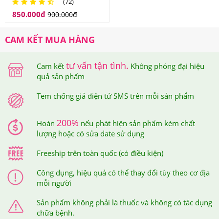
(72)
Hàn Quốc
850.000
đ
900.000
đ
Tem chống giả điện tử SMS trên mỗi sản phẩm
CAM KẾT MUA HÀNG
Khi cào lớp tem này ra thì bạn sẽ nhận được mã số của
sản phẩm mình đã mua, sau đó, bạn soạn tin nhắn theo
tư vấn tận tình.
Cam kết
Không phóng đại hiệu
cú pháp hướng dẫn trên tem và gửi đến 7039 để được
quả sản phẩm
xác thực.
Tem chống giả điện tử SMS trên mỗi sản phẩm
Sau khi bạn đã soạn tin nhắn mã số gửi đi thì tổng đài sẽ
200%
Hoàn
nếu phát hiện sản phẩm kém chất
gửi trả về cho bạn tin nhắn xác thực sản phẩm bạn vừa
lượng hoặc có sửa date sử dụng
mua tại Hệ thống Giảm Cân An Toàn.
Freeship trên toàn quốc (có điều kiện)
Công dụng, hiệu quả có thể thay đổi tùy theo cơ địa
mỗi người
Sản phẩm không phải là thuốc và không có tác dụng
chữa bệnh.