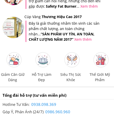
trợ giảm cân nói riêng, nhưng cho đến khi
gặp được
Safety Fat Burner
...
Xem thêm
Cúp Vàng
Thương Hiệu Cao 2017
Đây là giải thưởng nhằm tôn vinh các sản
phẩm chất lượng, an toàn chứng
nhận...
“SẢN PHẨM UY TÍN, AN TOÀN,
CHẤT LƯỢNG NĂM 2017”
Xem thêm
Tin nhắn xác thực sản phẩm khi bạn mua hàng tại Hệ thống
Giảm Cân An Toàn
Ngoài ra, Hệ thống Giảm Cân An Toàn còn áp dụng tem
chống giả riêng của Hệ thống trên tất cả sản phẩm để
Giảm Cân Giữ
Hỗ Trợ Làm
Siêu Thị Sức
Thế Giới Mỹ
Dáng
Đẹp
Khỏe
Phẩm
quý khách hàng có thể đảm bảo quyền lợi của người tiêu
dùng.
Tổng đài hỗ trợ
(tư vấn miễn phí)
Hotline Tư Vấn:
0938.098.369
Góp Ý, Phản Ánh (24/7)
0986.960.960