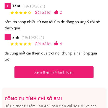
Tâm
T
(19/10/2021)
Gửi trả lời
2
cảm ơn shop nhiều từ nay tôi tìm dc dòng sp ưng ý rồi nè
thích quá
ánh
(19/10/2021)
Gửi trả lời
4
3. Kem dưỡng da vùng mắt Carlmark Botanica
da vung mắt cải thiện quá trơi nói chung là hài lòng quá
Eye Contour Gel Có Tốt Không? Ai Đã Sử Dụng?
trời
Kem dưỡng da vùng mắt Carlmark Botanica là sản phẩm
Xem thêm 74 bình luân
phục hồi và ngăn chặn quá trình lão hoá da vùng mắt hay
quá trình sụt giảm collage.
4. Kem dưỡng da vùng mắt Carlmark Botanica
CÔNG CỤ TÍNH CHỈ SỐ BMI
Eye Contour Gel Nên Dùng Như Thế Nào Để
Để Hệ thống Giảm Cân An Toàn tính chỉ số BMI và cân