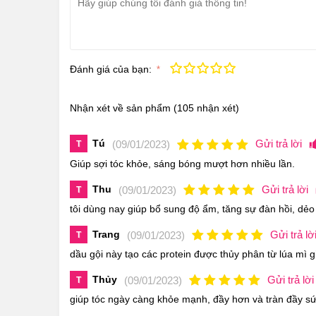
Bộ Đôi Gội Xả Biotin & Collagen
được điều chế
ta chứng minh rằng, người những tác động khách 
của tóc.
Đánh giá của bạn:
Kém
Fair
Trung bình
Rất tốt
Tuyệt vời!
Nhận xét về sản phẩm
(105 nhận xét)
Tú
Gửi trả lời
(09/01/2023)
T
Giúp sợi tóc khỏe, sáng bóng mượt hơn nhiều lần.
Thu
Gửi trả lời
(09/01/2023)
T
tôi dùng nay giúp bổ sung độ ẩm, tăng sự đàn hồi, dẻo 
Trang
Gửi trả lờ
(09/01/2023)
T
dầu gội này tạo các protein được thủy phân từ lúa mì
Thủy
Gửi trả lời
(09/01/2023)
T
giúp tóc ngày càng khỏe mạnh, đầy hơn và tràn đầy sứ