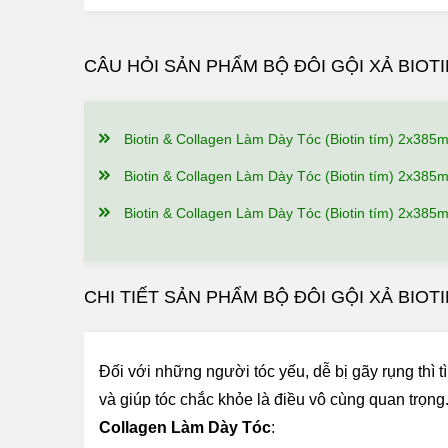
CÂU HỎI SẢN PHẨM BỘ ĐÔI GỘI XẢ BIOTI
Biotin & Collagen Làm Dày Tóc (Biotin tím) 2x385ml Có Công Dụng, Điểm Nổi 
Biotin & Collagen Làm Dày Tóc (Biotin tím) 2x385ml Có Tốt Không? Ai Đã S
Biotin & Collagen Làm Dày Tóc (Biotin tím) 2x385mlGiá Bao Nhiêu, Nên Mua Ở Đâu 
CHI TIẾT SẢN PHẨM BỘ ĐÔI GỘI XẢ BIOT
Đối với những người tóc yếu, dễ bị gãy rụng thì 
và giúp tóc chắc khỏe là điều vô cùng quan trọng
Collagen Làm Dày Tóc
: