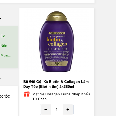
L
hế Nào?
ệu Quả?
 Đãi Gì?
L
Bộ Đôi Gội Xả Biotin & Collagen Làm
Dày Tóc (Biotin tím) 2x385ml
Mặt Nạ Collagen Puroz Nhập Khẩu
ọc tóc
Từ Pháp
−
+