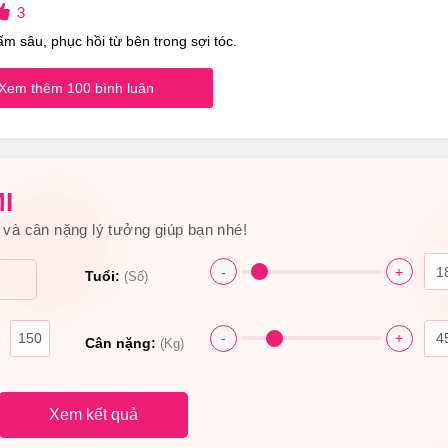
3
m sâu, phục hồi từ bên trong sợi tóc.
Xem thêm 100 bình luân
 amin, khoáng chất cần thiết cho tóc để giúp tóc bóng mượt
Dày Tóc (Biotin tím) 2x385ml Có Nguồn Gốc Xuất Xứ
I
và cân nặng lý tưởng giúp bạn nhé!
-
+
Tuổi:
(Số)
 & Collagen Làm Dày Tóc (Biotin tím) 2x385ml
-
+
Cân nặng:
(Kg)
fonate, Cocamidopropyl Betaine, Biotin, Hydrolyzed Collagen,
ride Methacrylate/Hydrolyzed Wheat Protein Copolymer, Bambu
Xem kết quả
Matricaria) Flower Extract, Lamium Album Flower Extract, Gledi