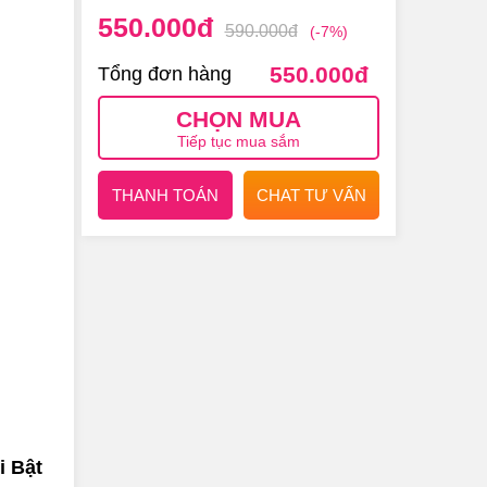
550.000
đ
590.000
đ
(-7%)
550.000
đ
Tổng đơn hàng
CHỌN MUA
Tiếp tục mua sắm
THANH TOÁN
CHAT TƯ VẤN
i Bật