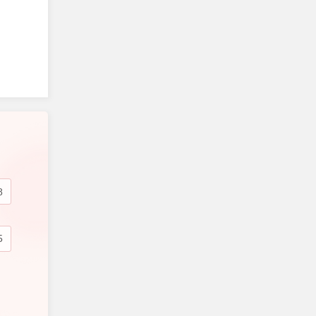
 Từ
sa
tsia