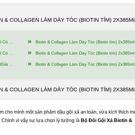
N & COLLAGEN LÀM DÀY TÓC (BIOTIN TÍM) 2X385M
Bật Gì?
Biotin & Collagen Làm Dày Tóc (Biotin tím) 2x385ml Có Nguồn Gốc Xuất Xứ Từ Đâu, Thành Phần Như T
ử Dụng?
Biotin & Collagen Làm Dày Tóc (Biotin tím) 2x385ml Nên Dùng Như Thế Nào Để Hi
Đảm Bảo?
Biotin & Collagen Làm Dày Tóc (Biotin tím) 2x385ml Mua hàng tại Giảm Cân An Toàn Có Ưu
IN & COLLAGEN LÀM DÀY TÓC (BIOTIN TÍM) 2X385M
tìm cho mình một sản phẩm dầu gội xả an toàn, vừa kích thích m
. Chính vì vậy sự lựa chọn lý tưởng là
Bộ Đôi Gội Xả Biotin &