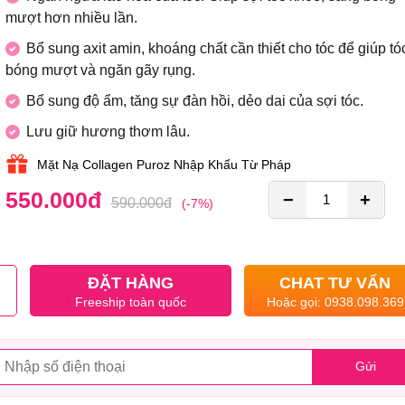
mượt hơn nhiều lần.
Bổ sung axit amin, khoáng chất cần thiết cho tóc để giúp tó
bóng mượt và ngăn gãy rụng.
Bổ sung độ ẩm, tăng sự đàn hồi, dẻo dai của sợi tóc.
Lưu giữ hương thơm lâu.
Mặt Nạ Collagen Puroz Nhập Khẩu Từ Pháp
550.000
đ
−
+
590.000
đ
(-7%)
ĐẶT HÀNG
CHAT TƯ VẤN
Freeship toàn quốc
Hoặc gọi: 0938.098.369
Gửi