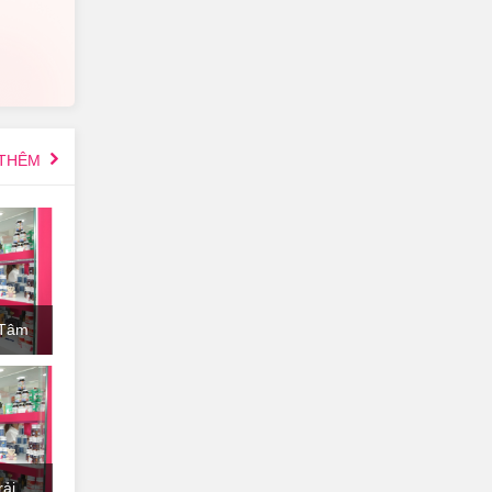
Glycol,
Red 40
 THÊM
Benzyl
oot
 Tâm
dium
ải