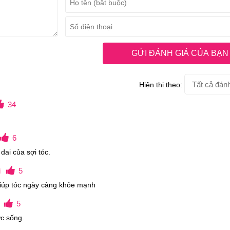
 dựa trên những nghiên cứu khoa học về hiện tượng rụng tóc.
quan, thì yếu tố chủ quan cũng quyết định rất lớn đến sự khỏ
GỬI ĐÁNH GIÁ CỦA BẠN
Hiện thị theo:
34
6
dai của sợi tóc.
i
5
 giúp tóc ngày càng khỏe mạnh
5
c sống.