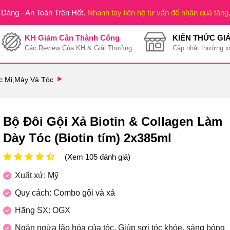
Dáng - An Toàn Trên Hết.
Nhanh tay liên hệ tư vấn để nhận quà tặng
KH Giảm Cân Thành Công
KIẾN THỨC GI
Các Review Của KH & Giải Thưởng
Cập nhật thường x
 Mi,Mày Và Tóc
Bộ Đôi Gội Xả Biotin & Collagen Làm
Dày Tóc (Biotin tím) 2x385ml
(Xem 105 đánh giá)
Xuất xứ: Mỹ
Quy cách: Combo gội và xả
Hãng SX: OGX
Ngăn ngừa lão hóa của tóc. Giúp sợi tóc khỏe, sáng bóng