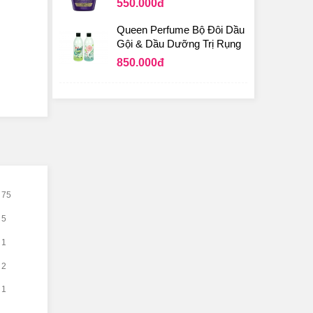
550.000
đ
Queen Perfume Bộ Đôi Dầu
Gội & Dầu Dưỡng Trị Rụng
Tóc Từ Nhân Sâm Hàn
850.000
đ
Quốc
75
5
1
2
1
rở nên