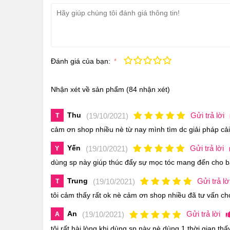
chắc khỏe, bóng mượt và dày hơn rõ rệt.
-Giúp tẩy tế bào chết trên da đầu, giúp thúc đẩ
Điểm nổi bật của
Dầu Gội Trị Rụng Tóc Revit
RevitaLash Thickening Shampoo là dầu gội đầu đ
Đánh giá của bạn:
Kém
Fair
Trung bình
Rất tốt
Tuyệt vời!
toàn trong quá trình sử dụng. Với công dụng ch
hoàn toàn an tâm.
Nhận xét về sản phẩm
(84 nhận xét)
Thu
Gửi trả lời
(19/10/2021)
T
cảm ơn shop nhiều nè từ nay mình tìm dc giải pháp cải
Yến
Gửi trả lời
(19/10/2021)
Y
dùng sp này giúp thúc đẩy sự mọc tóc mang đến cho b
Trung
Gửi trả lờ
(19/10/2021)
T
tôi cảm thấy rất ok nè cảm ơn shop nhiều đã tư vấn c
An
Gửi trả lời
(19/10/2021)
A
tôi rất hài lòng khi dùng sp này nè dùng 1 thời gian t