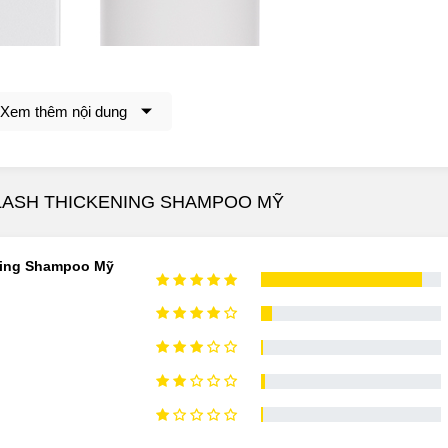
Xem thêm nội dung
ALASH THICKENING SHAMPOO MỸ
ning Shampoo Mỹ
ning Shampoo giúp trị rụng tóc hiệu quả
ckening Shampoo Có Công Dụng, Điểm Nổi Bật Gì?
RevitaLash Thickening Shampoo
hết trên da và cải thiện sức khỏe tổng thể cho da đầu.
ểu bì tóc và nhanh chóng biến đổi mái tóc từ xơ rối, mỏng yếu t