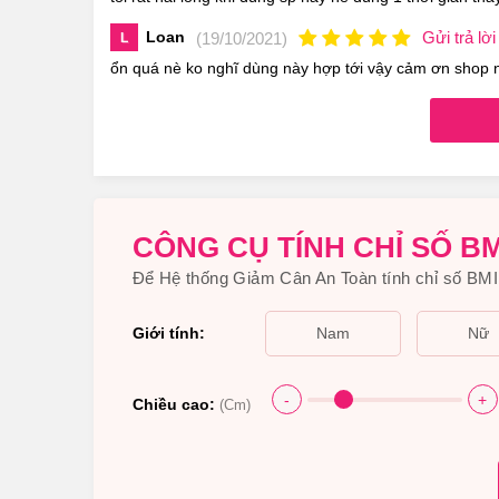
Loan
Gửi trả lời
(19/10/2021)
L
ổn quá nè ko nghĩ dùng này hợp tới vậy cảm ơn shop 
CÔNG CỤ TÍNH CHỈ SỐ BM
Để Hệ thống Giảm Cân An Toàn tính chỉ số BMI 
Giới tính:
Nam
Nữ
-
+
Chiều cao:
(Cm)