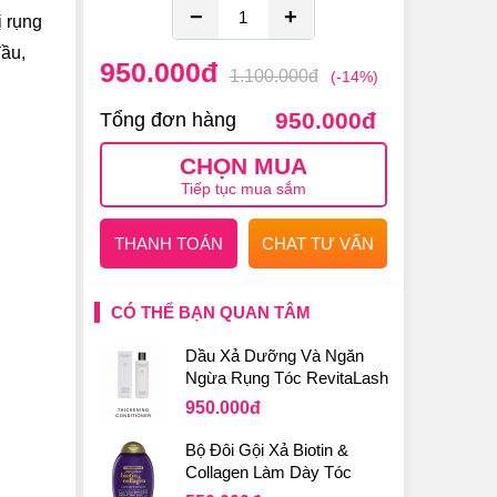
−
+
ị rụng
đầu,
950.000
đ
1.100.000
đ
(-14%)
950.000
đ
Tổng đơn hàng
CHỌN MUA
Tiếp tục mua sắm
THANH TOÁN
CHAT TƯ VẤN
CÓ THỂ BẠN QUAN TÂM
Dầu Xả Dưỡng Và Ngăn
Ngừa Rụng Tóc RevitaLash
Thickening Conditioner
950.000
đ
Bộ Đôi Gội Xả Biotin &
Collagen Làm Dày Tóc
(Biotin tím) 2x385ml