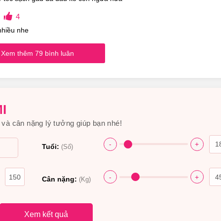
4
nhiều nhe
Xem thêm 79 bình luân
I
và cân nặng lý tưởng giúp bạn nhé!
-
+
Tuổi:
(Số)
-
+
Cân nặng:
(Kg)
Xem kết quả