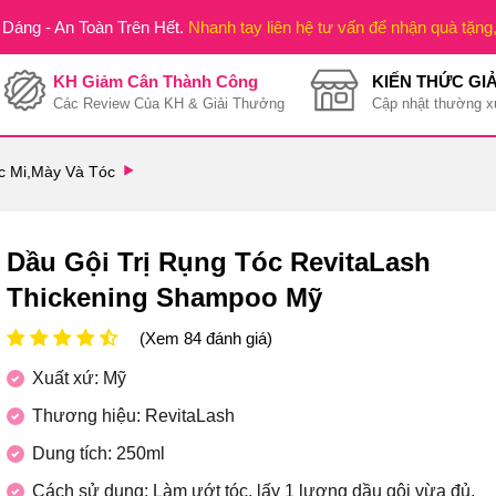
Dáng - An Toàn Trên Hết.
Nhanh tay liên hệ tư vấn để nhận quà tặng
KH Giảm Cân Thành Công
KIẾN THỨC GI
Các Review Của KH & Giải Thưởng
Cập nhật thường x
 Mi,Mày Và Tóc
Dầu Gội Trị Rụng Tóc RevitaLash
Thickening Shampoo Mỹ
(Xem 84 đánh giá)
Xuất xứ: Mỹ
Thương hiệu: RevitaLash
Dung tích: 250ml
Cách sử dụng: Làm ướt tóc, lấy 1 lượng dầu gội vừa đủ,