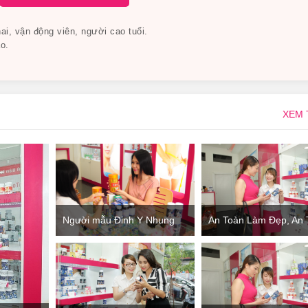
i, vận động viên, người cao tuổi.
o.
 dòng sản phẩm này giúp người dùng hoàn toàn an tâm
ickening Shampoo Có Nguồn Gốc Xuất Xứ Từ Đâu, Th
XEM
óc RevitaLash Thickening Shampoo
, ngoài ra, vitamin và khoáng chất trong dầu có thể giúp nuôi d
Người mẫu Đinh Y Nhung
An Toàn Làm Đẹp, An
mượt tự nhiên. Nhân sâm, Willow Bark,…
đang tìm hiểu thông tin sản
Mua Sắm
phẩm tại Showroom Giảm