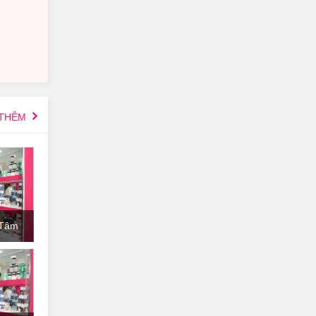
ành
 THÊM
ưỡng;
 Tâm