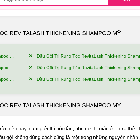
 TÓC REVITALASH THICKENING SHAMPOO MỸ
Bật Gì?
Dầu Gội Trị Rụng Tóc RevitaLash Thickening Shampoo Có Nguồn Gốc Xuất Xứ Từ Đâu, Thành Phần Như 
ử Dụng?
Dầu Gội Trị Rụng Tóc RevitaLash Thickening Shampoo Nên Dùng Như Thế Nào Để Hiệ
Đảm Bảo?
Dầu Gội Trị Rụng Tóc RevitaLash Thickening Shampoo Mua hàng tại Giảm Cân An Toàn có ưu 
 TÓC REVITALASH THICKENING SHAMPOO MỸ
ười hiện nay, nam giới thì hói đầu, phụ nữ thì mái tóc thưa thớt
n dầu gội không đúng cách cũng là một trong những nguyên nhân 