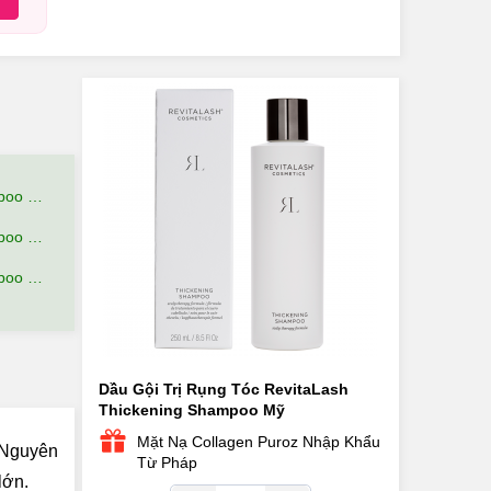
Thế Nào?
u Quả?
đãi gì?
Dầu Gội Trị Rụng Tóc RevitaLash
Thickening Shampoo Mỹ
Mặt Nạ Collagen Puroz Nhập Khẩu
. Nguyên
Từ Pháp
lớn.