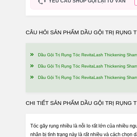
YÊU CẦU SHOP GỌI LẠI TƯ VẤN
CÂU HỎI SẢN PHẨM DẦU GỘI TRỊ RỤNG
Dầu Gội Trị Rụng Tóc RevitaLash Thickening Shampoo Có Công Dụng, Điểm Nổi 
Dầu Gội Trị Rụng Tóc RevitaLash Thickening Shampoo Có Tốt Không? Ai Đã S
Dầu Gội Trị Rụng Tóc RevitaLash Thickening Shampoo Giá Bao Nhiêu, Nên Mua Ở Đâu 
CHI TIẾT SẢN PHẨM DẦU GỘI TRỊ RỤNG
Tóc gãy rụng nhiều là nỗi lo rất lớn của nhiều ng
nhân bị tình trạng này là rất nhiều và cách chọ