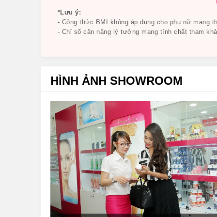
*Lưu ý:
- Công thức BMI không áp dụng cho phụ nữ mang tha
- Chỉ số cân nặng lý tưởng mang tính chất tham khả
Sản phẩm ngăn ngừa rụng tóc nên
2.Dầu Gội Trị Rụng Tóc RevitaLash Th
Phần Như Thế Nào?
HÌNH ẢNH SHOWROOM
Xuất xứ: Mỹ
Hãng sản xuất: RevitaLash
Dung tích: 250ml
Thành phần chủ yếu của
Dầu Gội Trị Rụng T
Thành phần chính:
Flax Protein; Dầu hạt Jojoba
và cải thiện sức khỏe da đầu, giúp mái tóc óng 