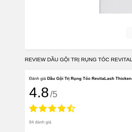
REVIEW DẦU GỘI TRỊ RỤNG TÓC REVIT
Đánh giá
Dầu Gội Trị Rụng Tóc RevitaLash Thicke
RevitaLash Thicke
4.8
1.Dầu Gội Trị Rụng Tóc RevitaLash Thi
/5
Công dụng chính của
Dầu Gội Trị Rụng Tóc 
-Làm sạch sâu da đầu, loại bỏ nhẹ nhàng tế bào c
84 đánh giá
-Thúc đẩy sự mọc tóc trở lại, giúp củng cố lớp bi