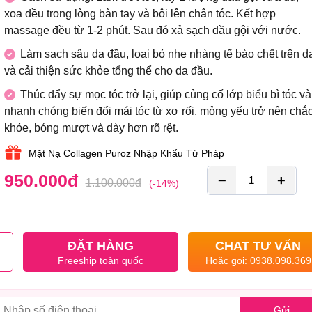
xoa đều trong lòng bàn tay và bôi lên chân tóc. Kết hợp
massage đều từ 1-2 phút. Sau đó xả sạch dầu gội với nước.
Làm sạch sâu da đầu, loại bỏ nhẹ nhàng tế bào chết trên d
và cải thiện sức khỏe tổng thể cho da đầu.
Thúc đẩy sự mọc tóc trở lại, giúp củng cố lớp biểu bì tóc và
nhanh chóng biến đổi mái tóc từ xơ rối, mỏng yếu trở nên chắ
khỏe, bóng mượt và dày hơn rõ rệt.
Mặt Nạ Collagen Puroz Nhập Khẩu Từ Pháp
950.000
đ
−
+
1.100.000
đ
(-14%)
ĐẶT HÀNG
CHAT TƯ VẤN
Freeship toàn quốc
Hoặc gọi: 0938.098.369
Gửi