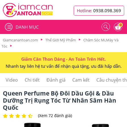
Hotline:
0938.098.369
0
DANH MỤC
Giamcanantoan.com
Thế Giới Mỹ Phẩm
Chăm Sóc Mi,Mày Và
Tóc
Giảm Cân Thon Dáng - An Toàn Trên Hết.
Nhanh tay liên hệ tư vấn để nhận quà tặng, ưu đãi hấp dẫn.
Video
Chi tiết
Đánh giá
Cam kết
Câu chuyện t
Queen Perfume Bộ Đôi Dầu Gội & Dầu
Dưỡng Trị Rụng Tóc Từ Nhân Sâm Hàn
Quốc
(Xem 72 đánh giá)