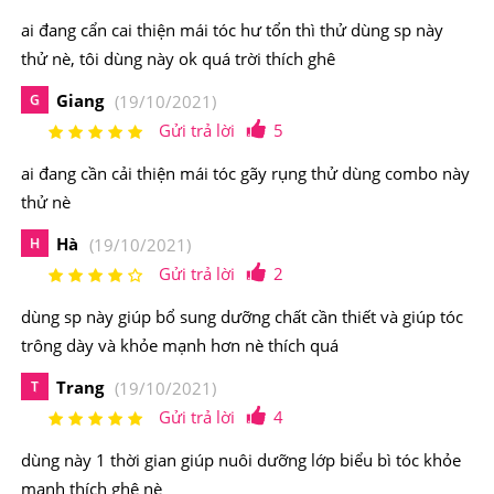
ai đang cẩn cai thiện mái tóc hư tổn thì thử dùng sp này
thử nè, tôi dùng này ok quá trời thích ghê
Giang
G
(19/10/2021)
Gửi trả lời
5
ai đang cần cải thiện mái tóc gãy rụng thử dùng combo này
thử nè
Hà
H
(19/10/2021)
Gửi trả lời
2
dùng sp này giúp bổ sung dưỡng chất cần thiết và giúp tóc
trông dày và khỏe mạnh hơn nè thích quá
Bộ Đôi Dầu Gội & Dầu Dưỡng Queen Perfume thích ứng
với mọi loại da đầu
Trang
T
(19/10/2021)
Gửi trả lời
4
2.Queen Perfume Bộ Đôi Dầu Gội & Dầu Dưỡng
Từ Nhân Sâm Hàn Quốc Có Nguồn Gốc Xuất Xứ
dùng này 1 thời gian giúp nuôi dưỡng lớp biểu bì tóc khỏe
Từ Đâu, Thành Phần Như Thế Nào?
mạnh thích ghê nè