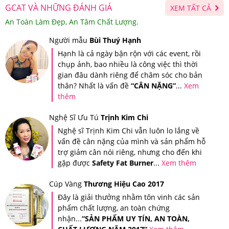
Cách sử dụng dầu gội Queen Perfume Hair Shampoo:
GCAT VÀ NHỮNG ĐÁNH GIÁ
XEM TẤT CẢ
An Toàn Làm Đẹp, An Tâm Chất Lượng.
-Sau khi làm ướt tóc hoàn toàn, lấy một lượng dầu gội
vừa đủ và bôi đều lên tóc và da đầu. Dùng các đầu ngón
Người mẫu
Bùi Thuý Hạnh
Hạnh là cả ngày bận rộn với các event, rồi
tay mát xa nhẹ nhàng tóc và da đầu sau đó xả lại sạch
chụp ảnh, bao nhiều là công việc thì thời
bằng nước.
gian đâu dành riêng để chăm sóc cho bản
thân? Nhất là vấn đề
“CÂN NẶNG”
...
Xem
Cách sử dụng dầu xả dưỡng tóc Queen Perfume Hair
thêm
Conditioner:
Nghệ Sĩ Ưu Tú
Trịnh Kim Chi
-Sau khi gội đầu sạch xong lấy một lượng dầu dưỡng
Nghệ sĩ Trịnh Kim Chi vẫn luôn lo lắng về
vấn đề cân nặng của mình và sản phẩm hỗ
vừa đủ bôi kỹ và đều chủ yếu lên các phần tóc bị hư tổn.
trợ giảm cân nói riêng, nhưng cho đến khi
Để ủ khoảng 2 phút sau đó xả lại sạch bằng nước ấm.
gặp được
Safety Fat Burner
...
Xem thêm
Cúp Vàng
Thương Hiệu Cao 2017
Đây là giải thưởng nhằm tôn vinh các sản
phẩm chất lượng, an toàn chứng
nhận...
“SẢN PHẨM UY TÍN, AN TOÀN,