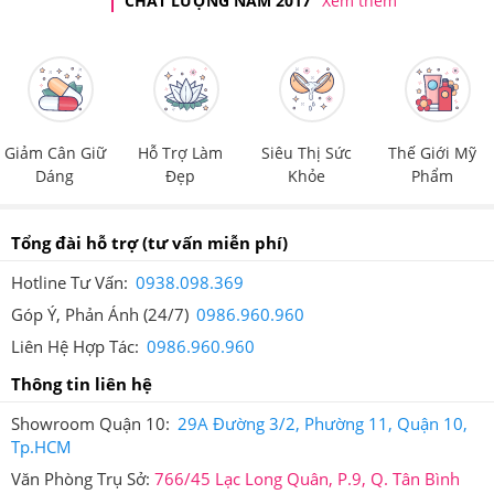
CHẤT LƯỢNG NĂM 2017”
Xem thêm
Giảm Cân Giữ
Hỗ Trợ Làm
Siêu Thị Sức
Thế Giới Mỹ
Dáng
Đẹp
Khỏe
Phẩm
Tổng đài hỗ trợ
(tư vấn miễn phí)
Hotline Tư Vấn:
0938.098.369
Góp Ý, Phản Ánh (24/7)
0986.960.960
Liên Hệ Hợp Tác:
0986.960.960
Bộ Đôi Dầu Gội & Dầu Dưỡng Queen Perfume dùng
Thông tin liên hệ
thường xuyên bạn sẽ cảm nhận rõ sự thay đổi
Showroom Quận 10:
29A Đường 3/2, Phường 11, Quận 10,
Tp.HCM
5.Queen Perfume Bộ Đôi Dầu Gội & Dầu Dưỡng
Văn Phòng Trụ Sở:
766/45 Lạc Long Quân, P.9, Q. Tân Bình
Từ Nhân Sâm Hàn Quốc Giá Bao Nhiêu, Nên