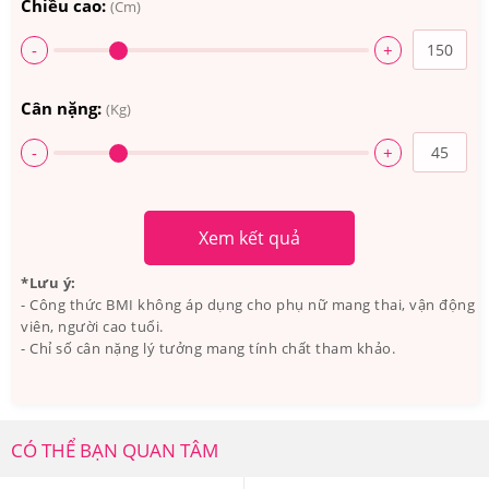
Chiều cao:
(Cm)
-
+
Cân nặng:
(Kg)
-
+
Xem kết quả
*Lưu ý:
- Công thức BMI không áp dụng cho phụ nữ mang thai, vận động
Bộ Đôi Dầu Gội & Dầu Dưỡng Queen Perfume chứa
viên, người cao tuổi.
nhiều thành phần thiết yếu
- Chỉ số cân nặng lý tưởng mang tính chất tham khảo.
3.Queen Perfume Bộ Đôi Dầu Gội & Dầu Dưỡng
Từ Nhân Sâm Hàn Quốc Có Tốt Không? Ai Đã
CÓ THỂ BẠN QUAN TÂM
Sử Dụng?