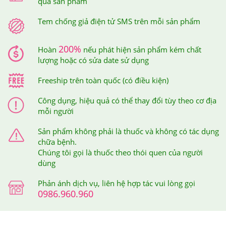
quả sản phẩm
Tem chống giả điện tử SMS trên mỗi sản phẩm
200%
Hoàn
nếu phát hiện sản phẩm kém chất
lượng hoặc có sửa date sử dụng
Freeship trên toàn quốc (có điều kiện)
Công dụng, hiệu quả có thể thay đổi tùy theo cơ địa
mỗi người
Sản phẩm không phải là thuốc và không có tác dụng
Bộ Đôi Dầu Gội & Dầu Dưỡng Queen Perfume phù hợp
chữa bệnh.
Chúng tôi gọi là thuốc theo thói quen của người
với mọi lứa tuổi kể cả trẻ em
dùng
4.Queen Perfume Bộ Đôi Dầu Gội & Dầu Dưỡng
Phản ánh dịch vụ, liên hệ hợp tác vui lòng gọi
Từ Nhân Sâm Hàn Quốc Nên Dùng Như Thế
0986.960.960
Nào Để Hiệu Quả?