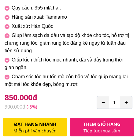
Quy cách: 355 ml/chai.
Hãng sản xuất: Tamnamo
Xuất xứ: Hàn Quốc
Giúp làm sạch da đầu và tạo độ khỏe cho tóc, hỗ trợ trị
chứng rụng tóc, giảm rụng tóc đáng kể ngày từ tuần đầu
tiên sử dụng.
Giúp kích thích tóc mọc nhanh, dài và dày trong thời
gian ngắn.
Chăm sóc tóc hư tổn mà còn bảo vệ tóc giúp mang lại
một mái tóc khỏe đẹp, bóng mượt.
850.000
đ
−
+
900.000
đ
(-6%)
ĐẶT HÀNG NHANH
THÊM GIỎ HÀNG
Miễn phí vận chuyển
Tiếp tục mua sắm