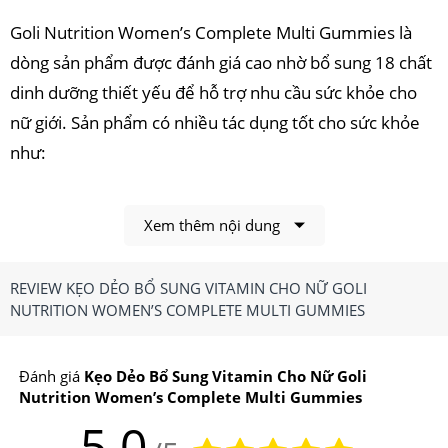
Goli Nutrition Women’s Complete Multi Gummies là
dòng sản phẩm được đánh giá cao nhờ bổ sung 18 chất
dinh dưỡng thiết yếu để hỗ trợ nhu cầu sức khỏe cho
nữ giới. Sản phẩm có nhiều tác dụng tốt cho sức khỏe
như:
-Cung cấp hỗn hợp vitamin và khoáng chất thiết yếu tốt
cho cơ thể, để tăng cường sức đề kháng và hệ miễn
Xem thêm nội dung
dịch.
REVIEW KẸO DẺO BỔ SUNG VITAMIN CHO NỮ GOLI
-Hỗ trợ cho mái tóc, làn da và móng tay khỏe mạnh.
NUTRITION WOMEN’S COMPLETE MULTI GUMMIES
-Hỗ trợ não và hệ thần kinh khỏe mạnh.
Đánh giá
Kẹo Dẻo Bổ Sung Vitamin Cho Nữ Goli
-Cải thiện các triệu chứng liên quan đến tim mạch và
Nutrition Women’s Complete Multi Gummies
huyết áp.
5.0