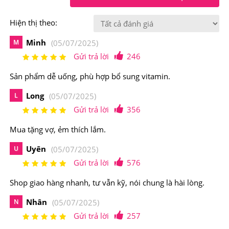
Hiện thị theo:
Minh
M
(05/07/2025)
Gửi trả lời
246
Sản phẩm dễ uống, phù hợp bổ sung vitamin.
2.Kẹo Dẻo Bổ Sung Vitamin Cho Nữ Goli
Long
L
(05/07/2025)
Nutrition Women’s Complete Multi Gummies
Gửi trả lời
356
Có Nguồn Gốc Xuất Xứ Từ Đâu, Thành Phần
Mua tặng vợ, ẻm thích lắm.
Như Thế Nào?
Uyên
U
(05/07/2025)
Xuất xứ: Mỹ
Gửi trả lời
576
Shop giao hàng nhanh, tư vẫn kỹ, nói chung là hài lòng.
Sản xuất: Goli Nutrition
Nhân
N
(05/07/2025)
Quy cách: Hộp 60 viên
Gửi trả lời
257
Thành phần của Kẹo Dẻo Bổ Sung Vitamin Cho Nữ