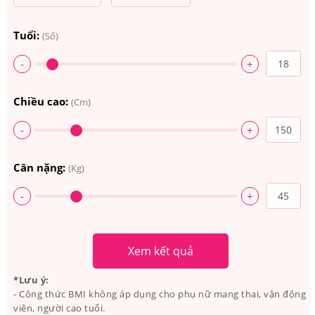
Tuổi:
(Số)
-
+
Chiều cao:
(Cm)
-
+
Cân nặng:
(Kg)
-
+
3.Kẹo Dẻo Bổ Sung Vitamin Cho Nữ Goli
Nutrition Women’s Complete Multi Gummies
Có Tốt Không? Ai Đã Sử Dụng?
Xem kết quả
Goli là thương hiệu nổi bật về sức khỏe từ Mỹ được ra
*Lưu ý:
- Công thức BMI không áp dụng cho phụ nữ mang thai, vận động
đời từ 2019, Goli đã và đang trở thành một cái tên quen
viên, người cao tuổi.