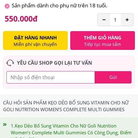
Sản phẩm dành cho phụ nữ trên 18 tuổi.
550.000
đ
−
+
ĐẶT HÀNG NHANH
THÊM GIỎ HÀNG
Miễn phí vận chuyển
Tiếp tục mua sắm
YÊU CẦU SHOP GỌI LẠI TƯ VẤN
Gửi
CÂU HỎI SẢN PHẨM KẸO DẺO BỔ SUNG VITAMIN CHO NỮ
GOLI NUTRITION WOMEN’S COMPLETE MULTI GUMMIES
1.Kẹo Dẻo Bổ Sung Vitamin Cho Nữ Goli Nutrition
Women’s Complete Multi Gummies Có Công Dụng, Điểm