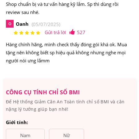
Shop chuẩn bị và tư vấn hàng kỹ lắm. Sp thì dùng rồi
Goli Nutrition Women’s Complete Multi Gummies:
review sau nhé.
Vitamin A, Vitamin C, Vitamin D2, Vitamin E, Thiamin,
Oanh
O
(05/07/2025)
Riboflavin, Niacin (dưới dạng Niacinamide), Vitamin B6,
Gửi trả lời
527
Folate, Vitamin B12, Biotin, Axit Pantothenic, Vitamin
Hàng chính hãng, mình check thấy đóng gói khá ok. Mua
K1, Kẽm, Selen, Đồng, Mangan, Crom, Natri
tặng nên không biết sp hiệu quả không nhưng nghe mọi
người nói ưng lắmm
Các thành phần khác: Đường mía, Xi-rô khoai mì, Nước,
Pectin, Hương vị tự nhiên, Axit malic, Axit xitric, Nước
ép trái cây và rau củ (để tạo màu), Natri Citrate.
CÔNG CỤ TÍNH CHỈ SỐ BMI
Để Hệ thống Giảm Cân An Toàn tính chỉ số BMI và cân
nặng lý tưởng giúp bạn nhé!
Giới tính:
Nam
Nữ