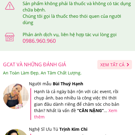
xác thực.
Sản phẩm không phải là thuốc và không có tác dụng
chữa bệnh.
Sau khi bạn đã soạn tin nhắn mã số gửi đi thì tổng đài sẽ
Chúng tôi gọi là thuốc theo thói quen của người
gửi trả về cho bạn tin nhắn xác thực sản phẩm bạn vừa
dùng
mua tại Hệ thống Giảm Cân An Toàn.
Phản ánh dịch vụ, liên hệ hợp tác vui lòng gọi
0986.960.960
GCAT VÀ NHỮNG ĐÁNH GIÁ
XEM TẤT CẢ
An Toàn Làm Đẹp, An Tâm Chất Lượng.
Người mẫu
Bùi Thuý Hạnh
Hạnh là cả ngày bận rộn với các event, rồi
chụp ảnh, bao nhiều là công việc thì thời
gian đâu dành riêng để chăm sóc cho bản
thân? Nhất là vấn đề
“CÂN NẶNG”
...
Xem
thêm
Nghệ Sĩ Ưu Tú
Trịnh Kim Chi