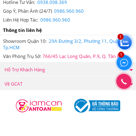
Hotline Tư Vấn:
0938.098.369
Góp Ý, Phản Ánh (24/7)
0986.960.960
Liên Hệ Hợp Tác:
0986.960.960
Thông tin liên hệ
Tem chống giả của Giảm Cân An Toàn.
1
Showroom Quận 10:
29A Đường 3/2, Phường 11, Quận 10,
6.Kẹo Dẻo Bổ Sung Vitamin Cho Nữ Goli
Tp.HCM
Nutrition Women’s Complete Multi Gummies
1
Văn Phòng Trụ Sở:
766/45 Lạc Long Quân, P.9, Q. Tân Bình
Mua hàng tại Giảm Cân An Toàn Có Ưu Đãi Gì?
Hỗ Trợ Khách Hàng
Kẹo Dẻo Bổ Sung Vitamin Cho Nữ Goli Nutrition
Về GCAT
Women’s Complete Multi Gummies đang được bán
kèm với rất nhiều quà tặng. Hãy liên hệ ngay với Hệ
Thống Giảm Cân An Toàn để cập nhật thông tin quà
tặng mới.
Hiện Kẹo Dẻo Bổ Sung Vitamin Cho Nữ Goli Nutrition
© 2004-2024 Giảm Cân An Toàn. Design by
Giamcanantoan.com
Women’s Complete Multi Gummies đang bán chạy tại