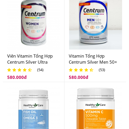
thay thế thuốc.
Sản phẩm dành cho phụ nữ trên 18 tuổi.
Viên Vitamin Tổng Hợp
Vitamin Tổng Hợp
Centrum Silver Ultra
Centrum Silver Men 50+
Women's 50+ Dành Cho
Dành Cho Nam Giới Trên
(54)
(53)
Nữ Giới Trên 50 Tuổi
50 Tuổi
580.000
đ
580.000
đ