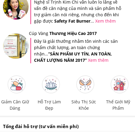
Nghệ sĩ Trịnh Kim Chi vẫn luôn lo lắng về
vấn đề cân nặng của mình và sản phẩm hỗ
trợ giảm cân nói riêng, nhưng cho đến khi
gặp được
Safety Fat Burner
...
Xem thêm
Cúp Vàng
Thương Hiệu Cao 2017
Đây là giải thưởng nhằm tôn vinh các sản
phẩm chất lượng, an toàn chứng
nhận...
“SẢN PHẨM UY TÍN, AN TOÀN,
CHẤT LƯỢNG NĂM 2017”
Xem thêm
Tin nhắn xác thực sản phẩm khi bạn mua hàng tại Hệ
thống Giảm Cân An Toàn
Ngoài ra, Hệ thống Giảm Cân An Toàn còn áp dụng tem
chống giả riêng của Hệ thống trên tất cả sản phẩm để
Giảm Cân Giữ
Hỗ Trợ Làm
Siêu Thị Sức
Thế Giới Mỹ
quý khách hàng có thể đảm bảo quyền lợi của người
Dáng
Đẹp
Khỏe
Phẩm
tiêu dùng.
Tổng đài hỗ trợ
(tư vấn miễn phí)