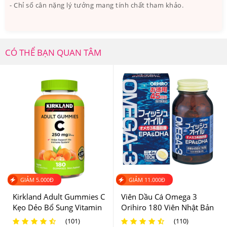
thuộc trong lựa chọn cải thiện sức khỏe sử dụng hằng
- Chỉ số cân nặng lý tưởng mang tính chất tham khảo.
ngày và được nhiều phụ nữ và trẻ em Mỹ ưa chuộng.
Goli Nutrition Women’s Complete Multi Gummies đã
CÓ THỂ BẠN QUAN TÂM
có mặt và đồng hành cùng người dùng 65 quốc gia,
trong đó có Việt Nam.
GIẢM
5.000
Đ
GIẢM
11.000
Đ
Kirkland Adult Gummies C
Viên Dầu Cá Omega 3
Kẹo Dẻo Bổ Sung Vitamin
Orihiro 180 Viên Nhật Bản
C Chai 180 Viên Của Mỹ
(101)
(110)