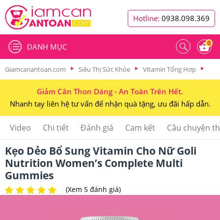
Hotline:
0938.098.369
0
DANH MỤC
Giamcanantoan.com
Siêu Thị Sức Khỏe
Vitamin Tổng Hợp
Giảm Cân Thon Dáng - An Toàn Trên Hết.
Nhanh tay liên hệ tư vấn để nhận quà tặng, ưu đãi hấp dẫn.
Video
Chi tiết
Đánh giá
Cam kết
Câu chuyện t
Kẹo Dẻo Bổ Sung Vitamin Cho Nữ Goli
Nutrition Women’s Complete Multi
Gummies
(Xem 5 đánh giá)