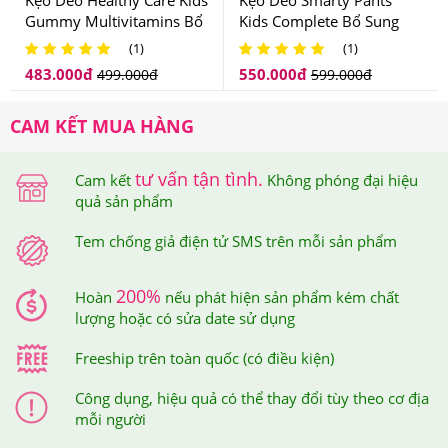
Kẹo Dẻo Healthy Care Kids
Kẹo Dẻo Smarty Pants
Gummy Multivitamins Bổ
Kids Complete Bổ Sung
Việt Nam.
Sung Vitamin Cho Bé
Vitamin Cho Bé
(1)
(1)
Trên mỗi sản phẩm tại Hệ thống Giảm Cân An Toàn
483.000
đ
550.000
đ
499.000
đ
599.000
đ
đều được dán tem chống hàng giả điện tử SMS để đảm
bảo quyền lợi của khách hàng.
CAM KẾT MUA HÀNG
tư vấn tận tình.
Cam kết
Không phóng đại hiệu
quả sản phẩm
Tem chống giả điện tử SMS trên mỗi sản phẩm
200%
Hoàn
nếu phát hiện sản phẩm kém chất
lượng hoặc có sửa date sử dụng
Tem chống giả điện tử SMS trên mỗi sản phẩm
Freeship trên toàn quốc (có điều kiện)
Khi cào lớp tem này ra thì bạn sẽ nhận được mã số của
sản phẩm mình đã mua, sau đó, bạn soạn tin nhắn theo
Công dụng, hiệu quả có thể thay đổi tùy theo cơ địa
mỗi người
cú pháp hướng dẫn trên tem và gửi đến 7039 để được