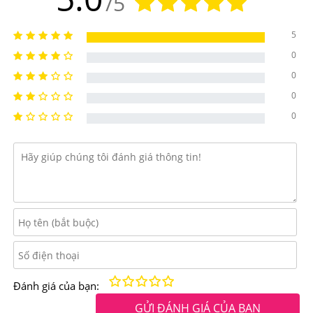
/5
-Giúp cho xương và răng chắc khỏe, duy trì sức mạnh
cơ bắp
5
-Tăng cường thị lực với thành phần Vitamin A
0
0
-Trung hòa gốc tự do và có tác dụng tăng cường sức
0
khỏe toàn diện cho cơ thể.
0
Kém
Fair
Trung bình
Rất tốt
Tuyệt vời!
Đánh giá của bạn:
GỬI ĐÁNH GIÁ CỦA BẠN