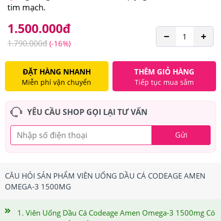
tim mạch.
1.500.000
đ
−
+
1.790.000
đ
(-16%)
ĐẶT HÀNG NHANH
THÊM GIỎ HÀNG
Miễn phí vận chuyển
Tiếp tục mua sắm
YÊU CẦU SHOP GỌI LẠI TƯ VẤN
Gửi
CÂU HỎI SẢN PHẨM VIÊN UỐNG DẦU CÁ CODEAGE AMEN
OMEGA-3 1500MG
1. Viên Uống Dầu Cá Codeage Amen Omega-3 1500mg Có