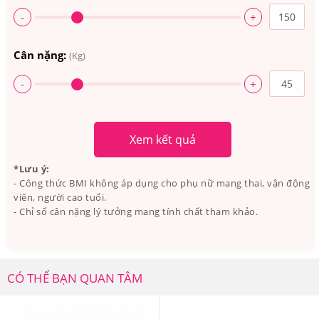
-
+
Cân nặng:
(Kg)
-
+
Xem kết quả
*Lưu ý:
- Công thức BMI không áp dụng cho phụ nữ mang thai, vận động
viên, người cao tuổi.
- Chỉ số cân nặng lý tưởng mang tính chất tham khảo.
CÓ THỂ BẠN QUAN TÂM
Codeage Amen Omega-3 1500mg với thành phần
thuần thiên nhiên.