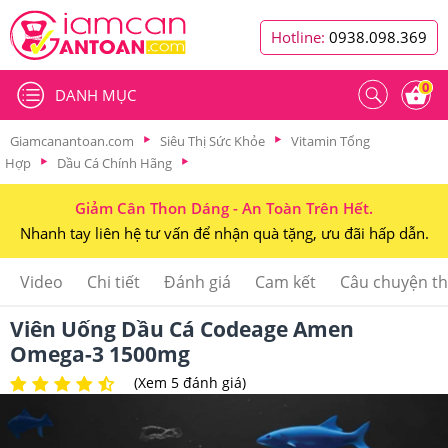
Hotline:
0938.098.369
0
DANH MỤC
Giamcanantoan.com
Siêu Thị Sức Khỏe
Vitamin Tổng
Hợp
Dầu Cá Chính Hãng
Giảm Cân Thon Dáng - An Toàn Trên Hết.
Nhanh tay liên hệ tư vấn để nhận quà tặng, ưu đãi hấp dẫn.
Video
Chi tiết
Đánh giá
Cam kết
Câu chuyện t
Viên Uống Dầu Cá Codeage Amen
Omega-3 1500mg
(Xem 5 đánh giá)