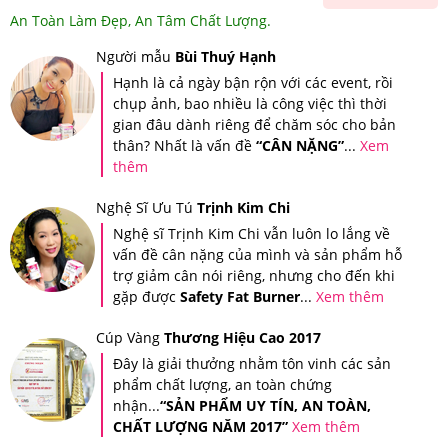
An Toàn Làm Đẹp, An Tâm Chất Lượng.
Người mẫu
Bùi Thuý Hạnh
Hạnh là cả ngày bận rộn với các event, rồi
Codeage Amen Omega-3 1500mg phù hợp cho mọi
chụp ảnh, bao nhiều là công việc thì thời
người tăng cường sức khỏe.
gian đâu dành riêng để chăm sóc cho bản
thân? Nhất là vấn đề
“CÂN NẶNG”
...
Xem
4.Viên Uống Dầu Cá Codeage Amen Omega-3
thêm
1500mg Nên Dùng Như Thế Nào Để Hiệu Quả?
Nghệ Sĩ Ưu Tú
Trịnh Kim Chi
Nghệ sĩ Trịnh Kim Chi vẫn luôn lo lắng về
Bổ sung 2 viên mỗi ngày.
vấn đề cân nặng của mình và sản phẩm hỗ
trợ giảm cân nói riêng, nhưng cho đến khi
Sản phẩm không phải là thuốc và không có tác dụng
gặp được
Safety Fat Burner
...
Xem thêm
thay thế thuốc.
Cúp Vàng
Thương Hiệu Cao 2017
Đây là giải thưởng nhằm tôn vinh các sản
phẩm chất lượng, an toàn chứng
nhận...
“SẢN PHẨM UY TÍN, AN TOÀN,
CHẤT LƯỢNG NĂM 2017”
Xem thêm