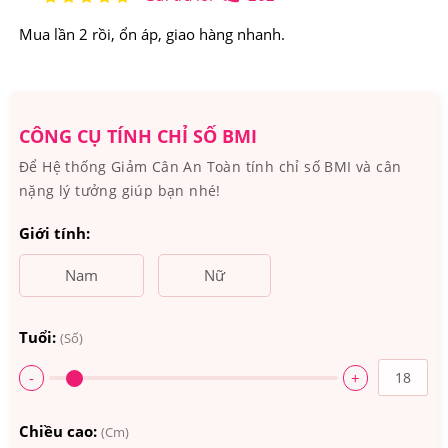
Xuất xứ: Mỹ
Mua lần 2 rồi, ổn áp, giao hàng nhanh.
Quy cách: 90 viên.
Thành phần của Viên Uống Dầu Cá Codeage Amen
CÔNG CỤ TÍNH CHỈ SỐ BMI
Omega-3 1500mg:
Để Hệ thống Giảm Cân An Toàn tính chỉ số BMI và cân
EPA (Eicosapentaenoic Acid) 800mg; DHA
nặng lý tưởng giúp bạn nhé!
(Docosahexaenoic Acid) 600mg; Các loại Omega-3s
Giới tính:
khác 100mg.
Nam
Nữ
Thành phần khác:
Dầu cá; Gelatine; Chất làm ẩm
Glycerol; Dầu chanh tự nhiên; Nước tinh khiết; Hỗn hợp
Tuổi:
(Số)
Tocopherol tự nhiên (không biến đổi gen).
-
+
Sản phẩm không chứa Carb, Gluten, Sữa, Đậu nành,
Non-GMO, không chứa thành phần từ động vật có vỏ.
Chiều cao:
(Cm)