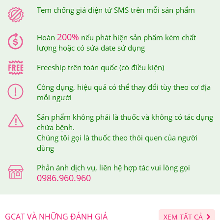
Tem chống giả điện tử SMS trên mỗi sản phẩm
nuôi dưỡng tóc khỏe mạnh, người cần hỗ trợ sức khỏe
tim mạch.
200%
Hoàn
nếu phát hiện sản phẩm kém chất
lượng hoặc có sửa date sử dụng
Freeship trên toàn quốc (có điều kiện)
Công dụng, hiệu quả có thể thay đổi tùy theo cơ địa
mỗi người
Sản phẩm không phải là thuốc và không có tác dụng
chữa bệnh.
Chúng tôi gọi là thuốc theo thói quen của người
dùng
Phản ánh dịch vụ, liên hệ hợp tác vui lòng gọi
0986.960.960
GCAT VÀ NHỮNG ĐÁNH GIÁ
XEM TẤT CẢ