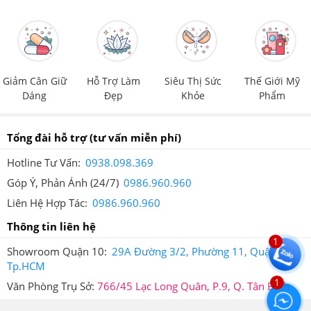
Giảm Cân Giữ
Hỗ Trợ Làm
Siêu Thị Sức
Thế Giới Mỹ
Dáng
Đẹp
Khỏe
Phẩm
Tổng đài hỗ trợ
(tư vấn miễn phí)
Hotline Tư Vấn:
0938.098.369
Góp Ý, Phản Ánh (24/7)
0986.960.960
Liên Hệ Hợp Tác:
0986.960.960
Thông tin liên hệ
Codeage Amen Omega-3 1500mg nên dùng mỗi ngày.
1
Showroom Quận 10:
29A Đường 3/2, Phường 11, Quận 10,
5.Viên Uống Dầu Cá Codeage Amen Omega-3
Tp.HCM
1
1500mg Giá Bao Nhiêu, Nên Mua Ở Đâu Đảm
Văn Phòng Trụ Sở:
766/45 Lạc Long Quân, P.9, Q. Tân Bình
Bảo?