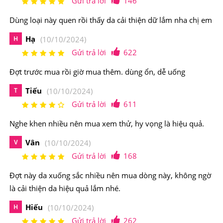
Gửi trả lời
146
Dùng loại này quen rồi thấy da cải thiện dữ lắm nha chị em
Hạ
H
(10/10/2024)
Gửi trả lời
622
Đợt trước mua rồi giờ mua thêm. dùng ổn, dễ uống
Tiếu
T
(10/10/2024)
Gửi trả lời
611
Nghe khen nhiều nên mua xem thử, hy vọng là hiệu quả.
Codeage Amen Omega-3 1500mg có công dụng tốt
cho sức khỏe.
Vân
V
(10/10/2024)
Gửi trả lời
168
2. Viên Uống Dầu Cá Codeage Amen Omega-3
1500mg Có Nguồn Gốc Xuất Xứ Từ Đâu, Thành
Đợt này da xuống sắc nhiều nên mua dòng này, không ngờ
Phần Như Thế Nào?
là cải thiện da hiệu quả lắm nhé.
Hiếu
H
(10/10/2024)
Sản xuất: NORAX SUPPLEMENTS, LLC
Gửi trả lời
262