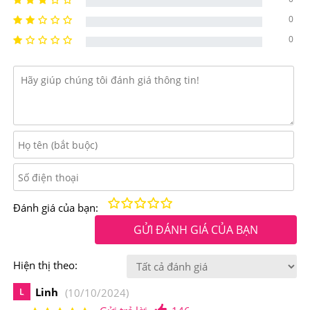
-Giảm các vấn đề hắc sắc tố làn da.
0
0
-Bảo vệ làn da khỏi tác hại từ ánh nắng, tia UV.
-Tăng cường sức khỏe cho mắt, giảm khô mắt.
-Cải thiện chức năng não bộ, chống suy giảm trí nhớ.
-Ngăn ngừa bệnh tim và đột quỵ, giảm các vấn đề tim
mạch.
Kém
Fair
Trung bình
Rất tốt
Tuyệt vời!
Đánh giá của bạn:
GỬI ĐÁNH GIÁ CỦA BẠN
Hiện thị theo:
Linh
L
(10/10/2024)