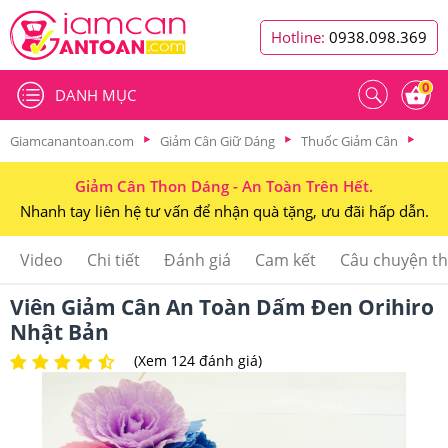
Hotline:
0938.098.369
0
DANH MỤC
Giamcanantoan.com
Giảm Cân Giữ Dáng
Thuốc Giảm Cân
Giảm Cân Thon Dáng - An Toàn Trên Hết.
Nhanh tay liên hệ tư vấn để nhận quà tặng, ưu đãi hấp dẫn.
Video
Chi tiết
Đánh giá
Cam kết
Câu chuyện t
Viên Giảm Cân An Toàn Dấm Đen Orihiro
Nhật Bản
(Xem 124 đánh giá)