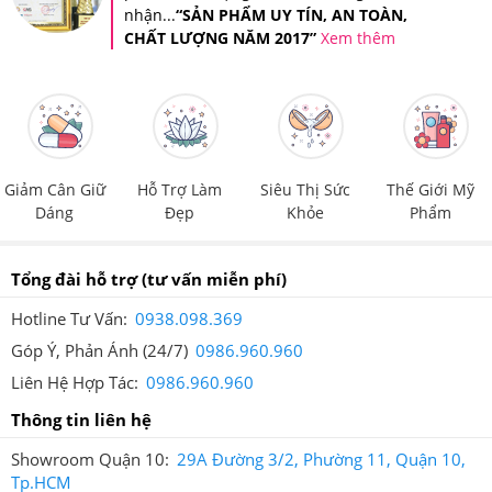
nhận...
“SẢN PHẨM UY TÍN, AN TOÀN,
CHẤT LƯỢNG NĂM 2017”
Xem thêm
Giảm Cân Giữ
Hỗ Trợ Làm
Siêu Thị Sức
Thế Giới Mỹ
Dáng
Đẹp
Khỏe
Phẩm
Tổng đài hỗ trợ
(tư vấn miễn phí)
Tin nhắn xác thực sản phẩm khi bạn mua hàng tại Hệ thống
Hotline Tư Vấn:
0938.098.369
Giảm Cân An Toàn
Góp Ý, Phản Ánh (24/7)
0986.960.960
Ngoài ra, Hệ thống Giảm Cân An Toàn còn áp dụng tem
Liên Hệ Hợp Tác:
0986.960.960
chống giả riêng của Hệ thống trên tất cả sản phẩm để
Thông tin liên hệ
quý khách hàng có thể đảm bảo quyền lợi của người tiêu
Showroom Quận 10:
29A Đường 3/2, Phường 11, Quận 10,
dùng.
Tp.HCM