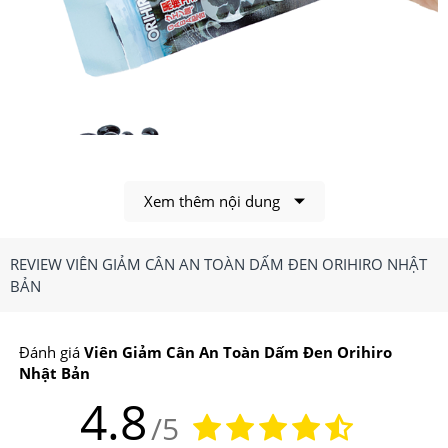
Xem thêm nội dung
Dấm Đen Orihiro tuyệt đối an toàn cho người sử dụng
1.Viên Giảm Cân An Toàn Dấm Đen Orihiro Có
REVIEW VIÊN GIẢM CÂN AN TOÀN DẤM ĐEN ORIHIRO NHẬT
Công Dụng, Điểm Nổi Bật Gì?
BẢN
Công dụng chính của Viên Giảm Cân An Toàn Dấm
Đen Orihiro
Đánh giá
Viên Giảm Cân An Toàn Dấm Đen Orihiro
Nhật Bản
-Giảm mỡ vùng bụng, đùi, bắp tay,.. giảm cholesterol, bổ
4.8
/5
sung vitamin, giúp lưu thông máu tốt, giảm táo bón, thải