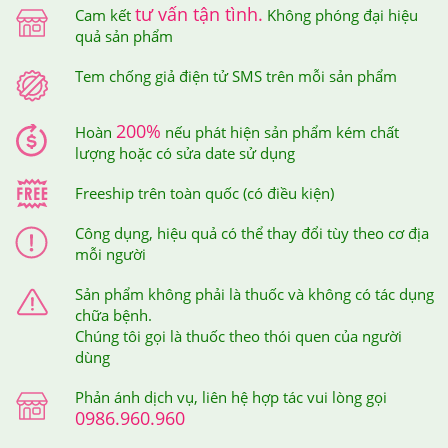
bằng ứng dụng iCheck - Ứng dụng tra cứu nguồn gốc
tư vấn tận tình.
Cam kết
Không phóng đại hiệu
quả sản phẩm
sản phẩm được sử dụng rộng rãi bởi người tiêu dùng
Việt Nam.
Tem chống giả điện tử SMS trên mỗi sản phẩm
Trên mỗi sản phẩm tại Hệ thống Giảm Cân An Toàn đều
200%
Hoàn
nếu phát hiện sản phẩm kém chất
được dán tem chống hàng giả điện tử SMS để đảm bảo
lượng hoặc có sửa date sử dụng
quyền lợi của khách hàng.
Freeship trên toàn quốc (có điều kiện)
Công dụng, hiệu quả có thể thay đổi tùy theo cơ địa
mỗi người
Sản phẩm không phải là thuốc và không có tác dụng
chữa bệnh.
Chúng tôi gọi là thuốc theo thói quen của người
dùng
Tem chống giả điện tử SMS trên mỗi sản phẩm
Phản ánh dịch vụ, liên hệ hợp tác vui lòng gọi
Khi cào lớp tem này ra thì bạn sẽ nhận được mã số của
0986.960.960
sản phẩm mình đã mua, sau đó, bạn soạn tin nhắn theo