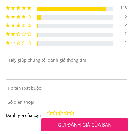
độc,....Bổ sung vitamin duy trì sức khỏe và sắc đẹp,
113
chống lão hóa.
6
Điểm nổi bật của Viên Giảm Cân An Toàn Dấm Đen
2
Orihiro
2
1
Dấm Đen Orihiro
có tác dụng giảm cân rất hiệu quả đã
được người sử dụng ghi nhận. Dấm Đen là phương pháp
giảm cân an toàn được nhiều phụ nữ Nhật sử dụng,
ngoài ra dạng viên túi còn chưa lượng axit amin có lợi
cho sức khỏe gấp 10 lần dạng nước uống. Vì thế nếu
bạn đang có nhu cầu giảm cân hãy thử dùng nhé!
Kém
Fair
Trung bình
Rất tốt
Tuyệt vời!
Đánh giá của bạn:
GỬI ĐÁNH GIÁ CỦA BẠN