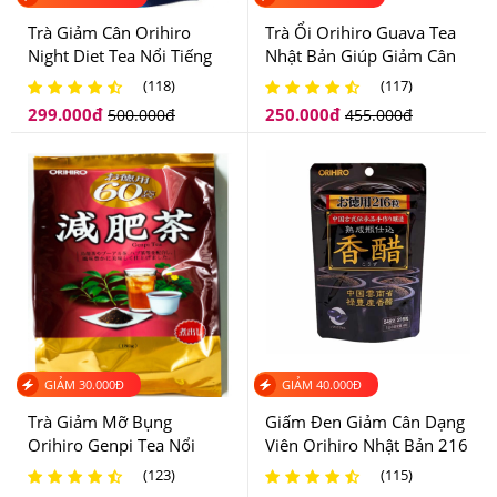
Trà Giảm Cân Orihiro
Trà Ổi Orihiro Guava Tea
Night Diet Tea Nổi Tiếng
Nhật Bản Giúp Giảm Cân
Tại Nhật Bản
An Toàn
(118)
(117)
299.000
đ
250.000
đ
500.000
đ
455.000
đ
Dấm Đen Orihiro uống mỗi ngày sẽ giúp giảm cân rõ rệt
GIẢM
30.000
Đ
GIẢM
40.000
Đ
4.Viên Giảm Cân An Toàn Dấm Đen Orihiro Nên
Trà Giảm Mỡ Bụng
Giấm Đen Giảm Cân Dạng
Dùng Như Thế Nào Để Hiệu Quả?
Orihiro Genpi Tea Nổi
Viên Orihiro Nhật Bản 216
Tiếng Nhật Bản
Viên
(123)
(115)
-Uống 2 viên/ngày trước hoặc sau bữa ăn đều được.