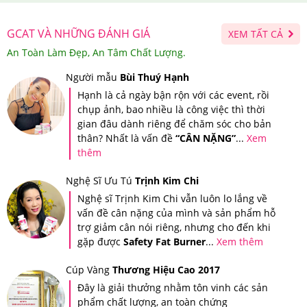
cú pháp hướng dẫn trên tem và gửi đến 7039 để được
xác thực.
GCAT VÀ NHỮNG ĐÁNH GIÁ
XEM TẤT CẢ
Sau khi bạn đã soạn tin nhắn mã số gửi đi thì tổng đài sẽ
An Toàn Làm Đẹp, An Tâm Chất Lượng.
gửi trả về cho bạn tin nhắn xác thực sản phẩm bạn vừa
Người mẫu
Bùi Thuý Hạnh
mua tại Hệ thống
Giảm Cân An Toàn
.
Hạnh là cả ngày bận rộn với các event, rồi
chụp ảnh, bao nhiều là công việc thì thời
gian đâu dành riêng để chăm sóc cho bản
thân? Nhất là vấn đề
“CÂN NẶNG”
...
Xem
thêm
Nghệ Sĩ Ưu Tú
Trịnh Kim Chi
Nghệ sĩ Trịnh Kim Chi vẫn luôn lo lắng về
vấn đề cân nặng của mình và sản phẩm hỗ
trợ giảm cân nói riêng, nhưng cho đến khi
gặp được
Safety Fat Burner
...
Xem thêm
Cúp Vàng
Thương Hiệu Cao 2017
Đây là giải thưởng nhằm tôn vinh các sản
phẩm chất lượng, an toàn chứng