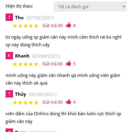
Hiện thị theo:
Thu
T
(07/08/2021)
Gửi trả lời
4
từ ngày uống sp giảm cân này mình cảm thích nè ko nghĩ
sp này dùng thích vậy
Khanh
K
(07/08/2021)
Gửi trả lời
5
mình uống này giảm cân nhanh qá mình uông viên giảm
cân này thích ok quá
Thủy
T
(07/08/2021)
Dấm Đen Orihiro
giúp giảm cân an toàn
Gửi trả lời
4
2.Viên Giảm Cân An Toàn Dấm Đen Orihiro Có
viên dấm của Orihiro dùng thì khỏi bàn luôn cực thích sp
Nguồn Gốc Xuất Xứ Từ Đâu, Thành Phần Như
giảm cân này
Thế Nào?