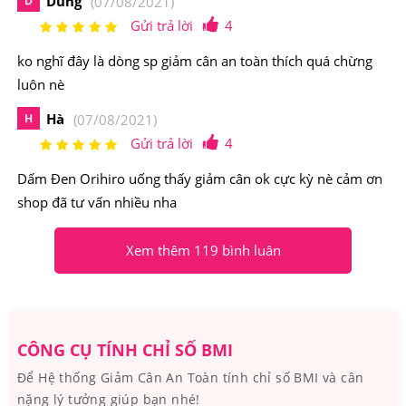
Dung
D
(07/08/2021)
Gửi trả lời
4
Xuất xứ: Nhật Bản
ko nghĩ đây là dòng sp giảm cân an toàn thích quá chừng
Nhà sản xuất: Orihiro
luôn nè
Thành phần chủ yếu của Viên Giảm Cân An Toàn Dấm
Hà
H
(07/08/2021)
Đen Orihiro
Gửi trả lời
4
Dấm Đen dạng viên Nhật Bản chiết xuất từ gạo lức đỏ
Dấm Đen Orihiro uống thấy giảm cân ok cực kỳ nè cảm ơn
shop đã tư vấn nhiều nha
lên men, ủ theo phương pháp cổ truyền kết hợp với vỏ
trấu và cám đại mạch, quả mơ tươi, tinh chất lá tía tô,
Xem thêm 119 bình luân
tinh chất dầu vừng…Ngoài ra, còn có các thành phần:
Protein, lipid, Carbohydrate, axit citric, bột chiết xuất
mận đen, axit-aminobutyric.
CÔNG CỤ TÍNH CHỈ SỐ BMI
Để Hệ thống Giảm Cân An Toàn tính chỉ số BMI và cân
nặng lý tưởng giúp bạn nhé!