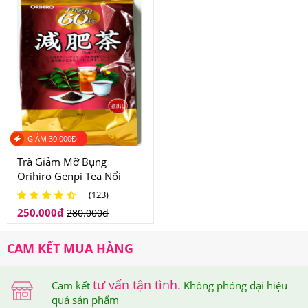
sản phẩm được sử dụng rộng rãi bởi người tiêu dùng
Việt Nam.
Trên mỗi sản phẩm tại Hệ thống Giảm Cân An Toàn đều
được dán tem chống hàng giả điện tử SMS để đảm bảo
quyền lợi của khách hàng.
GIẢM
30.000
Đ
Trà Giảm Mỡ Bụng
Orihiro Genpi Tea Nổi
Tiếng Nhật Bản
(123)
250.000
đ
280.000
đ
Tem chống giả điện tử SMS trên mỗi sản phẩm
CAM KẾT MUA HÀNG
Khi cào lớp tem này ra thì bạn sẽ nhận được mã số của
sản phẩm mình đã mua, sau đó, bạn soạn tin nhắn theo
tư vấn tận tình.
Cam kết
Không phóng đại hiệu
quả sản phẩm
cú pháp hướng dẫn trên tem và gửi đến 7039 để được