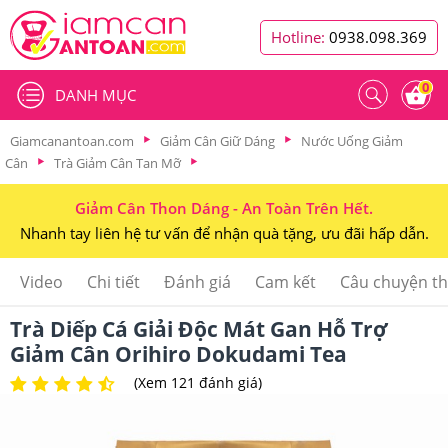
Hotline:
0938.098.369
0
DANH MỤC
Giamcanantoan.com
Giảm Cân Giữ Dáng
Nước Uống Giảm
Cân
Trà Giảm Cân Tan Mỡ
Giảm Cân Thon Dáng - An Toàn Trên Hết.
Nhanh tay liên hệ tư vấn để nhận quà tặng, ưu đãi hấp dẫn.
Video
Chi tiết
Đánh giá
Cam kết
Câu chuyện t
Trà Diếp Cá Giải Độc Mát Gan Hỗ Trợ
Giảm Cân Orihiro Dokudami Tea
(Xem 121 đánh giá)