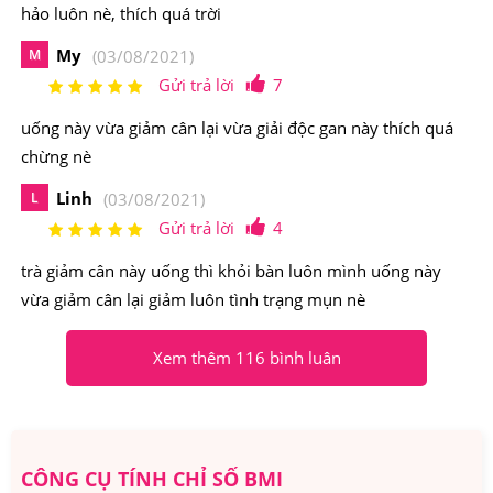
hảo luôn nè, thích quá trời
Trà diếp cá Orihiro Dokudami Tea được thị trường Nhật
My
M
(03/08/2021)
đón nhận
Gửi trả lời
7
2.Trà Diếp Cá Orihiro Dokudami Tea Có Nguồn
uống này vừa giảm cân lại vừa giải độc gan này thích quá
Gốc Xuất Xứ Từ Đâu, Thành Phần Như Thế
chừng nè
Nào?
Linh
L
(03/08/2021)
Thương hiệu: Orihio
Gửi trả lời
4
Xuất xứ: Nhật Bản
trà giảm cân này uống thì khỏi bàn luôn mình uống này
Quy cách: Hộp 60 gói
vừa giảm cân lại giảm luôn tình trạng mụn nè
Thành phần chủ yếu của Trà Diếp Cá Orihiro: Được chiết
Xem thêm 116 bình luân
xuất từ 100% lá diếp cá sấy khô, không phụ gia và chất
bảo quản, ...
CÔNG CỤ TÍNH CHỈ SỐ BMI