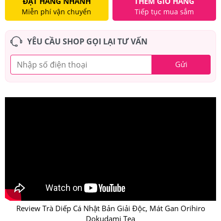
ĐẶT HÀNG NHANH
THÊM GIỎ HÀNG
Miễn phí vận chuyển
Tiếp tục mua sắm
YÊU CẦU SHOP GỌI LẠI TƯ VẤN
Gửi
Review Trà Diếp Cá Nhật Bản Giải Độc, Mát Gan Orihiro
Dokudami Tea