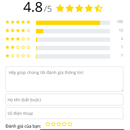
4.8
Công dụng chính của Trà Diếp Cá Orihiro Dokudami
/5
Tea
105
-Giúp thải độc toàn diện cơ thể, nâng cao sức khoẻ.
12
-Làm mát gan, thanh nhiệt, giúp cơ thể loại bỏ độc tố
2
-Giảm tình trạng mụn, nhọt, mề đay, loại trừ kích ứng
1
hoặc cơ thể đang có ổ viêm
1
-Giúp da dẻ mịn màng, cơ thể thanh thoát.
Điểm nổi bật của Trà Diếp Cá Orihiro Dokudami Tea
Trà diếp cá
Orihiro Dokudami Tea
được xử lí giảm vị
đắng nhưng vẫn giữ nguyên hàm lượng dinh dưỡng, rất
thơm ngon có tác dụng thanh lọc cơ thể, thải độc, sát
trùng, hỗ trợ điều cải thiện mụn nội tiết, giúp kích thích
tiêu hóa, cân bằng nội tiết tố cơ thể giúp duy trì sức
khoẻ.
Kém
Fair
Trung bình
Rất tốt
Tuyệt vời!
Đánh giá của bạn: