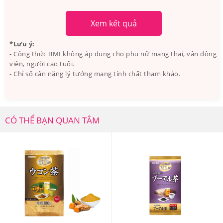
Ai đã sử dụng Trà Diếp Cá Orihiro Dokudami Tea
Xem kết quả
-Sản phẩm dùng tốt cho tất cả mọi người, cả nam và nữ,
ở mọi độ tuổi
*Lưu ý:
- Công thức BMI không áp dụng cho phụ nữ mang thai, vận động
-Những người có bệnh về gan, cần tăng cường chức
viên, người cao tuổi.
năng gan bằng thực phẩm chức năng an toàn.
- Chỉ số cân nặng lý tưởng mang tính chất tham khảo.
-Những người da dẻ kém, thường xuyên bị mụn nhọt.
CÓ THỂ BẠN QUAN TÂM