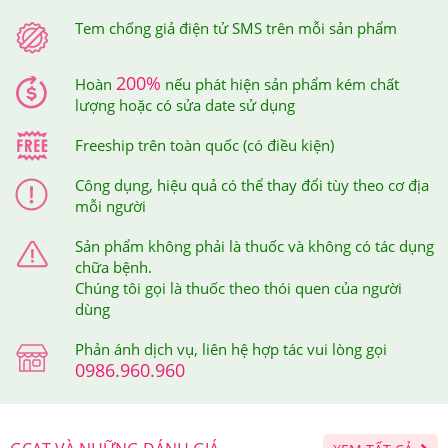
xác thực.
Tem chống giả điện tử SMS trên mỗi sản phẩm
Sau khi bạn đã soạn tin nhắn mã số gửi đi thì tổng đài sẽ
200%
gửi trả về cho bạn tin nhắn xác thực sản phẩm bạn vừa
Hoàn
nếu phát hiện sản phẩm kém chất
lượng hoặc có sửa date sử dụng
mua tại Hệ thống Giảm Cân An Toàn.
Freeship trên toàn quốc (có điều kiện)
Công dụng, hiệu quả có thể thay đổi tùy theo cơ địa
mỗi người
Sản phẩm không phải là thuốc và không có tác dụng
chữa bệnh.
Chúng tôi gọi là thuốc theo thói quen của người
dùng
Phản ánh dịch vụ, liên hệ hợp tác vui lòng gọi
0986.960.960