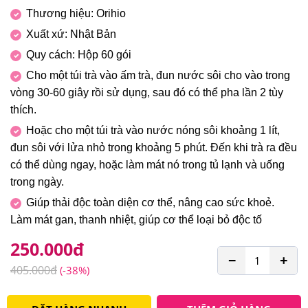
Thương hiệu: Orihio
Xuất xứ: Nhật Bản
Quy cách: Hộp 60 gói
Cho một túi trà vào ấm trà, đun nước sôi cho vào trong
vòng 30-60 giây rồi sử dụng, sau đó có thể pha lần 2 tùy
thích.
Hoặc cho một túi trà vào nước nóng sôi khoảng 1 lít,
đun sôi với lửa nhỏ trong khoảng 5 phút. Đến khi trà ra đều
có thể dùng ngay, hoặc làm mát nó trong tủ lạnh và uống
trong ngày.
Giúp thải độc toàn diện cơ thể, nâng cao sức khoẻ.
Làm mát gan, thanh nhiệt, giúp cơ thể loại bỏ độc tố
250.000
đ
−
+
405.000
đ
(-38%)