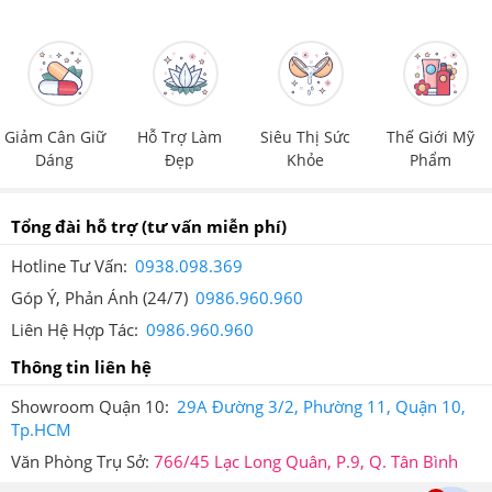
Tem chống giả của Giảm Cân An Toàn
Giảm Cân Giữ
Hỗ Trợ Làm
Siêu Thị Sức
Thế Giới Mỹ
6.Trà Diếp Cá Orihiro Dokudami TeaMua hàng
Dáng
Đẹp
Khỏe
Phẩm
tại Giảm Cân An Toàn có ưu đãi gì?
Tổng đài hỗ trợ
(tư vấn miễn phí)
Sản Phẩm
Trà Diếp Cá Orihiro Dokudami Teađang
Hotline Tư Vấn:
0938.098.369
được bán kèm với rất nhiều quà tặng giá trị. Hãy liên hệ
Góp Ý, Phản Ánh (24/7)
0986.960.960
ngay với Hệ Thống Giảm Cân An Toàn để cập nhật thông
Liên Hệ Hợp Tác:
0986.960.960
tin quà tặng mới.
Thông tin liên hệ
Hiện Trà Diếp Cá Orihiro đang bán chạy tại hệ thống
Showroom Quận 10:
29A Đường 3/2, Phường 11, Quận 10,
giamcanantoan.com. Hãy liên hệ ngay với Hệ Thống
Tp.HCM
Giảm Cân An Toàn để cập nhật thông tin về sản phẩm và
Văn Phòng Trụ Sở:
766/45 Lạc Long Quân, P.9, Q. Tân Bình
nhận nhiều phần quà tặng mới.