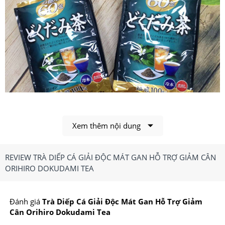
Xem thêm nội dung
REVIEW TRÀ DIẾP CÁ GIẢI ĐỘC MÁT GAN HỖ TRỢ GIẢM CÂN
Trà diếp cá Orihiro Dokudami Tea chiết xuất 100% từ rau
ORIHIRO DOKUDAMI TEA
diếp cá>
1.Trà Diếp Cá Orihiro Dokudami Tea Có Công
Đánh giá
Trà Diếp Cá Giải Độc Mát Gan Hỗ Trợ Giảm
Dụng, Điểm Nổi Bật Gì?
Cân Orihiro Dokudami Tea