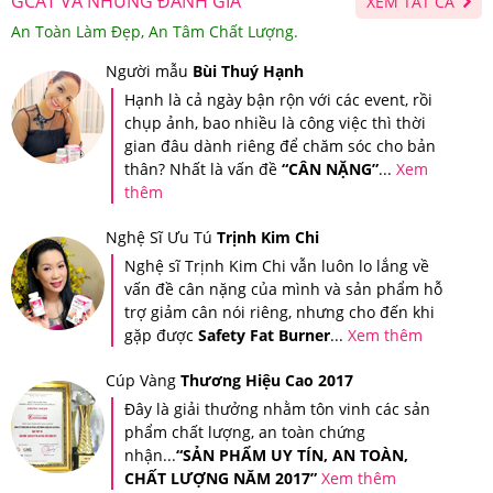
GCAT VÀ NHỮNG ĐÁNH GIÁ
XEM TẤT CẢ
An Toàn Làm Đẹp, An Tâm Chất Lượng.
Người mẫu
Bùi Thuý Hạnh
Hạnh là cả ngày bận rộn với các event, rồi
chụp ảnh, bao nhiều là công việc thì thời
gian đâu dành riêng để chăm sóc cho bản
thân? Nhất là vấn đề
“CÂN NẶNG”
...
Xem
thêm
Nghệ Sĩ Ưu Tú
Trịnh Kim Chi
Nghệ sĩ Trịnh Kim Chi vẫn luôn lo lắng về
Tin nhắn xác thực sản phẩm khi bạn mua hàng tại Hệ thống
vấn đề cân nặng của mình và sản phẩm hỗ
Giảm Cân An Toàn
trợ giảm cân nói riêng, nhưng cho đến khi
Ngoài ra, Hệ thống Giảm Cân An Toàn còn áp dụng tem
gặp được
Safety Fat Burner
...
Xem thêm
chống giả riêng của Hệ thống trên tất cả sản phẩm để
Cúp Vàng
Thương Hiệu Cao 2017
quý khách hàng có thể đảm bảo quyền lợi của người tiêu
Đây là giải thưởng nhằm tôn vinh các sản
phẩm chất lượng, an toàn chứng
dùng.
nhận...
“SẢN PHẨM UY TÍN, AN TOÀN,
CHẤT LƯỢNG NĂM 2017”
Xem thêm