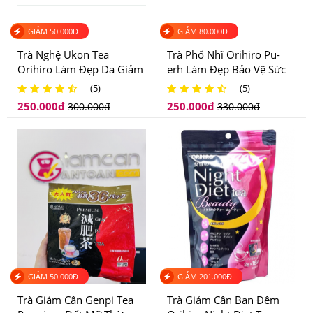
GIẢM
50.000
Đ
GIẢM
80.000
Đ
Trà Nghệ Ukon Tea
Trà Phổ Nhĩ Orihiro Pu-
Orihiro Làm Đẹp Da Giảm
erh Làm Đẹp Bảo Vệ Sức
Cân Hiệu Quả
Khỏe
(5)
(5)
250.000
đ
250.000
đ
300.000
đ
330.000
đ
Trà Diếp Cá Orihiro an toàn cho sức khỏe
4.Trà Diếp Cá Orihiro Dokudami Tea Nên Dùng
Như Thế Nào Để Hiệu Quả?
-Cho một túi trà vào ấm trà, đun nước sôi cho vào trong
vòng 30-60 giây rồi sử dụng, sau đó có thể pha lần 2 tùy
thích.
GIẢM
50.000
Đ
GIẢM
201.000
Đ
-Hoặc cho một túi trà vào nước nóng sôi khoảng 1 lít,
Trà Giảm Cân Genpi Tea
Trà Giảm Cân Ban Đêm
đun sôi với lửa nhỏ trong khoảng 5 phút. Đến khi trà ra