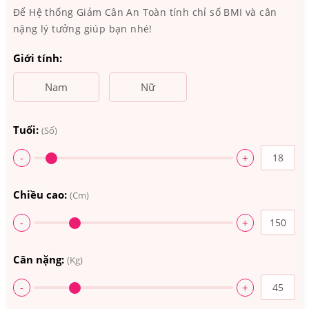
Để Hệ thống Giảm Cân An Toàn tính chỉ số BMI và cân
nặng lý tưởng giúp bạn nhé!
Giới tính:
Nam
Nữ
Tuổi:
(Số)
-
+
Chiều cao:
(Cm)
-
+
Thành phần của trà diếp cá Orihiro Dokudami Tea tốt cho
sức khỏe
Cân nặng:
(Kg)
3.Trà Diếp Cá Orihiro Dokudami Tea Có Tốt
-
+
Không? Ai Đã Sử Dụng?