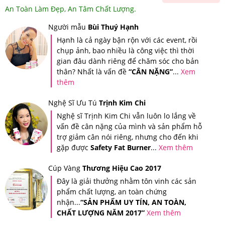
Mua Ở Đâu Đảm Bảo?
An Toàn Làm Đẹp, An Tâm Chất Lượng.
Người mẫu
Bùi Thuý Hạnh
Tại hệ thống Giảm Cân An Toàn, Serum Revitalash
Hạnh là cả ngày bận rộn với các event, rồi
Eyebrow Conditioner 0,9ml có giá
1,149,000
VNĐ.
chụp ảnh, bao nhiều là công việc thì thời
gian đâu dành riêng để chăm sóc cho bản
Giảm Cân An Toàn là nơi cung cấp các dòng sản phẩm
thân? Nhất là vấn đề
“CÂN NẶNG”
...
Xem
hỗ trợ chức năng giảm cân, chăm sóc sức khỏe cao
thêm
cấp, chính hãng, có nguồn gốc rõ ràng. Do vậy, đây
Nghệ Sĩ Ưu Tú
Trịnh Kim Chi
được xem là địa chỉ đáng tin cậy và là nơi mua sắm, làm
Nghệ sĩ Trịnh Kim Chi vẫn luôn lo lắng về
vấn đề cân nặng của mình và sản phẩm hỗ
đẹp, chăm sóc sức khỏe lý tưởng của tất cả mọi người.
trợ giảm cân nói riêng, nhưng cho đến khi
gặp được
Safety Fat Burner
...
Xem thêm
Bạn cũng có thể dễ dàng kiểm tra thông tin sản phẩm
bằng ứng dụng
iCheck
- Ứng dụng tra cứu nguồn gốc
Cúp Vàng
Thương Hiệu Cao 2017
sản phẩm được sử dụng rộng rãi bởi người tiêu dùng
Đây là giải thưởng nhằm tôn vinh các sản
phẩm chất lượng, an toàn chứng
Việt Nam.
nhận...
“SẢN PHẨM UY TÍN, AN TOÀN,
CHẤT LƯỢNG NĂM 2017”
Xem thêm
Trên mỗi sản phẩm tại Hệ thống Giảm Cân An Toàn đều