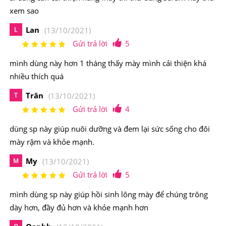
cũng như được các chuyên gia da liễu hàng đầu của Mỹ
xem sao
khuyên dùng.
Lan
L
(13/10/2021)
Gửi trả lời
5
mình dùng này hơn 1 tháng thấy mày mình cải thiện khá
nhiều thích quá
Trân
T
(13/10/2021)
Gửi trả lời
4
dùng sp này giúp nuôi dưỡng và đem lại sức sống cho đôi
mày rậm và khỏe mạnh.
My
M
(13/10/2021)
Gửi trả lời
5
mình dùng sp này giúp hồi sinh lông mày để chúng trông
dày hơn, đầy đủ hơn và khỏe mạnh hơn