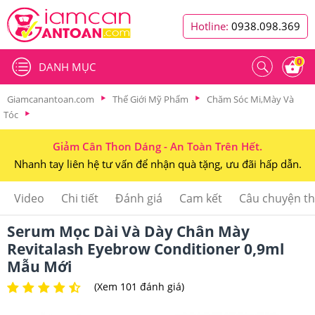
Hotline:
0938.098.369
0
DANH MỤC
Giamcanantoan.com
Thế Giới Mỹ Phẩm
Chăm Sóc Mi,Mày Và
Tóc
Giảm Cân Thon Dáng - An Toàn Trên Hết.
Nhanh tay liên hệ tư vấn để nhận quà tặng, ưu đãi hấp dẫn.
Video
Chi tiết
Đánh giá
Cam kết
Câu chuyện t
Serum Mọc Dài Và Dày Chân Mày
Revitalash Eyebrow Conditioner 0,9ml
Mẫu Mới
(Xem 101 đánh giá)