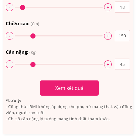
-
+
Carmellia Oleifera Leaf Extract, Swertia Japonica
Extract, Biotinyl Tripeptide-1, Octapeptide-2, Calendula
Chiều cao:
(Cm)
Officinalis Flower Extract, Triticum Vulgare (Wheat)
-
+
Protein, Phenoxyethanol, Chlorphenesin, Glycerin,
Cellulose Gum, Butylene Glycol, Pentylene Glycol,
Cân nặng:
(Kg)
Phosphoric Acid, Disodium Phosphate.
-
+
Xem kết quả
*Lưu ý:
- Công thức BMI không áp dụng cho phụ nữ mang thai, vận động
viên, người cao tuổi.
- Chỉ số cân nặng lý tưởng mang tính chất tham khảo.