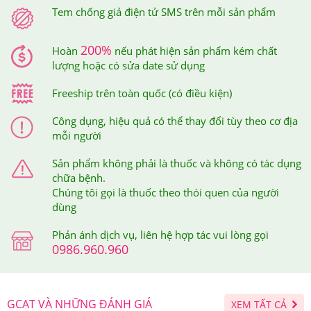
thoáng. Bạn có thể thấy hiệu quả của sản phẩm chỉ sau
Tem chống giả điện tử SMS trên mỗi sản phẩm
2-4 tuần sử dụng.
200%
Hoàn
nếu phát hiện sản phẩm kém chất
lượng hoặc có sửa date sử dụng
Freeship trên toàn quốc (có điều kiện)
Công dụng, hiệu quả có thể thay đổi tùy theo cơ địa
mỗi người
Sản phẩm không phải là thuốc và không có tác dụng
chữa bệnh.
Chúng tôi gọi là thuốc theo thói quen của người
dùng
Serum Revitalash Eyebrow Conditioner 0,9ml dùng
Phản ánh dịch vụ, liên hệ hợp tác vui lòng gọi
thường xuyên sẽ rất hiệu quả
0986.960.960
5.Serum Mọc Dài Và Dày Chân Mày Revitalash
Eyebrow Conditioner 0,9ml Giá Bao Nhiêu, Nên
GCAT VÀ NHỮNG ĐÁNH GIÁ
XEM TẤT CẢ