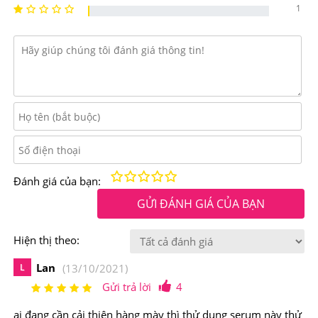
1
-Giúp dày lông mày, tăng cường và bổ dưỡng với công
nghệ tiên tiến giúp hồi sinh lông mày để chúng trông dày
hơn, đầy đủ hơn và khỏe mạnh hơn.
-Dòng sản phẩm này còn giúp hồi sinh lông mày để
chúng trông dày hơn, đầy đủ hơn và khỏe mạnh hơn.
-Giúp chống gẫy rụng lông mày, giữ ẩm tự nhiên, giúp
lông mày duy trìđộ ẩm để không bị khô và dễ gãy.
Kém
Fair
Trung bình
Rất tốt
Tuyệt vời!
Đánh giá của bạn:
Điểm nổi bật của Serum Mọc Dài Và Dày Chân Mày
GỬI ĐÁNH GIÁ CỦA BẠN
Revitalash Eyebrow Conditioner 0,9ml
Hiện thị theo:
Serum Revitalash Eyebrow Conditioner 0,9ml là sản
Lan
L
(13/10/2021)
phẩm dưỡng lông mày duy nhất được kiểm nghiệm bởi
Gửi trả lời
4
cục Quản lý Thực phẩm và Dược phẩm Hoa Kỳ-FDA,
ai đang cần cải thiện hàng mày thì thử dung serum này thử