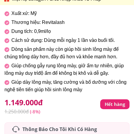
Xuất xứ: Mỹ
Thương hiệu: Revitalash
Dung tích: 0,9ml/lọ
Cách sử dụng: Dùng mỗi ngày 1 lần vào buổi tối.
Dòng sản phẩm này còn giúp hồi sinh lông mày để
chúng trông dày hơn, đầy đủ hơn và khỏe mạnh hơn.
Giúp chống gẫy rụng lông mày, giữ ẩm tự nhiên, giúp
lông mày duy trìđộ ẩm để không bị khô và dễ gãy.
Giúp dày lông mày, tăng cường và bổ dưỡng với công
nghệ tiên tiến giúp hồi sinh lông mày
1.149.000
đ
Hết hàng
1.250.000
đ
(-8%)
Thông Báo Cho Tôi Khi Có Hàng