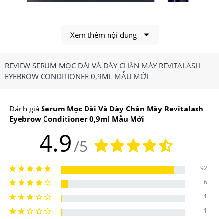
Xem thêm nội dung
REVIEW SERUM MỌC DÀI VÀ DÀY CHÂN MÀY REVITALASH
EYEBROW CONDITIONER 0,9ML MẪU MỚI
Đánh giá
Serum Mọc Dài Và Dày Chân Mày Revitalash
Serum mọc mày Revitalash hiện đang rất hot trên thị
Eyebrow Conditioner 0,9ml Mẫu Mới
trường
4.9
/5
1.Serum Mọc Dài Và Dày Chân Mày Revitalash
Eyebrow Conditioner 0,9ml Có Công Dụng, Điểm
92
Nổi Bật Gì?
6
1
Công dụng chính của
Serum Mọc Dài Và Dày Chân
1
Mày Revitalash Eyebrow Conditioner 0,9ml