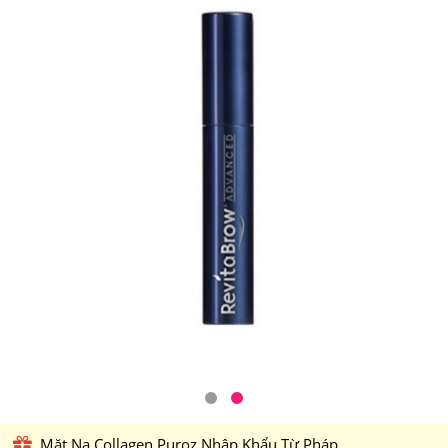
Mặt Nạ Collagen Puroz Nhập Khẩu Từ Pháp