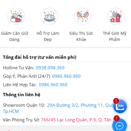
được dán tem chống hàng giả điện tử SMS để đảm bảo
quyền lợi của khách hàng.
Giảm Cân Giữ
Hỗ Trợ Làm
Siêu Thị Sức
Thế Giới Mỹ
Dáng
Đẹp
Khỏe
Phẩm
Tổng đài hỗ trợ
(tư vấn miễn phí)
Tem chống giả điện tử SMS trên mỗi sản phẩm
Hotline Tư Vấn:
0938.098.369
Khi cào lớp tem này ra thì bạn sẽ nhận được mã số của
Góp Ý, Phản Ánh (24/7)
0986.960.960
sản phẩm mình đã mua, sau đó, bạn soạn tin nhắn theo
Liên Hệ Hợp Tác:
0986.960.960
cú pháp hướng dẫn trên tem và gửi đến 7039 để được
Thông tin liên hệ
xác thực.
1
Showroom Quận 10:
29A Đường 3/2, Phường 11, Quận 10,
Sau khi bạn đã soạn tin nhắn mã số gửi đi thì tổng đài sẽ
Tp.HCM
gửi trả về cho bạn tin nhắn xác thực sản phẩm bạn vừa
1
Văn Phòng Trụ Sở:
766/45 Lạc Long Quân, P.9, Q. Tân Bình
mua tại Hệ thống Giảm Cân An Toàn.