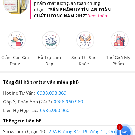
phẩm chất lượng, an toàn chứng
Ngoài ra, Hệ thống Giảm Cân An Toàn còn áp dụng tem
nhận...
“SẢN PHẨM UY TÍN, AN TOÀN,
CHẤT LƯỢNG NĂM 2017”
Xem thêm
chống giả riêng của Hệ thống trên tất cả sản phẩm để
quý khách hàng có thể đảm bảo quyền lợi của người tiêu
dùng.
Giảm Cân Giữ
Hỗ Trợ Làm
Siêu Thị Sức
Thế Giới Mỹ
Dáng
Đẹp
Khỏe
Phẩm
Tổng đài hỗ trợ
(tư vấn miễn phí)
Tem chống giả của Giảm Cân An Toàn
Hotline Tư Vấn:
0938.098.369
6.Viên Uống Vintamin Tổng Hợp One A Day
Góp Ý, Phản Ánh (24/7)
0986.960.960
Womens 50+ Của Mỹ Mua hàng tại Giảm Cân
Liên Hệ Hợp Tác:
0986.960.960
An Toàn có ưu đãi gì?
Thông tin liên hệ
1
Sản Phẩm Viên Uống Vintamin Tổng Hợp
One A Day
Showroom Quận 10:
29A Đường 3/2, Phường 11, Quận 10,