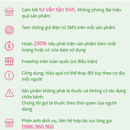
tư vấn tận tình.
Cam kết
Không phóng đại hiệu
quả sản phẩm
Tem chống giả điện tử SMS trên mỗi sản phẩm
Tem chống giả điện tử SMS trên mỗi sản phẩm
Khi cào lớp tem này ra thì bạn sẽ nhận được mã số của
sản phẩm mình đã mua, sau đó, bạn soạn tin nhắn theo
200%
Hoàn
nếu phát hiện sản phẩm kém chất
cú pháp hướng dẫn trên tem và gửi đến 7039 để được
lượng hoặc có sửa date sử dụng
xác thực.
Freeship trên toàn quốc (có điều kiện)
Sau khi bạn đã soạn tin nhắn mã số gửi đi thì tổng đài sẽ
Công dụng, hiệu quả có thể thay đổi tùy theo cơ địa
gửi trả về cho bạn tin nhắn xác thực sản phẩm bạn vừa
mỗi người
mua tại Hệ thống Giảm Cân An Toàn.
Sản phẩm không phải là thuốc và không có tác dụng
chữa bệnh.
Chúng tôi gọi là thuốc theo thói quen của người
dùng
Phản ánh dịch vụ, liên hệ hợp tác vui lòng gọi
0986.960.960