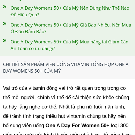
One A Day Womens 50+ Của Mỹ Nên Dùng Như Thế Nào
Để Hiệu Quả?
One A Day Womens 50+ Của Mỹ Giá Bao Nhiêu, Nên Mua
Ở Đâu Đảm Bảo?
One A Day Womens 50+ Của Mỹ Mua hàng tại Giảm Cân
An Toàn có ưu đãi gì?
CHI TIẾT SẢN PHẨM VIÊN UỐNG VITAMIN TỔNG HỢP ONE A
DAY WOMENS 50+ CỦA MỸ
Vai trò của vitamin đóng vai trò rất quan trọng trong cơ
thể mỗi người, chính vì thế để cải thiện sức khỏe chúng
ta hãy lắng nghe cơ thể. Nhất là phụ nữ tuổi mãn kinh,
để tránh tình trạng thiếu hụt vintamin chúng ta hãy nên
bổ sung viên uống
One A Day For Women 50+
loại 300
viên mẫu mới với kích thước viên nhỏ hơn, dễ uống hơn: