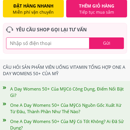
ĐẶT HÀNG NHANH
THÊM GIỎ HÀNG
Miễn phí vận chuyển
Tiếp tục mua sắm
YÊU CẦU SHOP GỌI LẠI TƯ VẤN
Gửi
CÂU HỎI SẢN PHẨM VIÊN UỐNG VITAMIN TỔNG HỢP ONE A
DAY WOMENS 50+ CỦA MỸ
A Day Womens 50+ Của MỹCó Công Dụng, Điểm Nổi Bật
Gì?
One A Day Womens 50+ Của MỹCó Nguồn Gốc Xuất Xứ
Từ Đâu, Thành Phần Như Thế Nào?
One A Day Womens 50+ Của Mỹ Có Tốt Không? Ai Đã Sử
Dụng?