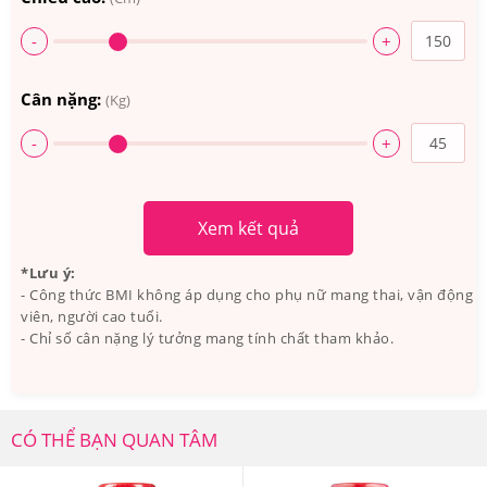
-
+
Cân nặng:
(Kg)
-
+
Xem kết quả
One A Day Womens 50+ mẫu mới
*Lưu ý:
- Công thức BMI không áp dụng cho phụ nữ mang thai, vận động
3.Viên Uống Vintamin Tổng Hợp One A Day
viên, người cao tuổi.
Womens 50+ Của Mỹ Có Tốt Không? Ai Đã Sử
- Chỉ số cân nặng lý tưởng mang tính chất tham khảo.
Dụng?
Viên Uống Vintamin Tổng Hợp One A Day Womens
CÓ THỂ BẠN QUAN TÂM
50+ Của Mỹ Có Tốt Không?