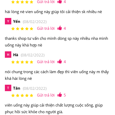
Gửi trả lời
4
hài lòng nè vien uống này giúp tôi cải thiện sk nhiều nè
Yến
Y
(08/02/2022)
Gửi trả lời
4
thanks shop tư vấn cho mình dòng sp này nhiều nha mình
uống này khá hợp nè
Hà
H
(08/02/2022)
Gửi trả lời
4
One A Day Womens 50+ được kiểm duyệt chất lượng, độ
an toàn từ Bộ Y Tế Hoa Kỳ
nói chung trong các cách làm đẹp thì viên uống này m thấy
khá hài lòng nè
2.Viên Uống Vintamin Tổng Hợp One A Day
Womens 50+ Của MỹCó Nguồn Gốc Xuất Xứ Từ
Tân
T
(08/02/2022)
Đâu, Thành Phần Như Thế Nào?
Gửi trả lời
5
viên uống này giúp cải thiện chất lượng cuộc sống, giúp
Xuất xứ: Mỹ
phục hồi sức khỏe cho người già.