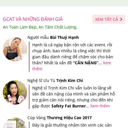
GCAT VÀ NHỮNG ĐÁNH GIÁ
XEM TẤT CẢ
An Toàn Làm Đẹp, An Tâm Chất Lượng.
Người mẫu
Bùi Thuý Hạnh
Hạnh là cả ngày bận rộn với các event, rồi
chụp ảnh, bao nhiều là công việc thì thời
gian đâu dành riêng để chăm sóc cho bản
thân? Nhất là vấn đề
“CÂN NẶNG”
...
Xem
thêm
Nghệ Sĩ Ưu Tú
Trịnh Kim Chi
Nghệ sĩ Trịnh Kim Chi vẫn luôn lo lắng về
vấn đề cân nặng của mình và sản phẩm hỗ
trợ giảm cân nói riêng, nhưng cho đến khi
gặp được
Safety Fat Burner
...
Xem thêm
Cúp Vàng
Thương Hiệu Cao 2017
Tin nhắn xác thực sản phẩm khi bạn mua hàng tại Hệ thống
Đây là giải thưởng nhằm tôn vinh các sản
Giảm Cân An Toàn