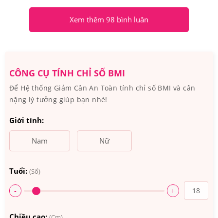
Thương hiệu: Bayer
Quy cách: Hộp 300 viên
Xem thêm 98 bình luân
Thành phần chủ yếu của Viên Uống Vintamin Tổng
Hợp One A Day Womens 50+ Của Mỹ
CÔNG CỤ TÍNH CHỈ SỐ BMI
Thành phần chính:
Calcium Carbonate, Microcrystalline
Để Hệ thống Giảm Cân An Toàn tính chỉ số BMI và cân
Cellulose, Ascorbic Acid, Magnesium Oxide ... Và một số
nặng lý tưởng giúp bạn nhé!
thành phần phụ khác.
Giới tính:
Nam
Nữ
Tuổi:
(Số)
-
+
Chiều cao:
(Cm)