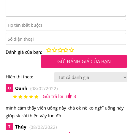
Điểm nổi bật của Viên Uống Vintamin Tổng Hợp One
A Day Womens 50+ Của Mỹ
One A Day Womens 50+
Của Mỹ được nghiên cứu và
điều chế từ các loại vitamin và khoáng chất, thành phần
tự nhiên bởi các chuyên gia hàng đầu về Y học tại Mỹ,
Kém
Fair
Trung bình
Rất tốt
Tuyệt vời!
Đánh giá của bạn:
được kiểm duyệt chất lượng, độ an toàn từ Bộ Y Tế Hoa
GỬI ĐÁNH GIÁ CỦA BẠN
Kỳ nên đảm bảo an toàn cho người sử dụng.
Hiện thị theo:
Oanh
O
(08/02/2022)
Gửi trả lời
3
mình cảm thấy viên uống này khá ok nè ko nghĩ uống này
giúp sk cải thiện vây lun đó
Thủy
T
(08/02/2022)