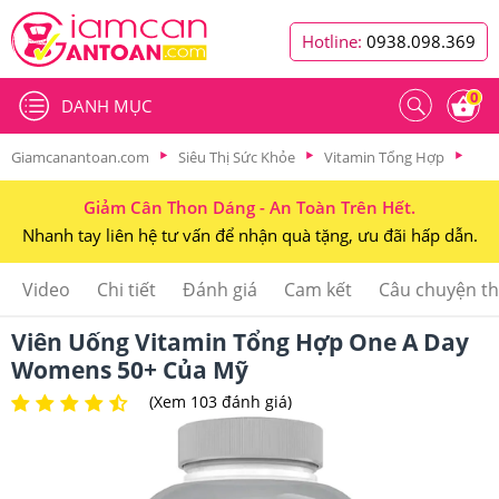
Hotline:
0938.098.369
0
DANH MỤC
Giamcanantoan.com
Siêu Thị Sức Khỏe
Vitamin Tổng Hợp
Giảm Cân Thon Dáng - An Toàn Trên Hết.
Nhanh tay liên hệ tư vấn để nhận quà tặng, ưu đãi hấp dẫn.
Video
Chi tiết
Đánh giá
Cam kết
Câu chuyện t
Viên Uống Vitamin Tổng Hợp One A Day
Womens 50+ Của Mỹ
(Xem 103 đánh giá)