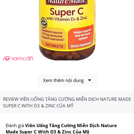
Nature Made Super C With D3 & Zinc Của Mỹ hiện đang
hot trên thị trường
Xem thêm nội dung
1.Viên Uống Tăng Cường Miễn Dịch Nature
Made Super C With D3 & Zinc Của Mỹ Có Công
REVIEW VIÊN UỐNG TĂNG CƯỜNG MIỄN DỊCH NATURE MADE
SUPER C WITH D3 & ZINC CỦA MỸ
Dụng, Điểm Nổi Bật Gì?
Công dụng chính của
Vi
ê
n Uống Tăng Cường Miễn
Đánh giá
Viên Uống Tăng Cường Miễn Dịch Nature
Made Super C With D3 & Zinc Của Mỹ
Dịch Nature Made Super C With D3 & Zinc Của Mỹ