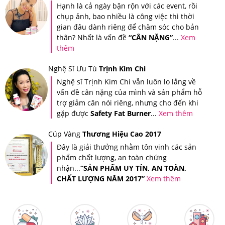
Hạnh là cả ngày bận rộn với các event, rồi
bằng ứng dụng iCheck - Ứng dụng tra cứu nguồn gốc
chụp ảnh, bao nhiều là công việc thì thời
sản phẩm được sử dụng rộng rãi bởi người tiêu dùng
gian đâu dành riêng để chăm sóc cho bản
thân? Nhất là vấn đề
“CÂN NẶNG”
...
Xem
Việt Nam.
thêm
Trên mỗi sản phẩm tại Hệ thống Giảm Cân An Toàn đều
Nghệ Sĩ Ưu Tú
Trịnh Kim Chi
được dán tem chống hàng giả điện tử SMS để đảm bảo
Nghệ sĩ Trịnh Kim Chi vẫn luôn lo lắng về
quyền lợi của khách hàng.
vấn đề cân nặng của mình và sản phẩm hỗ
trợ giảm cân nói riêng, nhưng cho đến khi
gặp được
Safety Fat Burner
...
Xem thêm
Cúp Vàng
Thương Hiệu Cao 2017
Đây là giải thưởng nhằm tôn vinh các sản
phẩm chất lượng, an toàn chứng
nhận...
“SẢN PHẨM UY TÍN, AN TOÀN,
CHẤT LƯỢNG NĂM 2017”
Xem thêm
Tem chống giả điện tử SMS trên mỗi sản phẩm
Khi cào lớp tem này ra thì bạn sẽ nhận được mã số của
sản phẩm mình đã mua, sau đó, bạn soạn tin nhắn theo