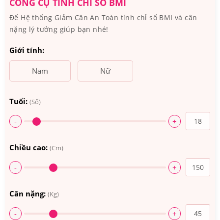
CÔNG CỤ TÍNH CHỈ SỐ BMI
Nào?
Để Hệ thống Giảm Cân An Toàn tính chỉ số BMI và cân
nặng lý tưởng giúp bạn nhé!
Xuất xứ: Mỹ
Giới tính:
Thương hiệu: Nature Made
Quy cách: Hộp 200 viên
Nam
Nữ
Thành phần chủ yếu của Vi
ê
n Uống Tăng Cường Miễn
Tuổi:
(Số)
Dịch Nature Made Super C With D3 & Zinc Của Mỹ
-
+
Thành phần chính gồm: Vitamin C (900mg); Vitamin A
(450mcg); Vitamin E (15mg); Vitamin D3 (25mcg); Zinc
Chiều cao:
(Cm)
(11mg),...
-
+
Cân nặng:
(Kg)
-
+