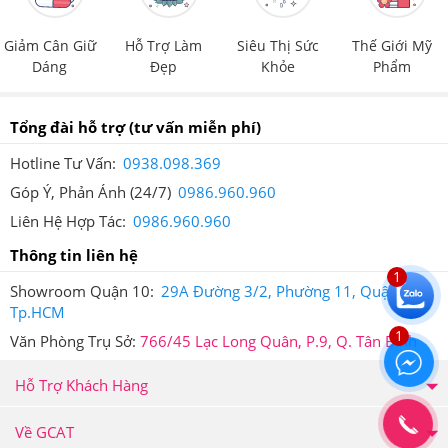
cú pháp hướng dẫn trên tem và gửi đến 7039 để được
Giảm Cân Giữ
Hỗ Trợ Làm
Siêu Thị Sức
Thế Giới Mỹ
xác thực.
Dáng
Đẹp
Khỏe
Phẩm
Sau khi bạn đã soạn tin nhắn mã số gửi đi thì tổng đài sẽ
gửi trả về cho bạn tin nhắn xác thực sản phẩm bạn vừa
Tổng đài hỗ trợ
(tư vấn miễn phí)
mua tại Hệ thống Giảm Cân An Toàn.
Hotline Tư Vấn:
0938.098.369
Góp Ý, Phản Ánh (24/7)
0986.960.960
Liên Hệ Hợp Tác:
0986.960.960
Thông tin liên hệ
1
Showroom Quận 10:
29A Đường 3/2, Phường 11, Quận 10,
Tp.HCM
1
Văn Phòng Trụ Sở:
766/45 Lạc Long Quân, P.9, Q. Tân Bình
Hỗ Trợ Khách Hàng
Về GCAT