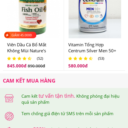
GIẢM
45.000
Đ
Viên Dầu Cá Bổ Mắt
Vitamin Tổng Hợp
Không Mùi Nature's
Centrum Silver Men 50+
Bounty Fish Oil 1400mg
Dành Cho Nam Giới Trên
(52)
(53)
130 Viên Của Mỹ
50 Tuổi
845.000
đ
580.000
đ
890.000
đ
CAM KẾT MUA HÀNG
tư vấn tận tình.
Cam kết
Không phóng đại hiệu
quả sản phẩm
Tem chống giả điện tử SMS trên mỗi sản phẩm
Nature Made Super C With D3 & Zinc sẽ giúp người dùng