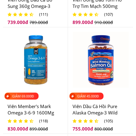
-Người muốn bảo vệ sức khỏe.
Sung 360g Omega-3
Trợ Tim Mạch 500mg
Nature Made Fish Oil
Kirkland Signature Krill Oil
(111)
(107)
1200mg
Của Mỹ
739.000
đ
899.000
đ
789.000
đ
910.000
đ
GIẢM
69.000
Đ
GIẢM
45.000
Đ
Viên Member's Mark
Viên Dầu Cá Hồi Pure
Omega 3-6-9 1600Mg
Alaska Omega-3 Wild
325 Viên
Salmon Oil 1000mg Của
(118)
(105)
Mỹ
830.000
đ
755.000
đ
899.000
đ
800.000
đ