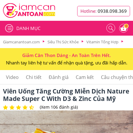
Hotline:
0938.098.369
0
DANH MỤC
Giamcanantoan.com
Siêu Thị Sức Khỏe
Vitamin Tổng Hợp
Giảm Cân Thon Dáng - An Toàn Trên Hết.
Nhanh tay liên hệ tư vấn để nhận quà tặng, ưu đãi hấp dẫn.
Video
Chi tiết
Đánh giá
Cam kết
Câu chuyện t
Viên Uống Tăng Cường Miễn Dịch Nature
Made Super C With D3 & Zinc Của Mỹ
(Xem 106 đánh giá)