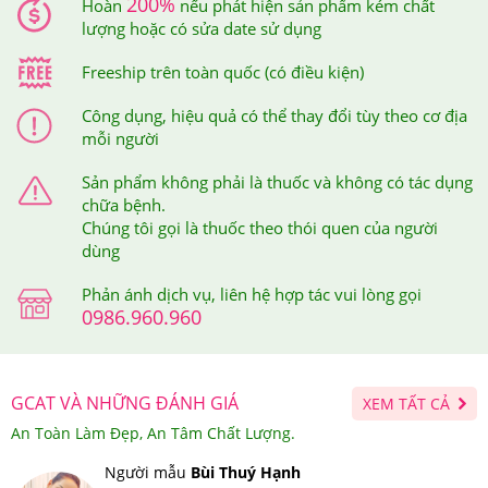
200%
Hoàn
nếu phát hiện sản phẩm kém chất
tăng đề kháng mùa dịch
lượng hoặc có sửa date sử dụng
5.Viên Uống Tăng Cường Miễn Dịch Nature
Freeship trên toàn quốc (có điều kiện)
Made Super C With D3 & Zinc Của Mỹ Giá Bao
Công dụng, hiệu quả có thể thay đổi tùy theo cơ địa
Nhiêu, Nên Mua Ở Đâu Đảm Bảo?
mỗi người
Sản phẩm không phải là thuốc và không có tác dụng
Tại hệ thống Giảm Cân An Toàn, Viên Nature
chữa bệnh.
Made
Super C With D3 & Zinc
Của Mỹ có giá
750,000
Chúng tôi gọi là thuốc theo thói quen của người
VNĐ.
dùng
Phản ánh dịch vụ, liên hệ hợp tác vui lòng gọi
Giảm Cân An Toàn là nơi cung cấp các dòng sản phẩm
0986.960.960
hỗ trợ chức năng giảm cân, chăm sóc sức khỏe cao
cấp, chính hãng, có nguồn gốc rõ ràng. Do vậy, đây
được xem là địa chỉ đáng tin cậy và là nơi mua sắm, làm
GCAT VÀ NHỮNG ĐÁNH GIÁ
XEM TẤT CẢ
đẹp, chăm sóc sức khỏe lý tưởng của tất cả mọi người.
An Toàn Làm Đẹp, An Tâm Chất Lượng.
Người mẫu
Bùi Thuý Hạnh
Bạn cũng có thể dễ dàng kiểm tra thông tin sản phẩm