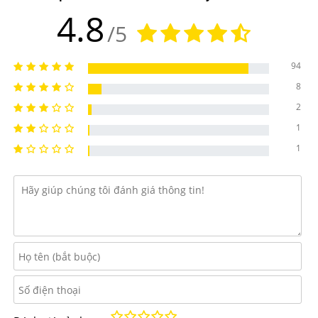
4.8
-Chống oxy hóa mạnh, bảo vệ tế bào trước gốc tự do,
/5
duy trì hệ thần kinh khỏe mạnh
94
-Tăng cường sức khỏe tổng thể và còn hỗ trợ làm đẹp
8
da
2
1
-Giảm vết thâm sạm, đồi mồi, giúp da đều màu rạng rỡ
1
-Làm chậm sự xuất hiện nếp nhăn, duy trì làn da đàn hồi,
căng mịn
-Giảm sẹo, thâm, thúc đẩy vết thương chóng lành
-Tăng cường hệ thống miễn dịch, bảo vệ cơ thể tốt hơn
trước virus, vi khuẩn, mầm bệnh, nhiễm trùng.
-Làm giảm nguy cơ mắc cảm lạnh, cảm cúm và các