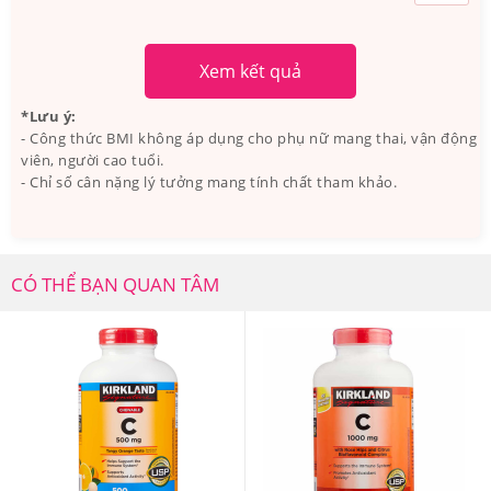
Xem kết quả
*Lưu ý:
- Công thức BMI không áp dụng cho phụ nữ mang thai, vận động
viên, người cao tuổi.
- Chỉ số cân nặng lý tưởng mang tính chất tham khảo.
CÓ THỂ BẠN QUAN TÂM
Nature Made Super C With D3 & Zinc của Nature Made
sản xuất đạt chuẩn USP của Mỹ
3.Viên Uống Tăng Cường Miễn Dịch Nature
Made Super C With D3 & Zinc Của Mỹ Có Tốt