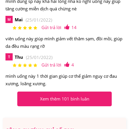
mình dùng sp này khá hài lòng nha ko nghĩ uống này giúp
tăng cường miễn dịch quá chừng nè
Mai
M
(25/01/2022)
Gửi trả lời
14
viên uống này giúp mình giảm vết thâm sạm, đồi mồi, giúp
da đều màu rạng rỡ
Thu
T
(25/01/2022)
Gửi trả lời
4
mình uống này 1 thời gian giúp cơ thể giảm nguy cơ đau
xương, loãng xương.
Nature Made Super C With D3 & Zinc chứa rất nhiều
Xem thêm 101 bình luân
vintamin C giúp nâng cao đề kháng
2.Viên Uống Tăng Cường Miễn Dịch Nature
Made Super C With D3 & Zinc Của Mỹ Có Nguồn
Gốc Xuất Xứ Từ Đâu, Thành Phần Như Thế