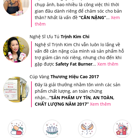
chụp ảnh, bao nhiều là công việc thì thời
gian đâu dành riêng để chăm sóc cho bản
thân? Nhất là vấn đề
“CÂN NẶNG”
...
Xem
thêm
Nghệ Sĩ Ưu Tú
Trịnh Kim Chi
Nghệ sĩ Trịnh Kim Chi vẫn luôn lo lắng về
vấn đề cân nặng của mình và sản phẩm hỗ
trợ giảm cân nói riêng, nhưng cho đến khi
gặp được
Safety Fat Burner
...
Xem thêm
Ai đã sử dụng
Viên Uống Hỗ Trợ Trắng Da Codeage
Liposomal Glutathione 1000mg Của Mỹ
Cúp Vàng
Thương Hiệu Cao 2017
Đây là giải thưởng nhằm tôn vinh các sản
-Người bận rộn, ít có thời gian dưỡng trắng da
phẩm chất lượng, an toàn chứng
nhận...
“SẢN PHẨM UY TÍN, AN TOÀN,
-Người có làn da không đều màu, sạm, tàn nhang
CHẤT LƯỢNG NĂM 2017”
Xem thêm
-Người uống rượu bia/ thuốc tây nhiều khiến chức năng
gan suy giảm
-Người muốn trắng da an toàn từ bên trong.