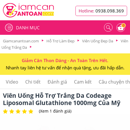
Hotline:
0938.098.369
0
DANH MỤC
Giamcanantoan.com
Hỗ Trợ Làm Đẹp
Viên Uống Đẹp Da
Viên
Uống Trắng Da
Giảm Cân Thon Dáng - An Toàn Trên Hết.
Nhanh tay liên hệ tư vấn để nhận quà tặng, ưu đãi hấp dẫn.
Video
Chi tiết
Đánh giá
Cam kết
Câu chuyện t
Viên Uống Hỗ Trợ Trắng Da Codeage
Liposomal Glutathione 1000mg Của Mỹ
(Xem 1 đánh giá)