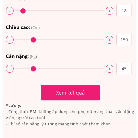
-
+
Chiều cao:
(Cm)
-
+
Cân nặng:
(Kg)
-
+
Xem kết quả
*Lưu ý:
Mẫu mới và cũ của viên Codeage Liposomal Glutathione
- Công thức BMI không áp dụng cho phụ nữ mang thai, vận động
viên, người cao tuổi.
1000mg
- Chỉ số cân nặng lý tưởng mang tính chất tham khảo.
2.Viên Uống Hỗ Trợ Trắng Da Codeage