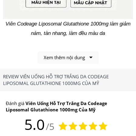
Viên Codeage Liposomal Glutathione 1000mg làm giảm
nám, tàn nhang, làm đều màu da
1.Viên Uống Hỗ Trợ Trắng Da Codeage
Liposomal Glutathione 1000mg Của Mỹ Có Công
Xem thêm nội dung
Dụng, Điểm Nổi Bật Gì?
REVIEW VIÊN UỐNG HỖ TRỢ TRẮNG DA CODEAGE
Công dụng chính của
Viên Uống Hỗ Trợ Trắng Da
LIPOSOMAL GLUTATHIONE 1000MG CỦA MỸ
Codeage Liposomal Glutathione 1000mg Của Mỹ
Đối với làn da:
Đánh giá
Viên Uống Hỗ Trợ Trắng Da Codeage
Liposomal Glutathione 1000mg Của Mỹ
-Giúp làm giảm nám, tàn nhang, làm đều màu da
5.0
/5
-Ức chế sản sinh melanin gây sạm da, vết thâm,...