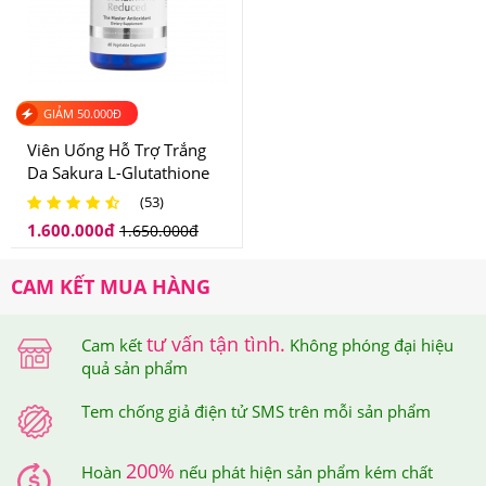
Viên Codeage Liposomal Glutathione 1000mg giúp nâng
tông da sáng hồng rạng rỡ, phục hồi da cháy nắng
GIẢM
50.000
Đ
Viên Uống Hỗ Trợ Trắng
3.Viên Uống Hỗ Trợ Trắng Da Codeage
Da Sakura L-Glutathione
Liposomal Glutathione 1000mg Của Mỹ Có Tốt
Reduced Nhật Bản 60 viên
(53)
Không? Ai Đã Sử Dụng?
1.600.000
đ
1.650.000
đ
Viên Uống Hỗ Trợ Trắng Da Codeage Liposomal
CAM KẾT MUA HÀNG
Glutathione 1000mg Của Mỹ
Có Tốt Không?
tư vấn tận tình.
Cam kết
Không phóng đại hiệu
Sản phẩm Codeage Liposomal Glutathione 1000mg Của
quả sản phẩm
Mỹ được nhập khẩu chính hãng từ Mỹ và sản xuất trong
Tem chống giả điện tử SMS trên mỗi sản phẩm
nhà máy đạt chuẩn cGMP – chứng nhận cao cấp ban
hành bởi FDA Hoa Kỳ.
200%
Hoàn
nếu phát hiện sản phẩm kém chất