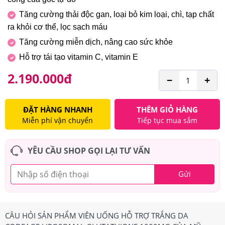
Tăng cường thải độc gan, loại bỏ kim loại, chì, tạp chất
ra khỏi cơ thể, lọc sạch máu
Tăng cường miễn dịch, nâng cao sức khỏe
Hỗ trợ tái tạo vitamin C, vitamin E
2.190.000
đ
−
+
ĐẶT HÀNG NHANH
THÊM GIỎ HÀNG
Miễn phí vận chuyển
Tiếp tục mua sắm
YÊU CẦU SHOP GỌI LẠI TƯ VẤN
Gửi
CÂU HỎI SẢN PHẨM VIÊN UỐNG HỖ TRỢ TRẮNG DA