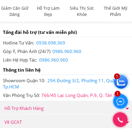
Giảm Cân Giữ
Hỗ Trợ Làm
Siêu Thị Sức
Thế Giới Mỹ
Dáng
Đẹp
Khỏe
Phẩm
Tổng đài hỗ trợ
(tư vấn miễn phí)
Hotline Tư Vấn:
0938.098.369
Góp Ý, Phản Ánh (24/7)
0986.960.960
Liên Hệ Hợp Tác:
0986.960.960
Thông tin liên hệ
1
Showroom Quận 10:
29A Đường 3/2, Phường 11, Quận 10,
Tp.HCM
1
Văn Phòng Trụ Sở:
766/45 Lạc Long Quân, P.9, Q. Tân Bình
Hỗ Trợ Khách Hàng
Về GCAT