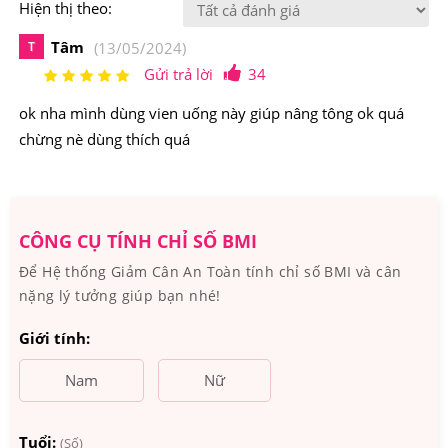
Hiện thị theo:
Điểm nổi bật của
Viên Uống Hỗ Trợ Trắng Da
Tâm
T
(13/05/2024)
Codeage Liposomal Glutathione 1000mg Của Mỹ
Gửi trả lời
34
Viên Uống Hỗ Trợ Trắng Da Codeage Liposomal
ok nha mình dùng vien uống này giúp nâng tông ok quá
Glutathione 1000mg Của Mỹ hiệu quả vượt trội so với
chừng nè dùng thích quá
các loại glutathione thông thường, an toàn và nguyên
chất từ 98,0% - 101,0%, đáp ứng các tiêu chuẩn USP
(Mỹ ) và JP (Nhật Bản).
CÔNG CỤ TÍNH CHỈ SỐ BMI
Để Hệ thống Giảm Cân An Toàn tính chỉ số BMI và cân
nặng lý tưởng giúp bạn nhé!
Giới tính:
Nam
Nữ
Tuổi:
(Số)