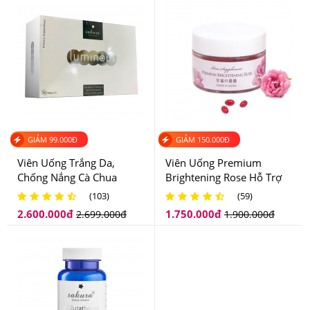
Complex (from Non-GMO Sunflower Oil and Lecithin).
Other Ingredients: Methylcellulose Capsule.
GIẢM
99.000
Đ
GIẢM
150.000
Đ
Viên Uống Trắng Da,
Viên Uống Premium
Chống Nắng Cà Chua
Brightening Rose Hỗ Trợ
Trắng Sakura Luminous
Thơm Cơ Thể Và Trắng Da
(103)
(59)
Hộp 30 Viên
Của Nhật Bản
2.600.000
đ
1.750.000
đ
2.699.000
đ
1.900.000
đ