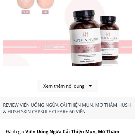
Xem thêm nội dung
Hush & Hush Skin Capsule Clear+ giúp xóa mờ các vết
thâm và khuyết điểm trên da.
REVIEW VIÊN UỐNG NGỪA CẢI THIỆN MỤN, MỜ THÂM HUSH
1.Viên Uống Ngừa Cải Thiện, Mờ Thâm Hush &
& HUSH SKIN CAPSULE CLEAR+ 60 VIÊN
Hush Skin Capsule Clear+ 60 Viên Có Công
Dụng, Điểm Nổi Bật Gì?
Đánh giá
Viên Uống Ngừa Cải Thiện Mụn, Mờ Thâm