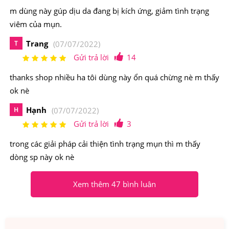
m dùng này gúp dịu da đang bị kích ứng, giảm tình trạng
viêm của mụn.
Trang
T
(07/07/2022)
Hush & Hush Skin Capsule Clear+ giúp Cải Thiện mụn
Gửi trả lời
14
và ngăn ngừa tái phát mụn
thanks shop nhiều ha tôi dùng này ổn quá chừng nè m thấy
2.Viên Uống Ngừa Cải Thiện, Mờ Thâm Hush &
ok nè
Hush Skin Capsule Clear+ 60 Viên Có Nguồn
Hạnh
H
(07/07/2022)
Gốc Xuất Xứ Từ Đâu, Thành Phần Như Thế
Gửi trả lời
3
Nào?
trong các giải pháp cải thiện tình trạng mụn thì m thấy
Xuất xứ: Mỹ
dòng sp này ok nè
Quy cách: Hộp 60 viên
Xem thêm 47 bình luân
Hãng SX: Hush & Hush
Thành phần chủ yếu của
Viên Uống Ngừa Cải Thiện,
Mờ Thâm Hush & Hush Skin Capsule Clear+ 60 Viên