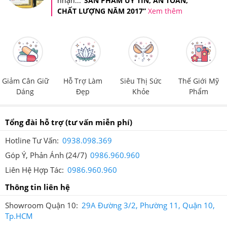
nhận...
“SẢN PHẨM UY TÍN, AN TOÀN,
CHẤT LƯỢNG NĂM 2017”
Xem thêm
Giảm Cân Giữ
Hỗ Trợ Làm
Siêu Thị Sức
Thế Giới Mỹ
Dáng
Đẹp
Khỏe
Phẩm
Tổng đài hỗ trợ
(tư vấn miễn phí)
Tin nhắn xác thực sản phẩm khi bạn mua hàng tại Hệ thống
Giảm Cân An Toàn
Hotline Tư Vấn:
0938.098.369
Góp Ý, Phản Ánh (24/7)
0986.960.960
Ngoài ra, Hệ thống Giảm Cân An Toàn còn áp dụng tem
Liên Hệ Hợp Tác:
0986.960.960
chống giả riêng của Hệ thống trên tất cả sản phẩm để
Thông tin liên hệ
quý khách hàng có thể đảm bảo quyền lợi của người tiêu
dùng.
Showroom Quận 10:
29A Đường 3/2, Phường 11, Quận 10,
Tp.HCM