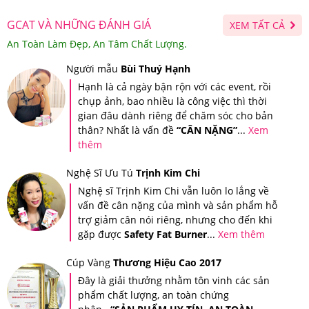
xác thực.
GCAT VÀ NHỮNG ĐÁNH GIÁ
XEM TẤT CẢ
Sau khi bạn đã soạn tin nhắn mã số gửi đi thì tổng đài sẽ
An Toàn Làm Đẹp, An Tâm Chất Lượng.
gửi trả về cho bạn tin nhắn xác thực sản phẩm bạn vừa
Người mẫu
Bùi Thuý Hạnh
mua tại Hệ thống Giảm Cân An Toàn.
Hạnh là cả ngày bận rộn với các event, rồi
chụp ảnh, bao nhiều là công việc thì thời
gian đâu dành riêng để chăm sóc cho bản
thân? Nhất là vấn đề
“CÂN NẶNG”
...
Xem
thêm
Nghệ Sĩ Ưu Tú
Trịnh Kim Chi
Nghệ sĩ Trịnh Kim Chi vẫn luôn lo lắng về
vấn đề cân nặng của mình và sản phẩm hỗ
trợ giảm cân nói riêng, nhưng cho đến khi
gặp được
Safety Fat Burner
...
Xem thêm
Cúp Vàng
Thương Hiệu Cao 2017
Đây là giải thưởng nhằm tôn vinh các sản
phẩm chất lượng, an toàn chứng