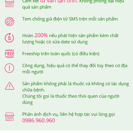
tư vấn tận tình.
Cam kết
Không phóng đại hiệu
sản phẩm được sử dụng rộng rãi bởi người tiêu dùng
quả sản phẩm
Việt Nam.
Tem chống giả điện tử SMS trên mỗi sản phẩm
Trên mỗi sản phẩm tại Hệ thống Giảm Cân An Toàn đều
được dán tem chống hàng giả điện tử SMS để đảm bảo
200%
Hoàn
nếu phát hiện sản phẩm kém chất
lượng hoặc có sửa date sử dụng
quyền lợi của khách hàng.
Freeship trên toàn quốc (có điều kiện)
Công dụng, hiệu quả có thể thay đổi tùy theo cơ địa
mỗi người
Sản phẩm không phải là thuốc và không có tác dụng
chữa bệnh.
Chúng tôi gọi là thuốc theo thói quen của người
Tem chống giả điện tử SMS trên mỗi sản phẩm
dùng
Khi cào lớp tem này ra thì bạn sẽ nhận được mã số của
Phản ánh dịch vụ, liên hệ hợp tác vui lòng gọi
0986.960.960
sản phẩm mình đã mua, sau đó, bạn soạn tin nhắn theo
cú pháp hướng dẫn trên tem và gửi đến 7039 để được