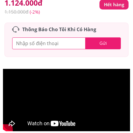
1.124.000
đ
Hết hàng
1.150.000
đ
(-2%)
Thông Báo Cho Tôi Khi Có Hàng
Gửi