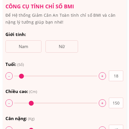
CÔNG CỤ TÍNH CHỈ SỐ BMI
Thành phần:
Bột nghệ; Axit pantothenic; Vitamin A;
Để Hệ thống Giảm Cân An Toàn tính chỉ số BMI và cân
Kẽm. Và các thành phần khác: Selen; Atiso; Bồ công
nặng lý tưởng giúp bạn nhé!
anh; Ngưu bàng; Hồng sâm; Hoa cúc tím, …
Giới tính:
Nam
Nữ
Tuổi:
(Số)
-
+
Chiều cao:
(Cm)
-
+
Hush & Hush Skin Capsule Clear+ làm dịu da đang bị
Cân nặng:
(Kg)
kích ứng, giảm tình trạng viêm của mụn.