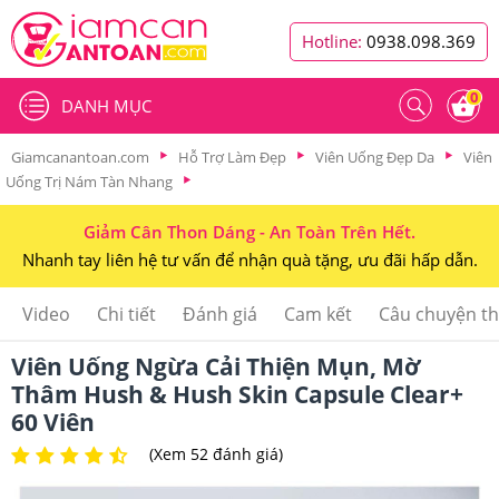
Hotline:
0938.098.369
0
DANH MỤC
Giamcanantoan.com
Hỗ Trợ Làm Đẹp
Viên Uống Đẹp Da
Viên
Uống Trị Nám Tàn Nhang
Giảm Cân Thon Dáng - An Toàn Trên Hết.
Nhanh tay liên hệ tư vấn để nhận quà tặng, ưu đãi hấp dẫn.
Video
Chi tiết
Đánh giá
Cam kết
Câu chuyện t
Viên Uống Ngừa Cải Thiện Mụn, Mờ
Thâm Hush & Hush Skin Capsule Clear+
60 Viên
(Xem 52 đánh giá)