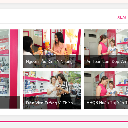
XEM
Người mẫu Đinh Y Nhung
An Toàn Làm Đẹp, An
đang tìm hiểu thông tin sản
Mua Sắm
phẩm tại Showroom Giảm
Cân An Toàn
HHQB Hoàn Thị Yến Tr
Diễn Viên Tường Vi Thích
Nghiệm Sản Phẩm Tại
Thú Với Các Sản Phẩm Làm