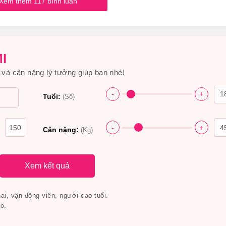
Xem thêm 117 bình luân
i giúp giảm cân còn giúp người dùng tăng cân trở lại
I
hiro Có Nguồn Gốc Xuất Xứ Từ Đâu, Thành Phần Như
và cân nặng lý tưởng giúp bạn nhé!
-
+
Tuổi:
(Số)
-
+
Cân nặng:
(Kg)
ta Shot Tea Orihiro
 từ lá mai; quả ổi, lá hồng, rooibos, gymne masylvesta, dokuda
Xem kết quả
xuất garcinia,…
i, vận động viên, người cao tuổi.
o.