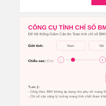
Trà Meta Shot Tea Orihiro ngoà
CÔNG CỤ TÍNH CHỈ SỐ BM
2.Trà giảm béo bụng Meta Shot Tea Ori
Để Hệ thống Giảm Cân An Toàn tính chỉ số BMI 
Nào?
Giới tính:
Nam
Nữ
Nhà sản xuất: Orihiro
Xuất xứ: Nhật Bản
-
+
Chiều cao:
(Cm)
Thành phần chủ yếu của Trà giảm béo bụng Me
Trà giảm mỡ bụng
Meta Shot Tea
được chiết xuất
banaba, ổi, sarasia, lá hồng, bầu đắng, bột chiết 
*Lưu ý:
- Công thức BMI không áp dụng cho phụ nữ mang tha
- Chỉ số cân nặng lý tưởng mang tính chất tham khả