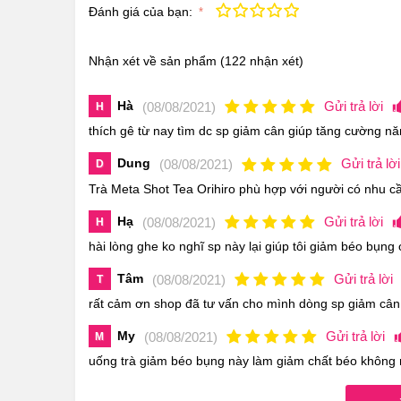
Trà
Meta Shot Tea Orihiro
ngoài giúp giảm cân c
Đánh giá của bạn:
Kém
Fair
Trung bình
Rất tốt
Tuyệt vời!
còn giúp cơ thể bạn không lưu trữ chất béo, ngăn
Nhận xét về sản phẩm
(122 nhận xét)
Hà
Gửi trả lời
(08/08/2021)
H
thích gê từ nay tìm dc sp giảm cân giúp tăng cường nă
Dung
Gửi trả lời
(08/08/2021)
D
Trà Meta Shot Tea Orihiro phù hợp với người có nhu c
Hạ
Gửi trả lời
(08/08/2021)
H
hài lòng ghe ko nghĩ sp này lại giúp tôi giảm béo bụng o
Tâm
Gửi trả lời
(08/08/2021)
T
rất cảm ơn shop đã tư vấn cho mình dòng sp giảm cân
My
Gửi trả lời
(08/08/2021)
M
uống trà giảm béo bụng này làm giảm chất béo không