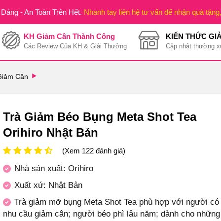
Dáng - An Toàn Trên Hết.
Nhanh tay liên hệ tư vấn để nhận quà tặng
KH Giảm Cân Thành Công
KIẾN THỨC GI
Các Review Của KH & Giải Thưởng
Cập nhật thường x
Giảm Cân
Trà Giảm Béo Bụng Meta Shot Tea
Orihiro Nhật Bản
(Xem 122 đánh giá)
Nhà sản xuất: Orihiro
Xuất xứ: Nhật Bản
Trà giảm mỡ bụng Meta Shot Tea phù hợp với người có
nhu cầu giảm cân; người béo phì lâu năm; dành cho những