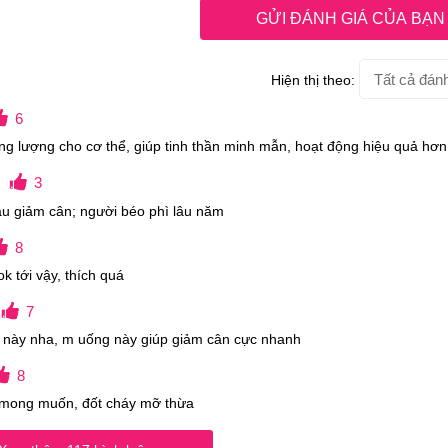
òn giúp người dùng hạn chế tình trạng tăng cân. Đồng thời sả
GỬI ĐÁNH GIÁ CỦA BẠN
 chặn tình trạng thèm ăn.
Hiện thị theo:
6
ng lượng cho cơ thể, giúp tinh thần minh mẫn, hoạt động hiệu quả hơn
3
ầu giảm cân; người béo phì lâu năm
8
k tới vậy, thích quá
7
 này nha, m uống này giúp giảm cân cực nhanh
8
 mong muốn, đốt cháy mỡ thừa