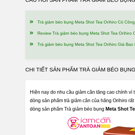
CÂU HỎI SẢN PHẨM TRÀ GIẢM BÉO BỤNG
Trà giảm béo bụng Meta Shot Tea Orihiro Có Công Dụng, Điểm Nổi B
Review Trà giảm béo bụng Meta Shot Tea Orihiro Có Tốt Không? Ai Đã 
Trà giảm béo bụng Meta Shot Tea Orihiro Giá Bao Nhiêu, Nên Mua Ở Đâu 
CHI TIẾT SẢN PHẨM TRÀ GIẢM BÉO BỤN
Hiện nay do nhu cầu giảm cân tăng cao chính vì t
dòng sản phẩm trà giảm cân của hãng Orihiro rất
dòng sản phẩm Trà giảm béo bụng
Meta Shot Te