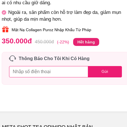
ai có nhu cầu giữ dáng.
Ngoài ra, sản phẩm còn hỗ trợ làm đẹp da, giảm mụn
nhọt, giúp da mịn màng hơn.
Mặt Nạ Collagen Puroz Nhập Khẩu Từ Pháp
350.000
đ
450.000
đ
(-22%)
Hết hàng
Thông Báo Cho Tôi Khi Có Hàng
Gửi