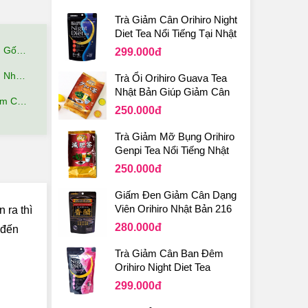
Trà Giảm Cân Orihiro Night
Diet Tea Nổi Tiếng Tại Nhật
Bản
hế Nào?
299.000
đ
 Quả?
Trà Ổi Orihiro Guava Tea
Nhật Bản Giúp Giảm Cân
ãi gì?
An Toàn
250.000
đ
Trà Giảm Mỡ Bụng Orihiro
Genpi Tea Nổi Tiếng Nhật
Bản
250.000
đ
Giấm Đen Giảm Cân Dạng
Viên Orihiro Nhật Bản 216
 ra thì
Viên
280.000
đ
 đến
Trà Giảm Cân Ban Đêm
Orihiro Night Diet Tea
Beauty Nhật Bản
299.000
đ