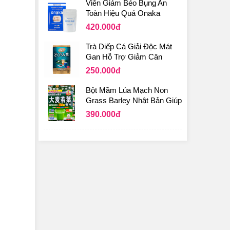
Viên Giảm Béo Bụng An
Toàn Hiệu Quả Onaka
Pillbox Nhật Bản
420.000
đ
Trà Diếp Cá Giải Độc Mát
Gan Hỗ Trợ Giảm Cân
Orihiro Dokudami Tea
250.000
đ
Bột Mầm Lúa Mạch Non
Grass Barley Nhật Bản Giúp
Bổ Sung Vitamin, Khoáng
390.000
đ
Chất Dành Cho Người Ăn
Kiêng