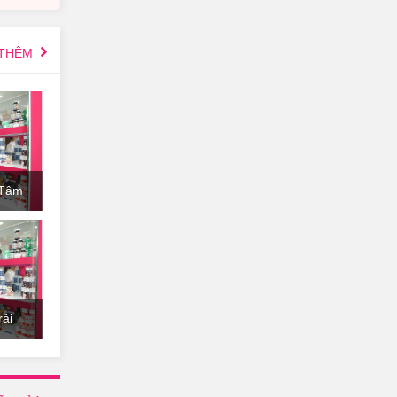
 THÊM
 Tâm
ải