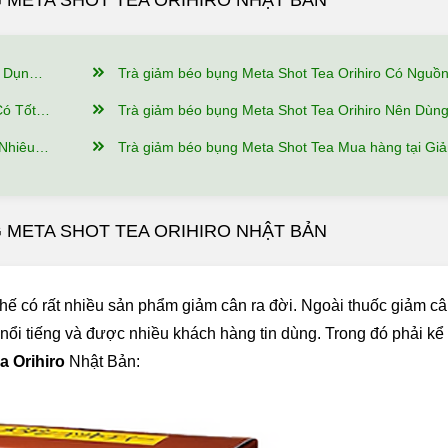
 META SHOT TEA ORIHIRO NHẬT BẢN
ật Gì?
Trà giảm béo bụng Meta Shot Tea Orihiro Có Nguồn Gốc Xuất Xứ Từ Đâu, Thành Phần Như T
Sử Dụng?
Trà giảm béo bụng Meta Shot Tea Orihiro Nên Dùng Như Thế Nào Để Hiệu
Đảm Bảo?
Trà giảm béo bụng Meta Shot Tea Mua hàng tại Giảm Cân An Toàn có ưu đ
G META SHOT TEA ORIHIRO NHẬT BẢN
hế có rất nhiều sản phẩm giảm cân ra đời. Ngoài thuốc giảm cân
 nổi tiếng và được nhiều khách hàng tin dùng. Trong đó phải kể
a Orihiro
Nhật Bản: