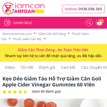
Hotline:
0938.098.369
0
DANH MỤC
Giamcanantoan.com
Giảm Cân Giữ Dáng
Thuốc Giảm
Cân
Thuốc Giảm Cân Mỹ
Giảm Cân Thon Dáng - An Toàn Trên Hết.
Nhanh tay liên hệ tư vấn để nhận quà tặng, ưu đãi hấp dẫn.
Video
Chi tiết
Đánh giá
Cam kết
Câu chuyện t
Kẹo Dẻo Giấm Táo Hỗ Trợ Giảm Cân Goli
Apple Cider Vinegar Gummies 60 Viên
(Xem 80 đánh giá)