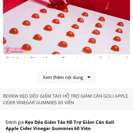
Goli Apple Cider Vinegar Gummies sung năng lượng và
sức sống cho cơ thể
Xem thêm nội dung
1.Kẹo Dẻo Giấm Táo Hỗ Trợ Giảm Cân Goli
Apple Cider Vinegar Gummies 60 Viên Có Công
REVIEW KẸO DẺO GIẤM TÁO HỖ TRỢ GIẢM CÂN GOLI APPLE
Dụng, Điểm Nổi Bật Gì?
CIDER VINEGAR GUMMIES 60 VIÊN
Công dụng chính của
Kẹo Dẻo Giấm Táo Hỗ Trợ
Giảm Cân Goli Apple Cider Vinegar Gummies 60 Viên
Đánh giá
Kẹo Dẻo Giấm Táo Hỗ Trợ Giảm Cân Goli
Apple Cider Vinegar Gummies 60 Viên