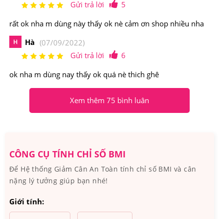
Gửi trả lời
5
rất ok nha m dùng này thấy ok nè cảm ơn shop nhiều nha
Hà
H
(07/09/2022)
Gửi trả lời
6
ok nha m dùng nay thấy ok quá nè thich ghê
Xem thêm 75 bình luân
Kẹo Dẻo Giấm Táo Hỗ Trợ Giảm Cân Goli Apple Cider
CÔNG CỤ TÍNH CHỈ SỐ BMI
Vinegar duy trì cân nặng và vóc dáng
Để Hệ thống Giảm Cân An Toàn tính chỉ số BMI và cân
nặng lý tưởng giúp bạn nhé!
2.Kẹo Dẻo Giấm Táo Hỗ Trợ Giảm Cân Goli
Apple Cider Vinegar Gummies 60 Viên Có
Giới tính:
Nguồn Gốc Xuất Xứ Từ Đâu, Thành Phần Như