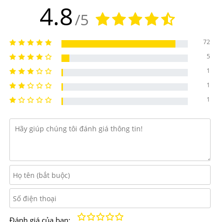
-Tăng cường trao đổi chất, ngăn chặn tích lũy mỡ thừa
4.8
/5
-Duy trì cân nặng và vóc dáng, giảm nguy cơ béo phì
72
-Bổ sung năng lượng và sức sống cho cơ thể
5
-Giúp tăng cường lợi khuẩn, hỗ trợ đường ruột khỏe
1
mạnh hơn, hấp thu dinh dưỡng tốt hơn và đặc biệt không
1
hại dạ dày.
1
-Tăng miễn dịch, phòng ngừa các bệnh vặt.
-Giảm cholesterol, ổn định huyết áp, giảm nguy cơ đau
tim.
-Chứa chất chống oxy hóa mạnh mẽ, bảo vệ cơ thể
trước các tác động của bên ngoài.
-Làm chậm quá trình lão hóa da, giúp da dẻ tươi sáng,
Kém
Fair
Trung bình
Rất tốt
Tuyệt vời!
Đánh giá của bạn: