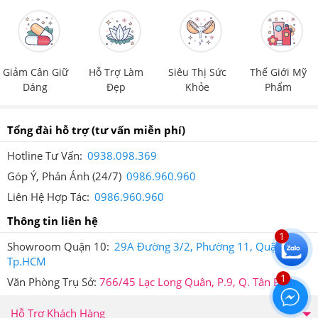
Viên
giá
690,000
VNĐ.
Giảm Cân An Toàn là nơi cung cấp các dòng sản phẩm
hỗ trợ chức năng giảm cân, chăm sóc sức khỏe cao
Giảm Cân Giữ
Hỗ Trợ Làm
Siêu Thị Sức
Thế Giới Mỹ
Dáng
Đẹp
Khỏe
Phẩm
cấp, chính hãng, có nguồn gốc rõ ràng. Do vậy, đây
được xem là địa chỉ đáng tin cậy và là nơi mua sắm, làm
Tổng đài hỗ trợ
(tư vấn miễn phí)
đẹp, chăm sóc sức khỏe lý tưởng của tất cả mọi người.
Hotline Tư Vấn:
0938.098.369
Bạn cũng có thể dễ dàng kiểm tra thông tin sản phẩm
Góp Ý, Phản Ánh (24/7)
0986.960.960
bằng ứng dụng iCheck - Ứng dụng tra cứu nguồn gốc
Liên Hệ Hợp Tác:
0986.960.960
sản phẩm được sử dụng rộng rãi bởi người tiêu dùng
Thông tin liên hệ
Việt Nam.
1
Showroom Quận 10:
29A Đường 3/2, Phường 11, Quận 10,
Trên mỗi sản phẩm tại Hệ thống Giảm Cân An Toàn đều
Tp.HCM
được dán tem chống hàng giả điện tử SMS để đảm bảo
1
Văn Phòng Trụ Sở:
766/45 Lạc Long Quân, P.9, Q. Tân Bình
quyền lợi của khách hàng.
Hỗ Trợ Khách Hàng