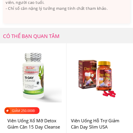
viên, người cao tuổi.
- Chỉ số cân nặng lý tưởng mang tính chất tham khảo.
CÓ THỂ BẠN QUAN TÂM
Goli Apple Cider Vinegar Gummies giúp bổ sung vitamin
và các chất dinh dưỡng
3.Kẹo Dẻo Giấm Táo Hỗ Trợ Giảm Cân Goli
GIẢM
250.000
Đ
Apple Cider Vinegar Gummies 60 Viên Có Tốt
Viên Uống Xổ Mỡ Detox
Viên Uống Hỗ Trợ Giảm
Giảm Cân 15 Day Cleanse
Cân Day Slim USA
Không? Ai Đã Sử Dụng?