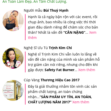
An Toàn Làm Đẹp, An Tâm Chất Lượng.
Người mẫu
Bùi Thuý Hạnh
Goli Apple Cider Vinegar Gummies giúp tăng cường miễn
Hạnh là cả ngày bận rộn với các event, rồi
dịch, hỗ trợ đốt cháy mỡ thừa duy trì vóc dáng
chụp ảnh, bao nhiều là công việc thì thời
gian đâu dành riêng để chăm sóc cho bản
4.Kẹo Dẻo Giấm Táo Hỗ Trợ Giảm Cân Goli
thân? Nhất là vấn đề
“CÂN NẶNG”
...
Xem
Apple Cider Vinegar Gummies 60 Viên Nên
thêm
Dùng Như Thế Nào Để Hiệu Quả?
Nghệ Sĩ Ưu Tú
Trịnh Kim Chi
Nghệ sĩ Trịnh Kim Chi vẫn luôn lo lắng về
Cách sử dụng:
Nhai 3 lần/ngày, mỗi lần 1-2 viên. (Tối đa
vấn đề cân nặng của mình và sản phẩm hỗ
6 viên/ngày).
trợ giảm cân nói riêng, nhưng cho đến khi
gặp được
Safety Fat Burner
...
Xem thêm
5.Kẹo Dẻo Giấm Táo Hỗ Trợ Giảm Cân Goli
Apple Cider Vinegar Gummies 60 Viên Giá Bao
Cúp Vàng
Thương Hiệu Cao 2017
Đây là giải thưởng nhằm tôn vinh các sản
Nhiêu, Nên Mua Ở Đâu Đảm Bảo?
phẩm chất lượng, an toàn chứng
nhận...
“SẢN PHẨM UY TÍN, AN TOÀN,
Tại hệ thống Giảm Cân An Toàn, Kẹo Dẻo Giấm Táo Hỗ
CHẤT LƯỢNG NĂM 2017”
Xem thêm
Trợ Giảm Cân
Goli Apple Cider Vinegar Gummies 60