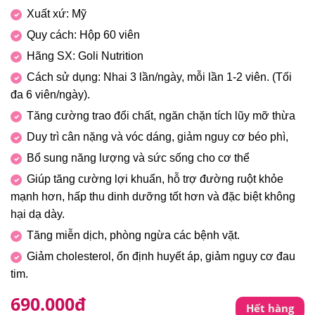
Xuất xứ: Mỹ
Quy cách: Hộp 60 viên
Hãng SX: Goli Nutrition
Cách sử dụng: Nhai 3 lần/ngày, mỗi lần 1-2 viên. (Tối
đa 6 viên/ngày).
Tăng cường trao đổi chất, ngăn chặn tích lũy mỡ thừa
Duy trì cân nặng và vóc dáng, giảm nguy cơ béo phì,
Bổ sung năng lượng và sức sống cho cơ thể
Giúp tăng cường lợi khuẩn, hỗ trợ đường ruột khỏe
mạnh hơn, hấp thu dinh dưỡng tốt hơn và đặc biệt không
hại dạ dày.
Tăng miễn dịch, phòng ngừa các bệnh vặt.
Giảm cholesterol, ổn định huyết áp, giảm nguy cơ đau
tim.
690.000
đ
Hết hàng