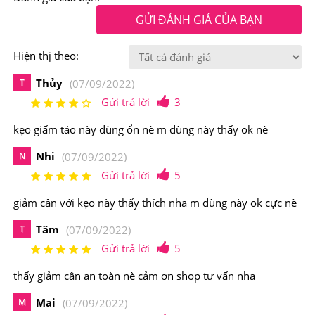
mịn màng
GỬI ĐÁNH GIÁ CỦA BẠN
Điểm nổi bật của
Kẹo Dẻo Giấm Táo Hỗ Trợ Giảm
Hiện thị theo:
Cân Goli Apple Cider Vinegar Gummies 60 Viên
Thủy
T
(07/09/2022)
Kẹo dẻo giấm táo
Goli Apple Cider Vinegar Gummies
Gửi trả lời
3
đang được ưa chuộng tại Mỹ và nhiều nước trên thế
kẹo giấm táo này dùng ổn nè m dùng này thấy ok nè
giới. Viên Goli Apple Cider Vinegar Gummies hỗ trợ
Nhi
đường ruột khỏe mạnh, tăng cường miễn dịch, hỗ trợ đốt
N
(07/09/2022)
Gửi trả lời
5
cháy mỡ thừa duy trì vóc dáng, giảm cholesterol, bảo vệ
tim mạch, …
giảm cân với kẹo này thấy thích nha m dùng này ok cực nè
Tâm
T
(07/09/2022)
Gửi trả lời
5
thấy giảm cân an toàn nè cảm ơn shop tư vấn nha
Mai
M
(07/09/2022)