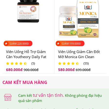
GIẢM
220.000
Đ
GIẢM
119.000
Đ
Viên Uống Hỗ Trợ Giảm
Viên Uống Giảm Cân Đốt
Cân Youtheory Daily Fat
Mỡ Monica Gin Clean
Ai đã sử dụng
Kẹo Dẻo Giấm Táo Hỗ Trợ Giảm Cân
Burner
Maximum Strength
(5)
(55)
Goli Apple Cider Vinegar Gummies 60 Viên
680.000
đ
580.000
đ
900.000
đ
699.000
đ
-Người có hệ tiêu hóa kém, táo bón
CAM KẾT MUA HÀNG
-Người có nhu cầu bảo vệ sức khỏe từ các thực phẩm
thiên nhiên
tư vấn tận tình.
Cam kết
Không phóng đại hiệu
quả sản phẩm
-Người lớn trên 18 tuổi, cả nam và nữ đều sử dụng được