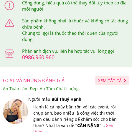
Công dụng, hiệu quả có thể thay đổi tùy theo cơ địa
gửi trả về cho bạn tin nhắn xác thực sản phẩm bạn vừa
mỗi người
mua tại Hệ thống Giảm Cân An Toàn.
Sản phẩm không phải là thuốc và không có tác dụng
chữa bệnh.
Chúng tôi gọi là thuốc theo thói quen của người
dùng
Phản ánh dịch vụ, liên hệ hợp tác vui lòng gọi
0986.960.960
GCAT VÀ NHỮNG ĐÁNH GIÁ
XEM TẤT CẢ
An Toàn Làm Đẹp, An Tâm Chất Lượng.
Người mẫu
Bùi Thuý Hạnh
Hạnh là cả ngày bận rộn với các event, rồi
chụp ảnh, bao nhiều là công việc thì thời
gian đâu dành riêng để chăm sóc cho bản
thân? Nhất là vấn đề
“CÂN NẶNG”
...
Xem
thêm