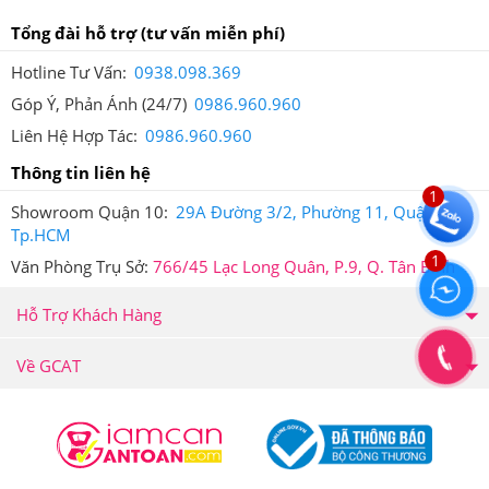
Ngoài ra, Hệ thống Giảm Cân An Toàn còn áp dụng tem
Tổng đài hỗ trợ
(tư vấn miễn phí)
chống giả riêng của Hệ thống trên tất cả sản phẩm để
Hotline Tư Vấn:
0938.098.369
quý khách hàng có thể đảm bảo quyền lợi của người
Góp Ý, Phản Ánh (24/7)
0986.960.960
tiêu dùng.
Liên Hệ Hợp Tác:
0986.960.960
Thông tin liên hệ
1
Showroom Quận 10:
29A Đường 3/2, Phường 11, Quận 10,
Tp.HCM
1
Văn Phòng Trụ Sở:
766/45 Lạc Long Quân, P.9, Q. Tân Bình
Tem chống giả của Giảm Cân An Toàn
Lý do bạn nên mua sản phẩm tại hệ thống Giảm Cân An Toàn
Hỗ Trợ Khách Hàng
1.
Hệ thống các cửa hàng, showroom bán hàng hiện đại,
Về GCAT
chuyên nghiệp dàn trải khắp trung tâm Tp.Hồ Chí Minh mang
lại sự tiện lợi cho người mua hàng.
2.
Các sản phẩm được bày bán tại các cửa hàng được cam kết
có xuất xứ rõ ràng, không mơ hồ như các sản phẩm trôi nổi