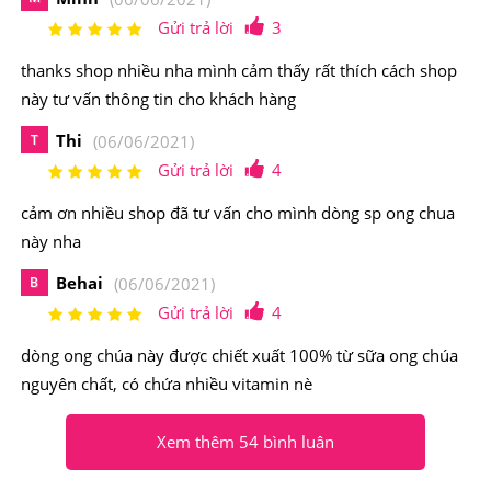
Gửi trả lời
3
thanks shop nhiều nha mình cảm thấy rất thích cách shop
Sữa ong chúa Rebirth Platinum Royal Jelly hỗ trợ tốt
này tư vấn thông tin cho khách hàng
trong quá trình trị nám da, đồi mồi và tàn nhang, cho
Thi
T
(06/06/2021)
làn da mịn màng, khỏe mạnh, ngăn ngừa rụng tóc, cho
Gửi trả lời
4
một mái tóc suôn mượt và các móng tay, chân khỏe
cảm ơn nhiều shop đã tư vấn cho mình dòng sp ong chua
mạnh. Giảm triệu chứng xơ vữa động mạch và
này nha
cholesterol cao trong máu. Tăng cường sinh lực, giảm
Behai
B
(06/06/2021)
stress.
Gửi trả lời
4
dòng ong chúa này được chiết xuất 100% từ sữa ong chúa
nguyên chất, có chứa nhiều vitamin nè
Xem thêm 54 bình luân