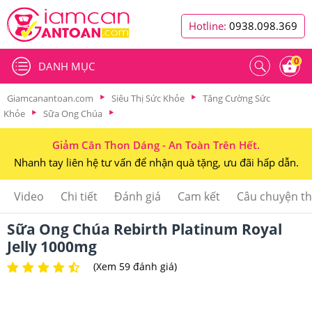
Hotline:
0938.098.369
0
DANH MỤC
Giamcanantoan.com
Siêu Thị Sức Khỏe
Tăng Cường Sức
Khỏe
Sữa Ong Chúa
Giảm Cân Thon Dáng - An Toàn Trên Hết.
Nhanh tay liên hệ tư vấn để nhận quà tặng, ưu đãi hấp dẫn.
Video
Chi tiết
Đánh giá
Cam kết
Câu chuyện t
Sữa Ong Chúa Rebirth Platinum Royal
Jelly 1000mg
(Xem 59 đánh giá)