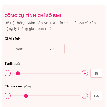
CÔNG CỤ TÍNH CHỈ SỐ BMI
Để Hệ thống Giảm Cân An Toàn tính chỉ số BMI và cân
nặng lý tưởng giúp bạn nhé!
Giới tính:
Nam
Nữ
Tuổi:
(Số)
Nếu các bạn dùng kéo dài 1-3 tháng, ngày uống hai viên
sữa ong chúa Rebirth Platinum Royal Jelly, có thể cải
-
+
thiện tích cực tình trạng nám da, trứng cá và lão hóa da,
đồng thời cơ thể sẽ khỏe mạnh, yêu đời hơn với một làn
Chiều cao:
(Cm)
da khỏe, mịn màng không tì vết.
-
+
4. Cách sử dụng Sữa ong chúa Rebirth