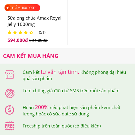
bảo quyền lợi của khách hàng.
GIẢM
100.000
Đ
Sữa ong chúa Amax Royal
Jelly 1000mg
(51)
594.000
đ
694.000
đ
CAM KẾT MUA HÀNG
tư vấn tận tình.
Cam kết
Không phóng đại hiệu
quả sản phẩm
Tem chống giả điện tử SMS trên mỗi sản phẩm
Khi cào lớp tem này ra thì bạn sẽ nhận được mã số của
Tem chống giả điện tử SMS trên mỗi sản phẩm
sản phẩm mình đã mua, sau đó, bạn soạn tin nhắn theo
200%
Hoàn
nếu phát hiện sản phẩm kém chất
cú pháp hướng dẫn trên tem và gửi đến 7039 để được
lượng hoặc có sửa date sử dụng
xác thực.
Freeship trên toàn quốc (có điều kiện)
Sau khi bạn đã soạn tin nhắn mã số gửi đi thì tổng đài sẽ