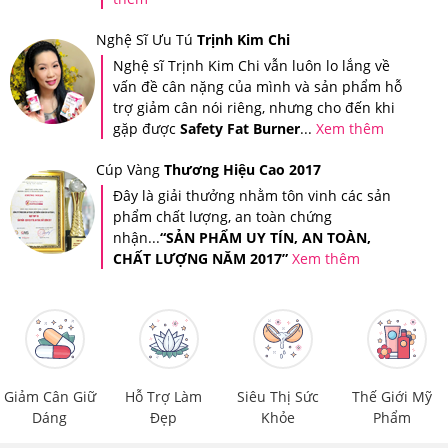
Nghệ Sĩ Ưu Tú
Trịnh Kim Chi
Nghệ sĩ Trịnh Kim Chi vẫn luôn lo lắng về
vấn đề cân nặng của mình và sản phẩm hỗ
trợ giảm cân nói riêng, nhưng cho đến khi
gặp được
Safety Fat Burner
...
Xem thêm
Cúp Vàng
Thương Hiệu Cao 2017
Đây là giải thưởng nhằm tôn vinh các sản
phẩm chất lượng, an toàn chứng
nhận...
“SẢN PHẨM UY TÍN, AN TOÀN,
CHẤT LƯỢNG NĂM 2017”
Xem thêm
Tin nhắn xác thực sản phẩm khi bạn mua hàng tại Hệ thống
Giảm Cân Giữ
Hỗ Trợ Làm
Siêu Thị Sức
Thế Giới Mỹ
Dáng
Đẹp
Khỏe
Phẩm
Giảm Cân An Toàn