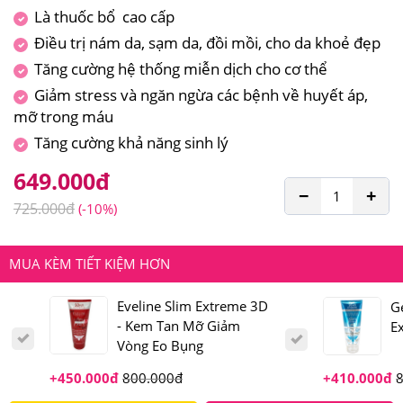
Là thuốc bổ cao cấp
Điều trị nám da, sạm da, đồi mồi, cho da khoẻ đẹp
Tăng cường hệ thống miễn dịch cho cơ thể
Giảm stress và ngăn ngừa các bệnh về huyết áp,
mỡ trong máu
Tăng cường khả năng sinh lý
649.000
đ
−
+
725.000
đ
(-10%)
MUA KÈM TIẾT KIỆM HƠN
Eveline Slim Extreme 3D
G
- Kem Tan Mỡ Giảm
E
Vòng Eo Bụng
+
450.000
đ
800.000
đ
+
410.000
đ