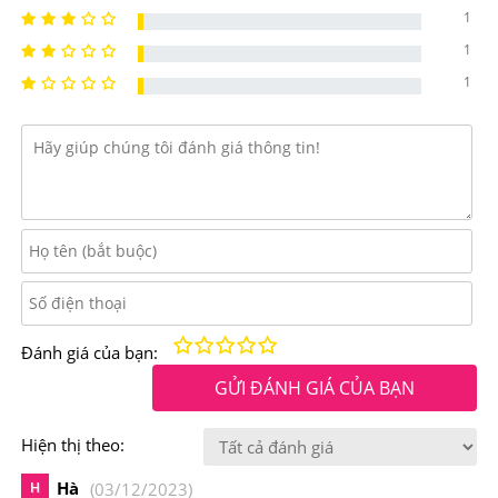
Công dụng chính của
Viên Uống Collagen VS Shinbi
1
Hyaluronic Acid Genie Cấp Nước Khóa Ẩm
1
1
-Tăng cường cấp nước cho cơ thể, từ đó làn da được
cấp ẩm từ sâu bên trong, duy trì trạng thái căng mọng
-Giúp liên kết các phân tử nước dưới da, ngăn tình trạng
thoát hơi nước
-Đẩy lùi tình trạng da khô ráp, bong tróc và thiếu sức
sống
-Giảm đáng kể việc hình thành nếp nhăn và ngăn ngừa
Kém
Fair
Trung bình
Rất tốt
Tuyệt vời!
Đánh giá của bạn:
lão hóa
GỬI ĐÁNH GIÁ CỦA BẠN
-Giúp điều hòa việc tiết dầu nhờn quá mức trên da, thích
Hiện thị theo:
hợp cho cả làn da dầu hoặc da khô.
Hà
H
(03/12/2023)