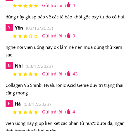
-Ngăn ngừa các tình trạng lỗ chân lông to, mụn ẩn hoặc
Gửi trả lời
4
mụn đầu đen hình thành do tuyến bã nhờn.
dùng này giusp bảo vệ các tế bào khỏi gốc oxy tự do có hại
-Bảo vệ các tế bào khỏi gốc oxy tự do có hại, tăng sinh
Yến
Y
(03/12/2023)
Collagen
Gửi trả lời
3
-Cải thiện độ đàn hồi và giúp da sáng mịn hơn.
nghe nói viên uống này ok lắm nè nên mua dùng thử xem
sao
-Giúp nuôi dưỡng móng, tóc chắc khỏe hơn.
Nhi
N
(03/12/2023)
Điểm nổi bật của
Viên Uống Collagen VS Shinbi
Gửi trả lời
43
Hyaluronic Acid Genie Cấp Nước Khóa Ẩm
Collagen VS Shinbi Hyaluronic Acid Genie duy trì trạng thái
Viên Uống Collagen VS Shinbi Hyaluronic Acid giúp hỗ
căng mọng
trợ duy trì làn da khỏe mạnh nhờ cơ chế dưỡng ẩm cho
Hà
H
(03/12/2023)
da và bảo vệ da khỏi tổn thương do tia tử ngoại. Bổ sung
Gửi trả lời
4
ngay Hyaluronic Acid ẩm mượt mỗi khi bạn cảm thấy da
viên uống này giúp liên kết các phân tử nước dưới da, ngăn
bị căng, khô và sần sùi, thô ráp.
tình trạng thoát hơi nước