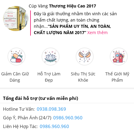
Cúp Vàng
Thương Hiệu Cao 2017
Đây là giải thưởng nhằm tôn vinh các sản
phẩm chất lượng, an toàn chứng
nhận...
“SẢN PHẨM UY TÍN, AN TOÀN,
CHẤT LƯỢNG NĂM 2017”
Xem thêm
Giảm Cân Giữ
Hỗ Trợ Làm
Siêu Thị Sức
Thế Giới Mỹ
Dáng
Đẹp
Khỏe
Phẩm
Tổng đài hỗ trợ
(tư vấn miễn phí)
Hotline Tư Vấn:
0938.098.369
Góp Ý, Phản Ánh (24/7)
0986.960.960
Collagen VS Shinbi Hyaluronic Acid Genie cải thiện độ
Liên Hệ Hợp Tác:
0986.960.960
đàn hồi và giúp da sáng mịn hơn