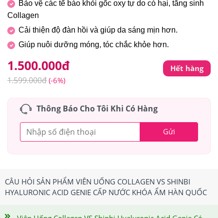
Bảo vệ các tế bào khỏi gốc oxy tự do có hại, tăng sinh
Collagen
Cải thiện độ đàn hồi và giúp da sáng mịn hơn.
Giúp nuôi dưỡng móng, tóc chắc khỏe hơn.
1.500.000
đ
Hết hàng
1.599.000
đ
(-6%)
Thông Báo Cho Tôi Khi Có Hàng
Gửi
CÂU HỎI SẢN PHẨM VIÊN UỐNG COLLAGEN VS SHINBI
HYALURONIC ACID GENIE CẤP NƯỚC KHÓA ẨM HÀN QUỐC
Viên Uống Collagen VS Shinbi Hyaluronic Acid Genie Có