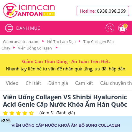
Hotline:
0938.098.369
0
DANH MỤC
Giamcanantoan.com
Hỗ Trợ Làm Đẹp
Top Collagen Bán
Chạy
Viên Uống Collagen
Giảm Cân Thon Dáng - An Toàn Trên Hết.
Nhanh tay liên hệ tư vấn để nhận quà tặng, ưu đãi hấp dẫn.
Video
Chi tiết
Đánh giá
Cam kết
Câu chuyện t
Viên Uống Collagen VS Shinbi Hyaluronic
Acid Genie Cấp Nước Khóa Ẩm Hàn Quốc
(Xem 51 đánh giá)