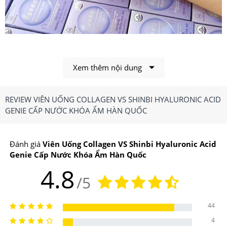
Xem thêm nội dung
REVIEW VIÊN UỐNG COLLAGEN VS SHINBI HYALURONIC ACID
GENIE CẤP NƯỚC KHÓA ẨM HÀN QUỐC
Collagen VS Shinbi Hyaluronic Acid Genie duy trì trạng
Đánh giá
Viên Uống Collagen VS Shinbi Hyaluronic Acid
Genie Cấp Nước Khóa Ẩm Hàn Quốc
thái căng mọng
4.8
1.Viên Uống Collagen VS Shinbi Hyaluronic Acid
/5
Genie Cấp Nước Khóa Ẩm Có Công Dụng, Điểm
Nổi Bật Gì?
44
4