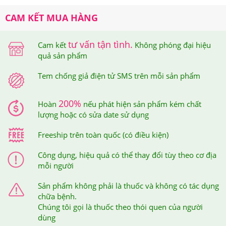
các tình trạng lỗ chân lông to, mụn ẩn
CAM KẾT MUA HÀNG
3.Viên Uống Collagen VS Shinbi Hyaluronic Acid
Genie Cấp Nước Khóa Ẩm Có Tốt Không? Ai Đã
tư vấn tận tình.
Cam kết
Không phóng đại hiệu
Sử Dụng?
quả sản phẩm
Tem chống giả điện tử SMS trên mỗi sản phẩm
Viên Uống Collagen VS Shinbi Hyaluronic Acid Genie
Cấp Nước Khóa Ẩm
Có Tốt Không?
200%
Hoàn
nếu phát hiện sản phẩm kém chất
Được sản xuất bởi thương hiệu Genie Hàn Quốc và là
lượng hoặc có sửa date sử dụng
một trong những dòng chăm sóc sức khỏe nội địa được
Freeship trên toàn quốc (có điều kiện)
ưa chuộng. Genie sở hữu bộ phận nghiên cứu và nhà
Công dụng, hiệu quả có thể thay đổi tùy theo cơ địa
máy sản xuất riêng tại Hàn Quốc với các tiêu chuẩn
mỗi người
chứng nhận ISO, GMP được KFDA (Cục Quản lý Dược
Sản phẩm không phải là thuốc và không có tác dụng
phẩm và Thực phẩm Hàn Quốc) chứng nhận về hiệu quả
chữa bệnh.
Chúng tôi gọi là thuốc theo thói quen của người
và công dụng dưỡng ẩm cho da.
dùng