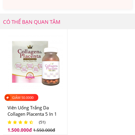
CÓ THỂ BẠN QUAN TÂM
GIẢM
50.000
Đ
Viên Uống Trắng Da
Collagen Placenta 5 In 1
Cao Cấp 270 Viên Nhật
(51)
Bản
Collagen VS Shinbi Hyaluronic Acid Genie ngăn ngừa
1.500.000
đ
1.550.000
đ