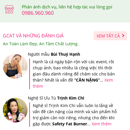
Ai đã sử dụng
Viên Uống Collagen VS Shinbi
Phản ánh dịch vụ, liên hệ hợp tác vui lòng gọi
Hyaluronic Acid Genie Cấp Nước Khóa Ẩm
0986.960.960
-Da khô, căng và có thể bị bong tróc.
GCAT VÀ NHỮNG ĐÁNH GIÁ
-Mụn đầu đen, mụn đầu trắng hiện rõ.
XEM TẤT CẢ
An Toàn Làm Đẹp, An Tâm Chất Lượng.
-Da dễ bị mốc nền, loang lổ khi makeup
Người mẫu
Bùi Thuý Hạnh
-Lỗ chân lông to, da tiết dầu nhiều hơn bình thường.
Hạnh là cả ngày bận rộn với các event, rồi
chụp ảnh, bao nhiều là công việc thì thời
-Da dễ sạm và xỉn màu khi về chiều, vẻ mặt thiếu sức
gian đâu dành riêng để chăm sóc cho bản
thân? Nhất là vấn đề
“CÂN NẶNG”
...
Xem
sống.
thêm
Nghệ Sĩ Ưu Tú
Trịnh Kim Chi
Nghệ sĩ Trịnh Kim Chi vẫn luôn lo lắng về
vấn đề cân nặng của mình và sản phẩm hỗ
trợ giảm cân nói riêng, nhưng cho đến khi
gặp được
Safety Fat Burner
...
Xem thêm