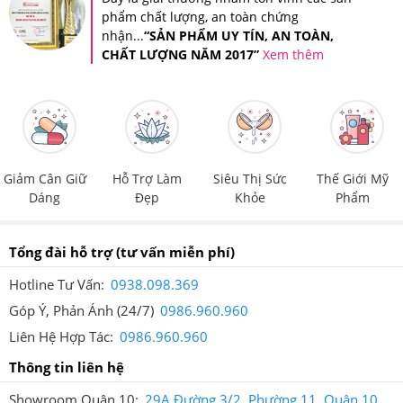
đẹp, chăm sóc sức khỏe lý tưởng của tất cả mọi người.
phẩm chất lượng, an toàn chứng
nhận...
“SẢN PHẨM UY TÍN, AN TOÀN,
Bạn cũng có thể dễ dàng kiểm tra thông tin sản phẩm
CHẤT LƯỢNG NĂM 2017”
Xem thêm
bằng ứng dụng iCheck - Ứng dụng tra cứu nguồn gốc
sản phẩm được sử dụng rộng rãi bởi người tiêu dùng
Việt Nam.
Trên mỗi sản phẩm tại Hệ thống Giảm Cân An Toàn đều
Giảm Cân Giữ
Hỗ Trợ Làm
Siêu Thị Sức
Thế Giới Mỹ
được dán tem chống hàng giả điện tử SMS để đảm bảo
Dáng
Đẹp
Khỏe
Phẩm
quyền lợi của khách hàng.
Tổng đài hỗ trợ
(tư vấn miễn phí)
Hotline Tư Vấn:
0938.098.369
Góp Ý, Phản Ánh (24/7)
0986.960.960
Liên Hệ Hợp Tác:
0986.960.960
Thông tin liên hệ
Tem chống giả điện tử SMS trên mỗi sản phẩm
Showroom Quận 10:
29A Đường 3/2, Phường 11, Quận 10,