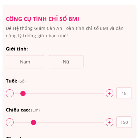
CÔNG CỤ TÍNH CHỈ SỐ BMI
Để Hệ thống Giảm Cân An Toàn tính chỉ số BMI và cân
nặng lý tưởng giúp bạn nhé!
Giới tính:
Nam
Nữ
Tuổi:
(Số)
-
+
Collagen Be-Max giúp cải thiện làn da trong thời gian
ngắn
Chiều cao:
(Cm)
2.Nước Uống Collagen Be-Max Nội Địa Nhật
-
+
Bản Có Nguồn Gốc Xuất Xứ Từ Đâu, Thành
Phần Như Thế Nào?