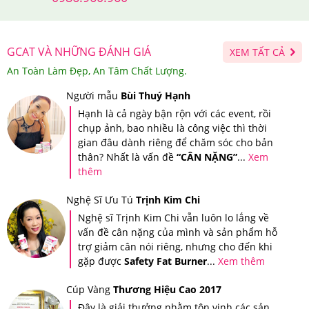
GCAT VÀ NHỮNG ĐÁNH GIÁ
XEM TẤT CẢ
An Toàn Làm Đẹp, An Tâm Chất Lượng.
Người mẫu
Bùi Thuý Hạnh
Collagen Be-Max phù hợp cả nam và nữ giới
Hạnh là cả ngày bận rộn với các event, rồi
5.Nước Uống Collagen Be-Max Nội Địa Nhật
chụp ảnh, bao nhiều là công việc thì thời
gian đâu dành riêng để chăm sóc cho bản
Bản Giá Bao Nhiêu, Nên Mua Ở Đâu Đảm Bảo?
thân? Nhất là vấn đề
“CÂN NẶNG”
...
Xem
thêm
Tại hệ thống Giảm Cân An Toàn, Nước Uống
Collagen
Nghệ Sĩ Ưu Tú
Trịnh Kim Chi
Be-Max Nội Địa Nhật Bản có giá
3,2
00,000
VNĐ.
Nghệ sĩ Trịnh Kim Chi vẫn luôn lo lắng về
vấn đề cân nặng của mình và sản phẩm hỗ
Giảm Cân An Toàn là nơi cung cấp các dòng sản phẩm
trợ giảm cân nói riêng, nhưng cho đến khi
hỗ trợ chức năng giảm cân, chăm sóc sức khỏe cao
gặp được
Safety Fat Burner
...
Xem thêm
cấp, chính hãng, có nguồn gốc rõ ràng. Do vậy, đây
Cúp Vàng
Thương Hiệu Cao 2017
được xem là địa chỉ đáng tin cậy và là nơi mua sắm, làm
Đây là giải thưởng nhằm tôn vinh các sản