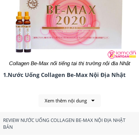
Collagen Be-Max nổi tiếng tại thị trường nội địa Nhật
1.Nước Uống Collagen Be-Max Nội Địa Nhật
Bản Có Công Dụng, Điểm Nổi Bật Gì?
Công dụng chính của Nước Uống
Collagen
Be-Max
Xem thêm nội dung
Nội Địa Nhật Bản
REVIEW NƯỚC UỐNG COLLAGEN BE-MAX NỘI ĐỊA NHẬT
-Giúp tổ chức cấu tạo tế bào trở nên vững chắc và khoẻ
BẢN
mạnh, cải thiện sự đàn hồi, tăng liên kết giúp làn da săn