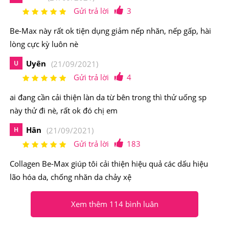
Be-Max tăng cường sức đề kháng, hỗ trợ làm giảm cơn
Gửi trả lời
3
đau
Be-Max này rất ok tiện dụng giảm nếp nhăn, nếp gấp, hài
Điểm nổi bật của Nước Uống
Collagen
Be-Max Nội
lòng cực kỳ luôn nè
Địa Nhật Bản
Uyên
U
(21/09/2021)
Gửi trả lời
4
Collagen Be-Max được chiết xuất từ 125 tinh chất quý và
thảo dược thiên nhiên, ngoài ra còn có công dụng giúp
ai đang cần cải thiện làn da từ bên trong thì thử uống sp
thiết lập lại mạng lưới collagen từ bên trong cơ thể,
này thử đi nè, rất ok đó chị em
mang lại làn da săn chắc và đàn hồi hơn.
Ngoài ra, với
Hân
H
(21/09/2021)
nguồn tinh chất tự nhiên an toàn và lành tính này còn bổ
Gửi trả lời
183
sung các chất giúp tăng sức đề kháng, cung cấp nguồn
Collagen Be-Max giúp tôi cải thiện hiệu quả các dấu hiệu
năng lượng dồi dào cho cơ thể khoẻ mạnh và tươi trẻ.
lão hóa da, chống nhăn da chảy xệ
Xem thêm 114 bình luân