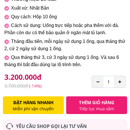
Xuất xứ: Nhật Bản
Quy cách: Hộp 10 ống
Cách sử dụng: Uống trực tiếp hoặc pha thêm với đá.
Phần còn dư có thể bảo quản ở ngăn mát tủ lạnh.
Tháng đầu tiên, mỗi ngày sử dụng 1 ống, qua tháng thứ
2, cứ 2 ngày sử dụng 1 ống.
Qua tháng thứ 3, cứ 3 ngày sử dụng 1 ống. Và sau 6
tháng thì bắt đầu dùng lại lộ trình trên.
3.200.000
đ
−
+
3.700.000
đ
(-14%)
ĐẶT HÀNG NHANH
THÊM GIỎ HÀNG
Miễn phí vận chuyển
Tiếp tục mua sắm
YÊU CẦU SHOP GỌI LẠI TƯ VẤN