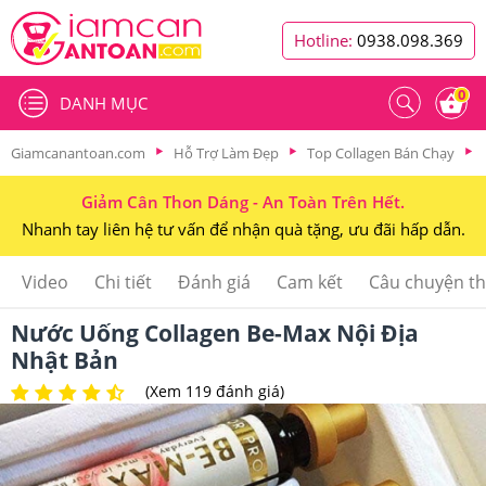
Hotline:
0938.098.369
0
DANH MỤC
Giamcanantoan.com
Hỗ Trợ Làm Đẹp
Top Collagen Bán Chạy
Giảm Cân Thon Dáng - An Toàn Trên Hết.
Nhanh tay liên hệ tư vấn để nhận quà tặng, ưu đãi hấp dẫn.
Video
Chi tiết
Đánh giá
Cam kết
Câu chuyện t
Nước Uống Collagen Be-Max Nội Địa
Nhật Bản
(Xem 119 đánh giá)