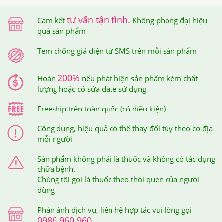
Bản Nên Dùng Như Thế Nào Để Hiệu Quả?
tư vấn tận tình.
Cam kết
Không phóng đại hiệu
quả sản phẩm
Cách sử dụng:
Uống trực tiếp hoặc pha thêm với đá.
Tem chống giả điện tử SMS trên mỗi sản phẩm
Phần còn dư có thể bảo quản ở ngăn mát tủ lạnh.
-Tháng đầu tiên, mỗi ngày sử dụng 1 ống, qua tháng thứ
200%
Hoàn
nếu phát hiện sản phẩm kém chất
lượng hoặc có sửa date sử dụng
2, cứ 2 ngày sử dụng 1 ống.
Freeship trên toàn quốc (có điều kiện)
-Qua tháng thứ 3, cứ 3 ngày sử dụng 1 ống. Và sau 6
tháng thì bắt đầu dùng lại lộ trình trên.
Công dụng, hiệu quả có thể thay đổi tùy theo cơ địa
mỗi người
Sản phẩm không phải là thuốc và không có tác dụng
chữa bệnh.
Chúng tôi gọi là thuốc theo thói quen của người
dùng
Phản ánh dịch vụ, liên hệ hợp tác vui lòng gọi
0986.960.960