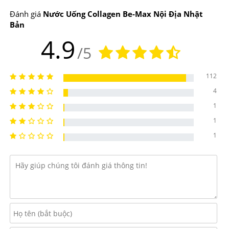
chắc, trẻ trung.
Đánh giá
Nước Uống Collagen Be-Max Nội Địa Nhật
Bản
-
C
hống lại gốc tự do, cải thiện hiệu quả các dấu hiệu lão
4.9
hóa da, chống nhăn da chảy xệ, làm da trắng mịn, căng
/5
bóng đàn hồi.
112
-Giúp phục hồi cơ thể và nuôi dưỡng làn da từ bên trong,
4
mang đến một làn da khỏe mạnh, trắng hồng tinh khiết,
1
cải thiện một vẻ ngoài rạng rỡ trẻ trung.
1
-Thúc đẩy các chức năng tự nhiên trong quá trình đào
1
thải cặn bã và hấp thu dinh dưỡng, đẩy nhanh hoạt động
của tế bào, giúp tái tạo tế bào mới khỏe mạnh hơn.
-Giúp cơ thể khỏe mạnh, hỗ trợ làm giảm các triệu
chứng khó chịu của giai đoạn tiền mãn kinh.
-Tăng cường sức đề kháng, hỗ trợ làm giảm cơn đau,