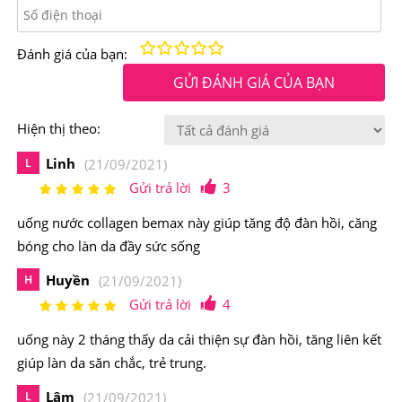
cải thiện chất nhầy xương khớp, tạo độ cứng cáp cho
móng, giúp tóc chắc khỏe.
Kém
Fair
Trung bình
Rất tốt
Tuyệt vời!
Đánh giá của bạn:
GỬI ĐÁNH GIÁ CỦA BẠN
Hiện thị theo:
Linh
L
(21/09/2021)
Gửi trả lời
3
uống nước collagen bemax này giúp tăng độ đàn hồi, căng
bóng cho làn da đầy sức sống
Huyền
H
(21/09/2021)
Gửi trả lời
4
uống này 2 tháng thấy da cải thiện sự đàn hồi, tăng liên kết
giúp làn da săn chắc, trẻ trung.
Lâm
L
(21/09/2021)