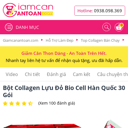
Hotline:
0938.098.369
0
DANH MỤC
Giamcanantoan.com
Hỗ Trợ Làm Đẹp
Top Collagen Bán Chạy
Giảm Cân Thon Dáng - An Toàn Trên Hết.
Nhanh tay liên hệ tư vấn để nhận quà tặng, ưu đãi hấp dẫn.
Video
Chi tiết
Đánh giá
Cam kết
Câu chuyện t
Bột Collagen Lựu Đỏ Bio Cell Hàn Quốc 30
Gói
(Xem 100 đánh giá)