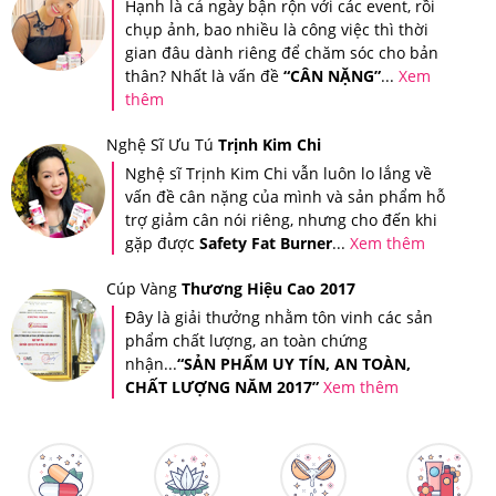
Nên Dùng Như Thế Nào Để Hiệu Quả?
Hạnh là cả ngày bận rộn với các event, rồi
chụp ảnh, bao nhiều là công việc thì thời
gian đâu dành riêng để chăm sóc cho bản
Cách sử dụng:
Mỗi ngày uống 1 gói, nên uống trước khi
thân? Nhất là vấn đề
“CÂN NẶNG”
...
Xem
đi ngủ 30 phút.
thêm
-Pha 1 gói bột collagen với khoảng 200ml nước lọc hoặc
Nghệ Sĩ Ưu Tú
Trịnh Kim Chi
Nghệ sĩ Trịnh Kim Chi vẫn luôn lo lắng về
nước ép trái cây.
vấn đề cân nặng của mình và sản phẩm hỗ
trợ giảm cân nói riêng, nhưng cho đến khi
gặp được
Safety Fat Burner
...
Xem thêm
Cúp Vàng
Thương Hiệu Cao 2017
Đây là giải thưởng nhằm tôn vinh các sản
phẩm chất lượng, an toàn chứng
nhận...
“SẢN PHẨM UY TÍN, AN TOÀN,
CHẤT LƯỢNG NĂM 2017”
Xem thêm