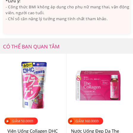
*Lưu ý:
- Công thức BMI không áp dụng cho phụ nữ mang thai, vận động
Thành phần Bột Collagen Uống Lựu Đỏ Hàn Quốc bao
viên, người cao tuổi.
gồm: Collagen phân tử nhỏ (với kích thước 3000Da);
- Chỉ số cân nặng lý tưởng mang tính chất tham khảo.
Chiết xuất lựu (40%); Lợi khuẩn Lactobacillus; Cùng một
số thành phần phụ liệu khác.
CÓ THỂ BẠN QUAN TÂM
GIẢM
50.000
Đ
GIẢM
160.000
Đ
Viên Uống Collagen DHC
Nước Uống Đẹp Da The