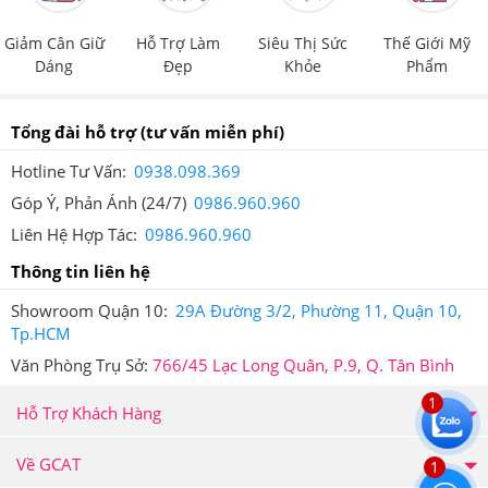
Giảm Cân Giữ
Hỗ Trợ Làm
Siêu Thị Sức
Thế Giới Mỹ
Dáng
Đẹp
Khỏe
Phẩm
Tổng đài hỗ trợ
(tư vấn miễn phí)
Hotline Tư Vấn:
0938.098.369
Bio Cell Hàn Quốc n
găn ngừa nám sạm, giảm nếp nhăn,
Góp Ý, Phản Ánh (24/7)
0986.960.960
khô da, giữ ẩm tốt.
Liên Hệ Hợp Tác:
0986.960.960
5.Bột Collagen Lựu Đỏ Bio Cell Hàn Quốc 30 Gói
Thông tin liên hệ
Giá Bao Nhiêu, Nên Mua Ở Đâu Đảm Bảo?
Showroom Quận 10:
29A Đường 3/2, Phường 11, Quận 10,
Tp.HCM
Tại hệ thống Giảm Cân An Toàn,
Bột Collagen Lựu Đỏ
Văn Phòng Trụ Sở:
766/45 Lạc Long Quân, P.9, Q. Tân Bình
Bio Cell
Hàn Quốc 30 Gói có giá
400,000
VNĐ.
1
Hỗ Trợ Khách Hàng
Giảm Cân An Toàn là nơi cung cấp các dòng sản phẩm
Về GCAT
1
hỗ trợ chức năng giảm cân, chăm sóc sức khỏe cao