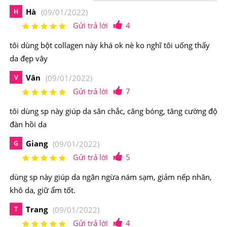
Hà
H
(09/01/2022)
-Giúp ổn định đường huyết, duy trì huyết áp, tăng cường
Gửi trả lời
4
miễn dịch.
tôi dùng bột collagen này khá ok nè ko nghĩ tôi uống thấy
-Xua tan mệt mỏi, căng thẳng, ngủ không ngon giấc.
da đẹp vây
Vân
V
(09/01/2022)
-Tốt cho người thường xuyên uống rượu bia.
Gửi trả lời
7
-Ngăn ngừa nám sạm, giảm nếp nhăn, khô da, giữ ẩm
tôi dùng sp này giúp da săn chắc, căng bóng, tăng cường độ
tốt.
đàn hồi da
Điểm nổi bật của
Bột Collagen Lựu Đỏ Bio Cell Hàn
Giang
G
(09/01/2022)
Quốc 30 Gói
Gửi trả lời
5
Đây là một giải pháp lý tưởng để làm đẹp da, làm chậm
dùng sp này giúp da ngăn ngừa nám sạm, giảm nếp nhăn,
khô da, giữ ẩm tốt.
lại quá trình lão hóa được nhiều phụ nữ yêu thích. Sản
phẩm này được chiết xuất từ lựu đỏ thiên nhiên cùng
Trang
T
(09/01/2022)
probiotics giúp tăng collagen cho làn da đàn hồi, căng
Gửi trả lời
4