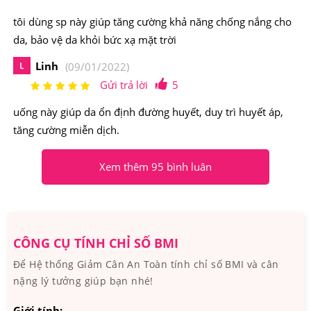
mịn, ngoài ra còn giúp hệ tiêu hóa khỏe mạnh, tăng
tôi dùng sp này giúp tăng cường khả năng chống nắng cho
cường miễn dịch.
da, bảo vệ da khỏi bức xạ mặt trời
Linh
L
(09/01/2022)
Gửi trả lời
5
uống này giúp da ổn định đường huyết, duy trì huyết áp,
tăng cường miễn dịch.
Xem thêm 95 bình luân
CÔNG CỤ TÍNH CHỈ SỐ BMI
Để Hệ thống Giảm Cân An Toàn tính chỉ số BMI và cân
nặng lý tưởng giúp bạn nhé!
Giới tính: