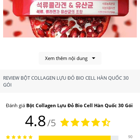
Xem thêm nội dung
REVIEW BỘT COLLAGEN LỰU ĐỎ BIO CELL HÀN QUỐC 30
GÓI
Bột collagen lựu đỏ giúp da săn chắc, căng bóng, tăng
Đánh giá
Bột Collagen Lựu Đỏ Bio Cell Hàn Quốc 30 Gói
cường độ đàn hồi da
4.8
/5
1.Bột Collagen Lựu Đỏ Bio Cell Hàn Quốc 30 Gói
Có Công Dụng, Điểm Nổi Bật Gì?
90