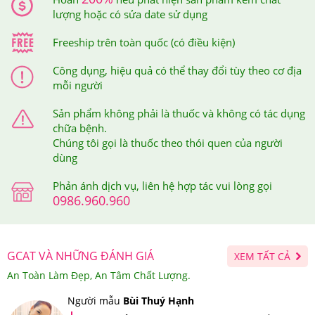
lượng hoặc có sửa date sử dụng
Freeship trên toàn quốc (có điều kiện)
Công dụng, hiệu quả có thể thay đổi tùy theo cơ địa
mỗi người
Sản phẩm không phải là thuốc và không có tác dụng
chữa bệnh.
Chúng tôi gọi là thuốc theo thói quen của người
dùng
Phản ánh dịch vụ, liên hệ hợp tác vui lòng gọi
0986.960.960
Bio Cell Hàn Quốc giúp da đẹp lên từng ngày và rất được
GCAT VÀ NHỮNG ĐÁNH GIÁ
XEM TẤT CẢ
lòng nhiều chị em
An Toàn Làm Đẹp, An Tâm Chất Lượng.
4.Bột Collagen Lựu Đỏ Bio Cell Hàn Quốc 30 Gói
Người mẫu
Bùi Thuý Hạnh