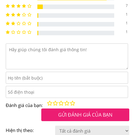
Công dụng chính của
Bột Collagen Lựu Đỏ Bio Cell
7
1
Hàn Quốc 30 Gói
1
-Giúp da săn chắc, căng bóng, tăng cường độ đàn hồi da
1
-Giúp phục hồi và nuôi dưỡng da tổn thương da sau
mụn, sẹo.
-Chống oxy hóa giảm tác hại của gốc tự do lên da, giúp
mờ nếp nhăn, giảm nám sạm
-Giúp hệ tiêu hóa, đường ruột ổn định, khỏe mạnh
-Giúp cơ thể khỏe mạnh, xương khớp chắc khỏe
Kém
Fair
Trung bình
Rất tốt
Tuyệt vời!
Đánh giá của bạn:
-Tăng cường khả năng chống nắng cho da, bảo vệ da
GỬI ĐÁNH GIÁ CỦA BẠN
khỏi bức xạ mặt trời
Hiện thị theo:
-Làm dịu dạ dày nhanh chóng, ngăn ngừa thiếu máu.