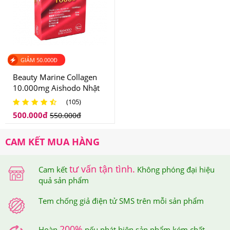
GIẢM
50.000
Đ
Beauty Marine Collagen
10.000mg Aishodo Nhật
Ai đã sử dụng
Bột Collagen Lựu Đỏ Bio Cell Hàn
Bản
(105)
Quốc 30 Gói
500.000
đ
550.000
đ
-Sản phẩm này thích hợp cho phụ nữ từ 20 tuổi trở lên
CAM KẾT MUA HÀNG
muốn da đẹp hơn mỗi ngày
-Những ai muốn cải thiện tình trạng lão hoá da hoặc cơ
tư vấn tận tình.
Cam kết
Không phóng đại hiệu
quả sản phẩm
thể đang mệt mỏi, thiếu năng lượng.
Tem chống giả điện tử SMS trên mỗi sản phẩm
200%
Hoàn
nếu phát hiện sản phẩm kém chất