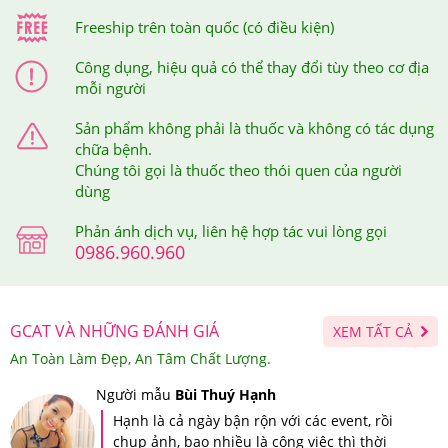
sản phẩm mình đã mua, sau đó, bạn soạn tin nhắn theo
Freeship trên toàn quốc (có điều kiện)
cú pháp hướng dẫn trên tem và gửi đến 7039 để được
xác thực.
Công dụng, hiệu quả có thể thay đổi tùy theo cơ địa
mỗi người
Sau khi bạn đã soạn tin nhắn mã số gửi đi thì tổng đài sẽ
Sản phẩm không phải là thuốc và không có tác dụng
gửi trả về cho bạn tin nhắn xác thực sản phẩm bạn vừa
chữa bệnh.
mua tại Hệ thống Giảm Cân An Toàn.
Chúng tôi gọi là thuốc theo thói quen của người
dùng
Phản ánh dịch vụ, liên hệ hợp tác vui lòng gọi
0986.960.960
GCAT VÀ NHỮNG ĐÁNH GIÁ
XEM TẤT CẢ
An Toàn Làm Đẹp, An Tâm Chất Lượng.
Người mẫu
Bùi Thuý Hạnh
Hạnh là cả ngày bận rộn với các event, rồi
chụp ảnh, bao nhiều là công việc thì thời