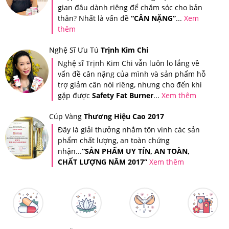
gian đâu dành riêng để chăm sóc cho bản
thân? Nhất là vấn đề
“CÂN NẶNG”
...
Xem
thêm
Nghệ Sĩ Ưu Tú
Trịnh Kim Chi
Nghệ sĩ Trịnh Kim Chi vẫn luôn lo lắng về
vấn đề cân nặng của mình và sản phẩm hỗ
trợ giảm cân nói riêng, nhưng cho đến khi
gặp được
Safety Fat Burner
...
Xem thêm
Cúp Vàng
Thương Hiệu Cao 2017
Đây là giải thưởng nhằm tôn vinh các sản
phẩm chất lượng, an toàn chứng
Tin nhắn xác thực sản phẩm khi bạn mua hàng tại Hệ thống
nhận...
“SẢN PHẨM UY TÍN, AN TOÀN,
CHẤT LƯỢNG NĂM 2017”
Xem thêm
Giảm Cân An Toàn
Ngoài ra, Hệ thống Giảm Cân An Toàn còn áp dụng tem
chống giả riêng của Hệ thống trên tất cả sản phẩm để
quý khách hàng có thể đảm bảo quyền lợi của người tiêu
dùng.