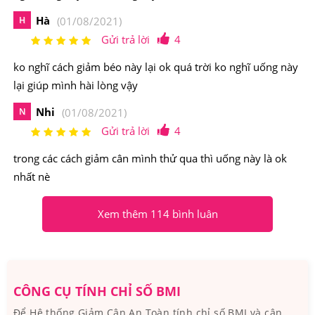
2.Viên Giảm Cân Tiêu Mỡ Nhanh Kracie EKT62
Hà
H
(01/08/2021)
Của Nhật Bản Có Nguồn Gốc Xuất Xứ Từ Đâu,
Gửi trả lời
4
Thành Phần Như Thế Nào?
ko nghĩ cách giảm béo này lại ok quá trời ko nghĩ uống này
lại giúp mình hài lòng vậy
Nhà sản xuất: Kraice, Nhật Bản
Nhi
N
(01/08/2021)
Thành phần chủ yếu
của
Viên Giảm Cân Tiêu Mỡ
Gửi trả lời
4
Nhanh Kracie EKT62 Của Nhật Bản
trong các cách giảm cân mình thử qua thì uống này là ok
Thành phần chính:
Các thành phần tự nhiên hỗ trợ giảm
nhất nè
cân và hạn chế hấp thụ mỡ thừa trong khẩu phần ăn
Xem thêm 114 bình luân
hằng ngày
CÔNG CỤ TÍNH CHỈ SỐ BMI
Để Hệ thống Giảm Cân An Toàn tính chỉ số BMI và cân