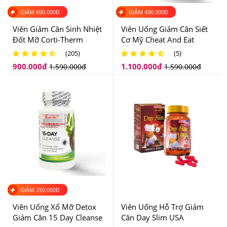
GIẢM
690.000
Đ
GIẢM
490.000
Đ
Viên Giảm Cân Sinh Nhiệt
Viên Uống Giảm Cân Siết
Đốt Mỡ Corti-Therm
Cơ Mỹ Cheat And Eat
Complex
(205)
(5)
900.000
đ
1.100.000
đ
1.590.000
đ
1.590.000
đ
Viên giảm cân này rất nổi tiếng tại thị trường nội địa Nhật
GIẢM
250.000
Đ
Bản
Viên Uống Xổ Mỡ Detox
Viên Uống Hỗ Trợ Giảm
4.Viên Giảm Cân Tiêu Mỡ Nhanh Kracie EKT62
Giảm Cân 15 Day Cleanse
Cân Day Slim USA