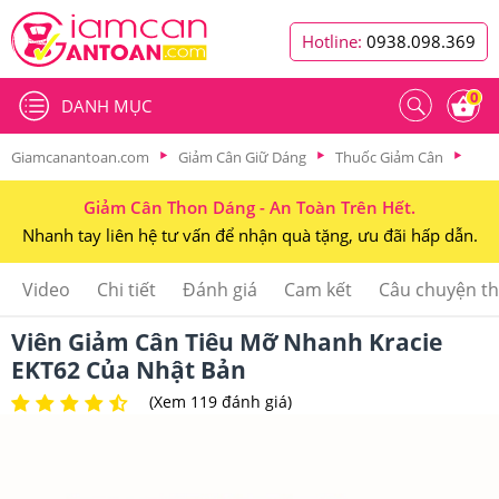
Hotline:
0938.098.369
0
DANH MỤC
Giamcanantoan.com
Giảm Cân Giữ Dáng
Thuốc Giảm Cân
Giảm Cân Thon Dáng - An Toàn Trên Hết.
Nhanh tay liên hệ tư vấn để nhận quà tặng, ưu đãi hấp dẫn.
Video
Chi tiết
Đánh giá
Cam kết
Câu chuyện t
Viên Giảm Cân Tiêu Mỡ Nhanh Kracie
EKT62 Của Nhật Bản
(Xem 119 đánh giá)