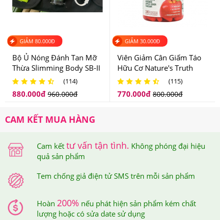
bằng ứng dụng iCheck - Ứng dụng tra cứu nguồn gốc
sản phẩm được sử dụng rộng rãi bởi người tiêu dùng
GIẢM
80.000
Đ
GIẢM
30.000
Đ
Việt Nam.
Bộ Ủ Nóng Đánh Tan Mỡ
Viên Giảm Cân Giấm Táo
Trên mỗi sản phẩm tại Hệ thống Giảm Cân An Toàn đều
Thừa Slimming Body SB-II
Hữu Cơ Nature's Truth
được dán tem chống hàng giả điện tử SMS để đảm bảo
Mẫu Mới
Apple Cider Vinegar
(114)
(115)
1200mg
quyền lợi của khách hàng.
880.000
đ
770.000
đ
960.000
đ
800.000
đ
CAM KẾT MUA HÀNG
tư vấn tận tình.
Cam kết
Không phóng đại hiệu
quả sản phẩm
Tem chống giả điện tử SMS trên mỗi sản phẩm
Tem chống giả điện tử SMS trên mỗi sản phẩm
200%
Hoàn
nếu phát hiện sản phẩm kém chất
Khi cào lớp tem này ra thì bạn sẽ nhận được mã số của
lượng hoặc có sửa date sử dụng