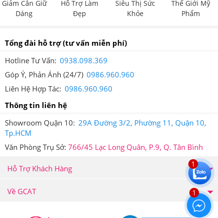
Giảm Cân Giữ
Hỗ Trợ Làm
Siêu Thị Sức
Thế Giới Mỹ
Dáng
Đẹp
Khỏe
Phẩm
Tổng đài hỗ trợ
(tư vấn miễn phí)
Hotline Tư Vấn:
0938.098.369
Góp Ý, Phản Ánh (24/7)
0986.960.960
Tem chống giả của Giảm Cân An Toàn
Liên Hệ Hợp Tác:
0986.960.960
6.Viên Giảm Cân Tiêu Mỡ Nhanh Kracie EKT62
Thông tin liên hệ
Của Nhật Bản Mua hàng tại Giảm Cân An Toàn
có ưu đãi gì?
Showroom Quận 10:
29A Đường 3/2, Phường 11, Quận 10,
Tp.HCM
Văn Phòng Trụ Sở:
766/45 Lạc Long Quân, P.9, Q. Tân Bình
Sản Phẩm Viên Giảm Cân Tiêu Mỡ Nhanh Kracie EKT62
1
Của Nhật Bản đang được bán kèm với rất nhiều quà tặng
Hỗ Trợ Khách Hàng
giá trị. Hãy liên hệ ngay với Hệ Thống Giảm Cân An Toàn
Về GCAT
1
để cập nhật thông tin quà tặng mới.
Hiện Sản Phẩm Viên Giảm Cân Tiêu Mỡ Nhanh Kracie