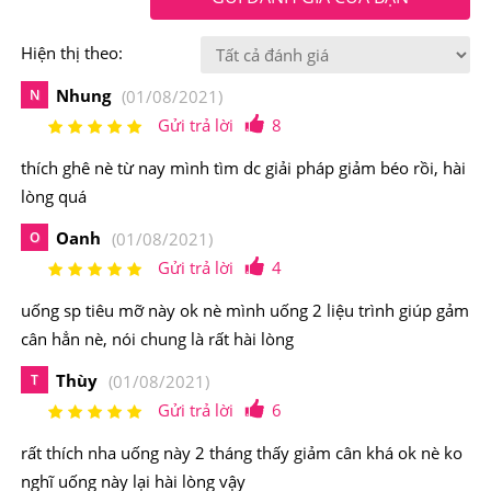
mỏi, suy nhược, mất nước như một số thuốc giảm cân
Hiện thị theo:
khác.
Nhung
N
(01/08/2021)
Gửi trả lời
8
thích ghê nè từ nay mình tìm dc giải pháp giảm béo rồi, hài
lòng quá
Oanh
O
(01/08/2021)
Gửi trả lời
4
uống sp tiêu mỡ này ok nè mình uống 2 liệu trình giúp gảm
cân hẳn nè, nói chung là rất hài lòng
Thùy
T
(01/08/2021)
Gửi trả lời
6
rất thích nha uống này 2 tháng thấy giảm cân khá ok nè ko
Viên giảm cân này bảo đảm an toàn cho người dùng
nghĩ uống này lại hài lòng vậy