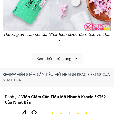
Thuốc giảm cân nội địa Nhật luôn được đảm bảo về chất
lượng và độ an toàn.
1.Viên Giảm Cân Tiêu Mỡ Nhanh Kracie EKT62
Xem thêm nội dung
Của Nhật Bản Có Công Dụng, Điểm Nổi Bật Gì?
Công dụng chính của
Viên Giảm Cân Tiêu Mỡ Nhanh
REVIEW VIÊN GIẢM CÂN TIÊU MỠ NHANH KRACIE EKT62 CỦA
NHẬT BẢN
Kracie EKT62 Của Nhật Bản
-Giúp làm giảm sự hấp thu chất béo từ thức ăn. Thúc
Đánh giá
Viên Giảm Cân Tiêu Mỡ Nhanh Kracie EKT62
đẩy trao đổi chất, chuyển hóa năng lượng, giảm calo
Của Nhật Bản
thừa tích lũy trong cơ thể