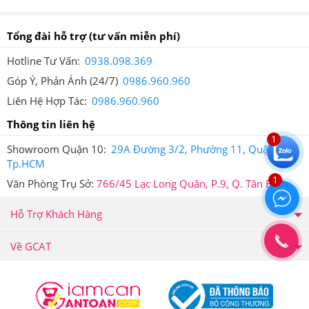
Tem chống giả điện tử SMS trên mỗi sản phẩm
Tổng đài hỗ trợ
(tư vấn miễn phí)
Trên mỗi sản phẩm tại Hệ thống Giảm Cân An Toàn
Hotline Tư Vấn:
0938.098.369
đều được dán tem chống hàng giả điện tử SMS để đảm
Góp Ý, Phản Ánh (24/7)
0986.960.960
bảo quyền lợi của khách hàng.
Liên Hệ Hợp Tác:
0986.960.960
Khi cào lớp tem này ra thì bạn sẽ nhận được mã số của
Thông tin liên hệ
sản phẩm mình đã mua, sau đó, bạn soạn tin nhắn theo
1
cú pháp hướng dẫn trên tem và gửi đến 7039 để được
Showroom Quận 10:
29A Đường 3/2, Phường 11, Quận 10,
Tp.HCM
xác thực.
1
Văn Phòng Trụ Sở:
766/45 Lạc Long Quân, P.9, Q. Tân Bình
Sau khi bạn đã soạn tin nhắn mã số gửi đi thì tổng đài sẽ
gửi trả về cho bạn tin nhắn xác thực sản phẩm bạn vừa
Hỗ Trợ Khách Hàng
mua tại Hệ thống Giảm Cân An Toàn.
Về GCAT