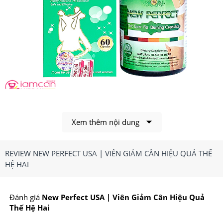
Viên giảm cân New Perfect Mẫu Mới
Xem thêm nội dung
1.Viên giảm cân New Perfect USA Có Công
Dụng, Điểm Nổi Bật Gì?
REVIEW NEW PERFECT USA | VIÊN GIẢM CÂN HIỆU QUẢ THẾ
HỆ HAI
Công dụng chính của viên giảm cân New Perfect
USA:
Đánh giá
New Perfect USA | Viên Giảm Cân Hiệu Quả
-Hỗ trợ quá trình giảm cân và giảm cảm giác thèm ăn.
Thế Hệ Hai
-Bổ sung các dưỡng chất thiết yếu.