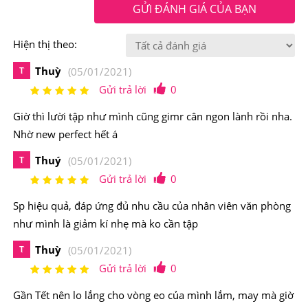
cùng tuyệt vời trong việc giảm cân.
GỬI ĐÁNH GIÁ CỦA BẠN
Hiện thị theo:
Thuỳ
T
(05/01/2021)
Gửi trả lời
0
Giờ thì lười tập như mình cũng gimr cân ngon lành rồi nha.
Nhờ new perfect hết á
Thuý
T
(05/01/2021)
Gửi trả lời
0
Sp hiệu quả, đáp ứng đủ nhu cầu của nhân viên văn phòng
như mình là giảm kí nhẹ mà ko cần tập
Thuỳ
T
(05/01/2021)
Gửi trả lời
0
New Perfect giúp đánh tan mỡ thừa hiệu quả, nhanh
chóng
Gần Tết nên lo lắng cho vòng eo của mình lắm, may mà giờ