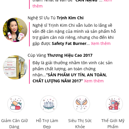
Bảo?
thêm
Giảm Cân An Toàn là nơi cung cấp các dòng sản phẩm
Nghệ Sĩ Ưu Tú
Trịnh Kim Chi
hỗ trợ chức năng giảm cân, chăm sóc sức khỏe cao cấp,
Nghệ sĩ Trịnh Kim Chi vẫn luôn lo lắng về
chính hãng, có nguồn gốc rõ ràng. Do vậy, đây được
vấn đề cân nặng của mình và sản phẩm hỗ
xem là địa chỉ đáng tin cậy và là nơi mua sắm, làm đẹp,
trợ giảm cân nói riêng, nhưng cho đến khi
gặp được
Safety Fat Burner
...
Xem thêm
chăm sóc sức khỏe lý tưởng của tất cả mọi người.
Bạn cũng có thể dễ dàng kiểm tra thông tin sản phẩm
Cúp Vàng
Thương Hiệu Cao 2017
Đây là giải thưởng nhằm tôn vinh các sản
bằng ứng dụng
iCheck
- Ứng dụng tra cứu nguồn gốc
phẩm chất lượng, an toàn chứng
sản phẩm được sử dụng rộng rãi bởi người tiêu dùng
nhận...
“SẢN PHẨM UY TÍN, AN TOÀN,
Việt Nam.
CHẤT LƯỢNG NĂM 2017”
Xem thêm
Giảm Cân Giữ
Hỗ Trợ Làm
Siêu Thị Sức
Thế Giới Mỹ
Dáng
Đẹp
Khỏe
Phẩm