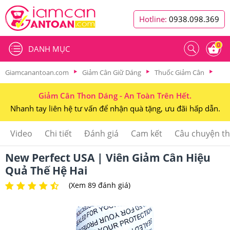
Hotline:
0938.098.369
0
DANH MỤC
Giamcanantoan.com
Giảm Cân Giữ Dáng
Thuốc Giảm Cân
Giảm Cân Thon Dáng - An Toàn Trên Hết.
Nhanh tay liên hệ tư vấn để nhận quà tặng, ưu đãi hấp dẫn.
Video
Chi tiết
Đánh giá
Cam kết
Câu chuyện t
New Perfect USA | Viên Giảm Cân Hiệu
Quả Thế Hệ Hai
(Xem 89 đánh giá)