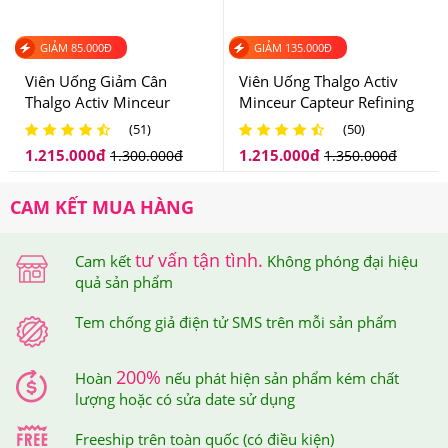
4.Viên giảm cân New Perfect USA Nên Dùng
Như Thế Nào Để Hiệu Quả?
GIẢM
85.000
Đ
GIẢM
135.000
Đ
Viên Uống Giảm Cân
Viên Uống Thalgo Activ
Cách dùng:
Mỗi ngày dùng 2 viên trước khi ăn sáng 15-30
Thalgo Activ Minceur
Minceur Capteur Refining
Bruleur Refining Burner
Blocker Hỗ Trợ Giảm Cân
phút. Uống nhiều nước lọc trong ngày, kiêng trà, cà phê, hóa
(51)
(50)
Của Pháp
Từ Pháp
1.215.000
đ
1.215.000
đ
1.300.000
đ
1.350.000
đ
chất hay chất kích thích, không ăn sau 19h.
Lưu ý:
Không sử dụng cho phụ nữ có thai, đang cho con
CAM KẾT MUA HÀNG
bú, trẻ em dưới 12 tuổi, người có bệnh về tim, mạch,
huyết áp, gan, thận.
tư vấn tận tình.
Cam kết
Không phóng đại hiệu
quả sản phẩm
Tem chống giả điện tử SMS trên mỗi sản phẩm
200%
Hoàn
nếu phát hiện sản phẩm kém chất
lượng hoặc có sửa date sử dụng
Freeship trên toàn quốc (có điều kiện)