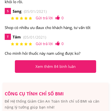
khỏi lo rồi.
2.Viên giảm cân New Perfect USA Có Nguồn
Gốc Xuất Xứ Từ Đâu, Thành Phần Như Thế
Sang
S
(05/01/2021)
Nào?
Gửi trả lời
0
Shop có nhiều ưu đaux cho khách hàng, tư vấn tốt
Viên giảm cân New Perfect USA được chiết xuất từ thảo
Tâm
T
(05/01/2021)
dược thiên nhiên, hỗ trợ giảm cân nhanh mà không ảnh
Gửi trả lời
0
hưởng đến sức khỏe của người dùng.
New Perfect Perfect USA của Tập đoàn H.A.HEBAL LLC
Cho mình hỏi thuốc này nam uống được ko?
Group được BỘ Y TẾ cấp giấy công bố số:
Xem thêm 84 bình luân
28567/2015/ATTP-XNCB.
CÔNG CỤ TÍNH CHỈ SỐ BMI
Để Hệ thống Giảm Cân An Toàn tính chỉ số BMI và cân
nặng lý tưởng giúp bạn nhé!