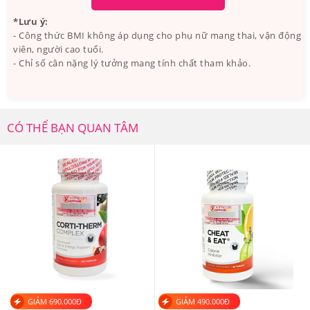
hạt mù tạt, lá dâu tằm, thảo quyết minh,... cùng với các
*Lưu ý:
Vitamin và các khoáng chât khác giúp người sử dụng có
- Công thức BMI không áp dụng cho phụ nữ mang thai, vận động
viên, người cao tuổi.
thể giảm cân một cách nhanh chóng và hiệu quả, an
- Chỉ số cân nặng lý tưởng mang tính chất tham khảo.
toàn không gây tác dụng phụ trong quá trình sử dụng.
CÓ THỂ BẠN QUAN TÂM
GIẢM
690.000
Đ
GIẢM
490.000
Đ