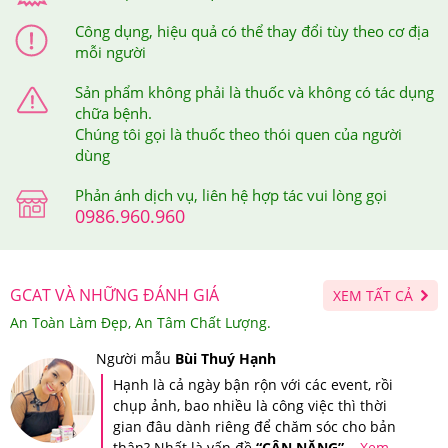
Công dụng, hiệu quả có thể thay đổi tùy theo cơ địa
mỗi người
Sản phẩm không phải là thuốc và không có tác dụng
chữa bệnh.
Chúng tôi gọi là thuốc theo thói quen của người
5.Viên giảm cân New Perfect USA Giá Bao
dùng
Nhiêu, Nên Mua Ở Đâu Đảm Bảo?
Phản ánh dịch vụ, liên hệ hợp tác vui lòng gọi
0986.960.960
Tại hệ thống Giảm Cân An Toàn, New Perfect USA có
giá
1.100.000 VNĐ.
Giảm Cân An Toàn là nơi cung cấp các dòng sản phẩm
GCAT VÀ NHỮNG ĐÁNH GIÁ
XEM TẤT CẢ
hỗ trợ chức năng giảm cân, chăm sóc sức khỏe cao cấp,
An Toàn Làm Đẹp, An Tâm Chất Lượng.
chính hãng, có nguồn gốc rõ ràng. Do vậy, đây được
Người mẫu
Bùi Thuý Hạnh
xem là địa chỉ đáng tin cậy và là nơi mua sắm, làm đẹp,
Hạnh là cả ngày bận rộn với các event, rồi
chăm sóc sức khỏe lý tưởng của tất cả mọi người.
chụp ảnh, bao nhiều là công việc thì thời
Mua Viên giảm cân New Perfect USA Ở Đâu Đảm
gian đâu dành riêng để chăm sóc cho bản
thân? Nhất là vấn đề
“CÂN NẶNG”
...
Xem