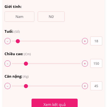
Giới tính:
Nam
Nữ
Tuổi:
(Số)
-
+
Chiều cao:
(Cm)
-
+
Nguồn gốc, thành phần New Perfect
Cân nặng:
(Kg)
Thành phần chủ yếu của viên uống giảm cân Viên
-
+
giảm cân New Perfect USA:
Thành phần chính:
được chiết xuất từ những nguyên
Xem kết quả
liệu có trong tự nhiên như lá sen, tinh bột, hoa lục bình,