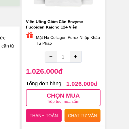
Viên Uống Giảm Cân Enzyme
Fucoidan Kaicho 124 Viên
Mặt Nạ Collagen Puroz Nhập Khẩu
sức
Từ Pháp
 cân từ
−
+
1.026.000
đ
1.026.000
đ
Tổng đơn hàng
CHỌN MUA
Tiếp tục mua sắm
THANH TOÁN
CHAT TƯ VẤN