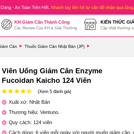
Dáng - An Toàn Trên Hết.
Nhanh tay liên hệ tư vấn để nhận quà tặng
KH Giảm Cân Thành Công
KIẾN THỨC GI
Các Review Của KH & Giải Thưởng
Cập nhật thường x
Giảm Cân
Thuốc Giảm Cân Nhật Bản (JP)
Viên Uống Giảm Cân Enzyme
Fucoidan Kaicho 124 Viên
(Xem 5 đánh giá)
Xuất xứ: Nhật Bản
Thương hiệu: Ventuno.
Quy cách: 124 viên
Cách dùng: 6 viên mỗi ngày với người muốn giảm cân. 