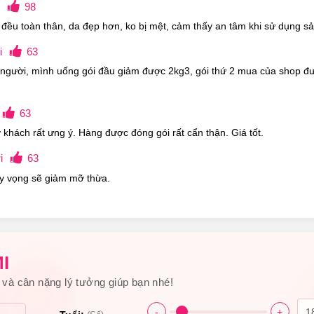
98
 đều toàn thân, da đẹp hơn, ko bị mệt, cảm thấy an tâm khi sử dụng 
i
63
 người, mình uống gói đầu giảm được 2kg3, gói thứ 2 mua của shop đư
63
 khách rất ưng ý. Hàng được đóng gói rất cẩn thận. Giá tốt.
i
63
Hy vọng sẽ giảm mỡ thừa.
I
và cân nặng lý tưởng giúp bạn nhé!
-
+