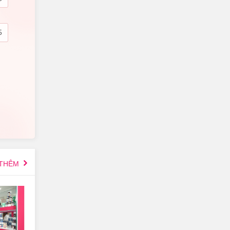
hành
ất
 THÊM
xinh
n, tạo