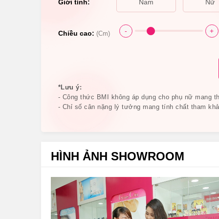
Giới tính:
Nam
Nữ
Viên Uống Giảm Cân Enz
-
+
2.Viên Uống Giảm Cân Enzyme Fucoidan
Chiều cao:
(Cm)
Phần Như Thế Nào?
Xuất xứ: Nhật Bản
*Lưu ý:
Thương hiệu: Ventuno.
- Công thức BMI không áp dụng cho phụ nữ mang tha
- Chỉ số cân nặng lý tưởng mang tính chất tham khả
Quy cách: 124 viên.
Thành phần của Viên Uống Giảm Cân Enzyme 
Fucodan Okinawa, Chiết xuất từ hạt mã đề, cây lô
HÌNH ẢNH SHOWROOM
Collagen, Canxi,… không những tốt cho cơ thể còn
đẹp cho người dùng.
Đặc biệt, trong viên uống Enzyme Fucoidan Kai
ra hoạt chất có khả năng giảm thiểu sự hấp thụ c