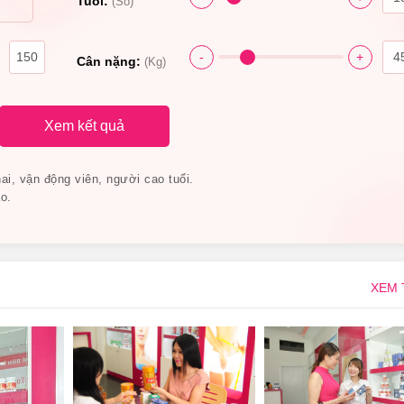
Tuổi:
(Số)
yme Fucoidan Kaicho 124 viên hỗ trợ sức khỏe.
-
+
 Kaicho 124 viên Có Nguồn Gốc Xuất Xứ Từ Đâu, T
Cân nặng:
(Kg)
Xem kết quả
i, vận động viên, người cao tuổi.
o.
Fucoidan Kaicho 124 viên:
 hội, các loại Vitamin tổng hợp như B6, B2, Vitamin C, chiết xu
XEM
 giúp làm đẹp da, cân đối vóc dáng, duy trì vẻ ngoài tươi tắn, 
cho còn có sự kết hợp của Carnitine–Gymnema–Salacia–Chitosa
hất béo của cơ thể, hỗ trợ bạn kiểm soát cân nặng hiệu quả.