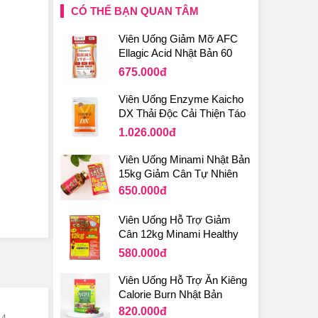
CÓ THỂ BẠN QUAN TÂM
Viên Uống Giảm Mỡ AFC
Ellagic Acid Nhật Bản 60
Viên
675.000
đ
Viên Uống Enzyme Kaicho
DX Thải Độc Cải Thiện Táo
Bón Nhật Bản
1.026.000
đ
Viên Uống Minami Nhật Bản
15kg Giảm Cân Tự Nhiên
650.000
đ
Viên Uống Hỗ Trợ Giảm
Cân 12kg Minami Healthy
ng
Nhật Bản
580.000
đ
p thu
Viên Uống Hỗ Trợ Ăn Kiêng
Calorie Burn Nhật Bản
Enzyme
820.000
đ
4