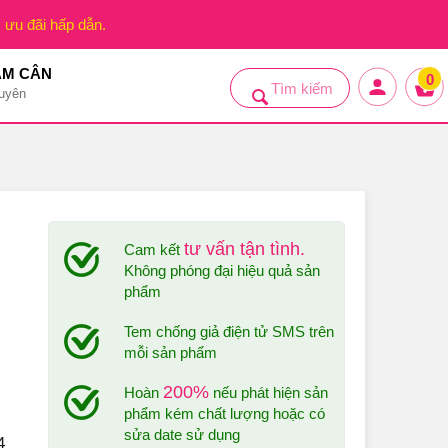
, ưu đãi hấp dẫn.
ẢM CÂN
0
uyên
tư vấn tận tình.
Cam kết
Không phóng đại hiệu quả sản
phẩm
Tem chống giả điện tử SMS trên
mỗi sản phẩm
200%
Hoàn
nếu phát hiện sản
phẩm kém chất lượng hoặc có
sửa date sử dụng
4