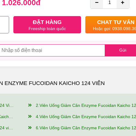
1.026.000
đ
−
+
ĐẶT HÀNG
CHAT TƯ VẤN
Freeship toàn quốc
Hoặc gọi: 0938.098.3
Gửi
N ENZYME FUCOIDAN KAICHO 124 VIÊN
 Bật Gì?
2.Viên Uống Giảm Cân Enzyme Fucoidan Kaicho 124 viên Có Nguồn Gốc Xuất Xứ Từ Đâu, Thành Phần Như T
Sử Dụng?
4.Viên Uống Giảm Cân Enzyme Fucoidan Kaicho 124 viên Nên Dùng Như Thế Nào Để Hiệ
Đảm Bảo?
6.Viên Uống Giảm Cân Enzyme Fucoidan Kaicho 124 viên Mua hàng tại Giảm Cân An Toàn Có Ưu 