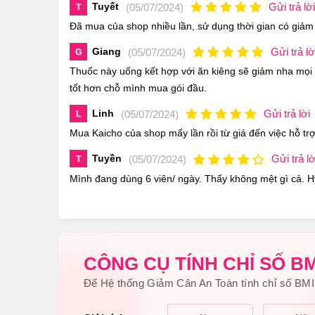
Tuyết
Gửi trả lời
(05/07/2024)
T
Đã mua của shop nhiều lần, sử dụng thời gian có giảm
Giang
Gửi trả lờ
(05/07/2024)
G
Thuốc này uống kết hợp với ăn kiêng sẽ giảm nha mọi
tốt hơn chỗ mình mua gói đầu.
Linh
Gửi trả lời
(05/07/2024)
L
Mua Kaicho của shop mấy lần rồi từ giá đến việc hỗ trợ
Tuyền
Gửi trả lờ
(05/07/2024)
T
Mình đang dùng 6 viên/ ngày. Thấy không mệt gì cả. 
CÔNG CỤ TÍNH CHỈ SỐ BM
Để Hệ thống Giảm Cân An Toàn tính chỉ số BMI 