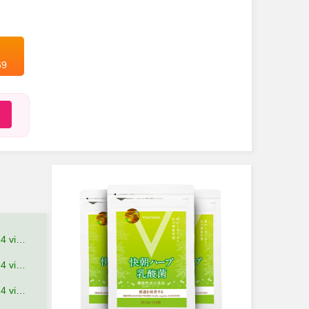
69
hế Nào?
u Quả?
Đãi Gì?