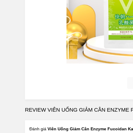
Viên Uống Giảm
1.Viên Uống Giảm Cân Enzyme Fucoidan 
Với thành phần hoàn toàn từ thiên nhiên, Viên
việc đào thải các chất độc và duy trì sự ổn định củ
REVIEW VIÊN UỐNG GIẢM CÂN ENZYME F
các dưỡng chất tốt và mang đến một thân hình th
Tác dụng có thể nhận thấy ngay là sẽ đi ngoài đ
Đánh giá
Viên Uống Giảm Cân Enzyme Fucoidan Ka