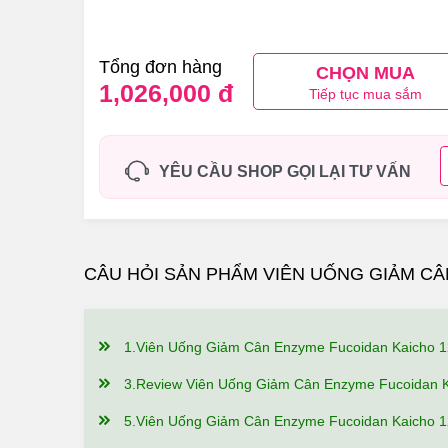
Tổng đơn hàng
CHỌN MUA
1,026,000 đ
Tiếp tục mua sắm
YÊU CẦU SHOP GỌI LẠI TƯ VẤN
CÂU HỎI SẢN PHẨM VIÊN UỐNG GIẢM CÂ
1.Viên Uống Giảm Cân Enzyme Fucoidan Kaicho 124 Viên Có Công Dụng, Điểm Nổi
3.Review Viên Uống Giảm Cân Enzyme Fucoidan Kaicho 124 viên Có Tốt Không? Ai Đã 
5.Viên Uống Giảm Cân Enzyme Fucoidan Kaicho 124 viên Giá Bao Nhiêu, Nên Mua Ở Đâu 