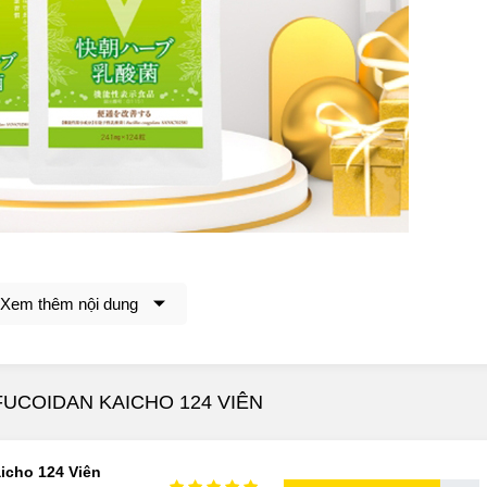
 Cân Enzyme Fucoidan Kaicho 124 viên
Xem thêm nội dung
Kaicho 124 Viên Có Công Dụng, Điểm Nổi Bật Gì?
 Uống Giảm Cân Enzyme Fucoidan Kaicho 124 Viên hiệu quả tro
a nội tiết tố, hỗ trợ tiêu hoá, kích thích tăng trưởng giúp bạn hấ
UCOIDAN KAICHO 124 VIÊN
on gọn, một làn da săn chắc chỉ sau 3 tháng sử dụng.
ều đặn hàng sáng, nhuận tràng, nhẹ nhõm, vòng bụng gọn lại. 
icho 124 Viên