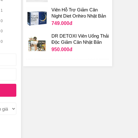
 còn
Viên Hỗ Trợ Giảm Cân
 gan như
1
Night Diet Orihiro Nhật Bản
0
749.000
đ
0
DR DETOXI Viên Uống Thải
0
Độc Giảm Cân Nhật Bản
950.000
đ